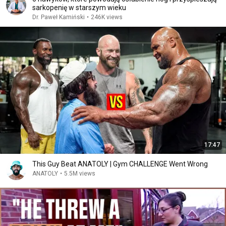
sarkopenię w starszym wieku
Dr. Paweł Kamiński
•
246K views
17:47
This Guy Beat ANATOLY | Gym CHALLENGE Went Wrong
ANATOLY
•
5.5M views