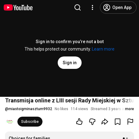
Open App
Sign in to confirm you’re not a bot
This helps protect our community.
Learn more
Sign in
Transmisja online z LIII sesji Rady Miejskiej w Sztum
@
miastoigminasztum9932
No likes
114 views
Streamed 3 years ago
more
Subscribe
Choices for families