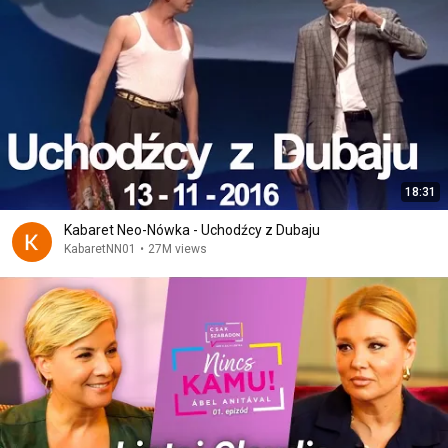
18:31
Kabaret Neo-Nówka - Uchodźcy z Dubaju
KabaretNN01
•
27M views