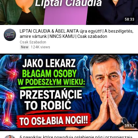
58:33
LIPTAI CLAUDIA & ÁBEL ANITA újra együtt! | A beszélgetés,
amire vártunk | NINCS KAMU | Csak szabadon
Csak Szabadon
New
124K views
59:17
6 nawyków, które powodują osłabienie nóg i przyspieszają