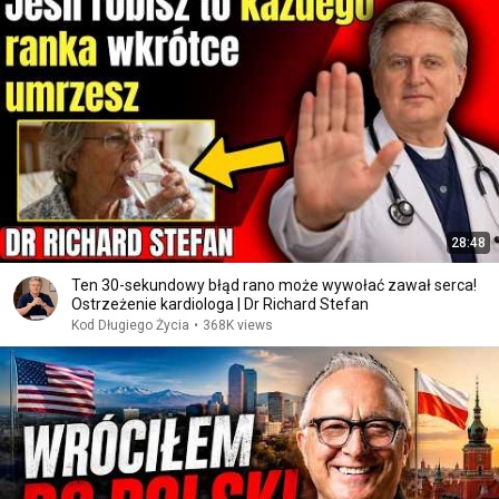
28:48
Ten 30-sekundowy błąd rano może wywołać zawał serca!
Ostrzeżenie kardiologa | Dr Richard Stefan
Kod Długiego Życia
•
368K views