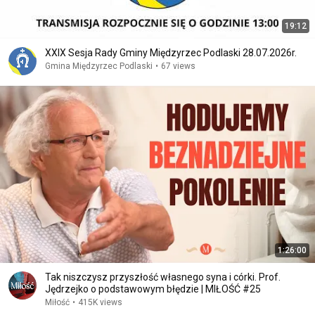
19:12
XXIX Sesja Rady Gminy Międzyrzec Podlaski 28.07.2026r.
Gmina Międzyrzec Podlaski
•
67 views
1:26:00
Tak niszczysz przyszłość własnego syna i córki. Prof.
Jędrzejko o podstawowym błędzie | MIŁOŚĆ #25
Miłość
•
415K views