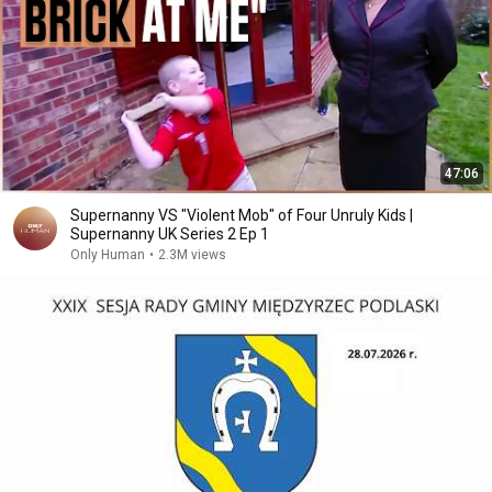
47:06
Supernanny VS "Violent Mob" of Four Unruly Kids |
Supernanny UK Series 2 Ep 1
Only Human
•
2.3M views