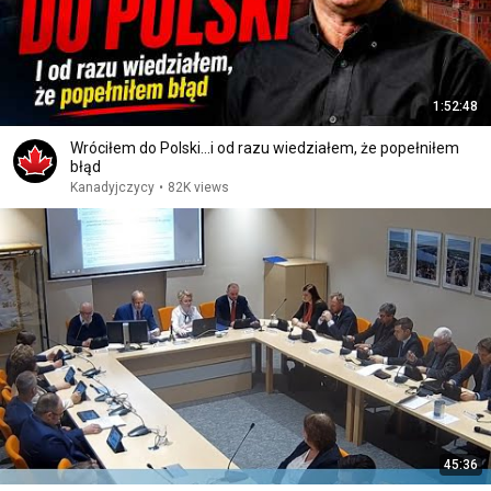
1:52:48
Wróciłem do Polski...i od razu wiedziałem, że popełniłem
błąd
Kanadyjczycy
•
82K views
45:36