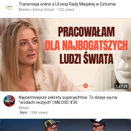
Transmisja online z LII sesji Rady Miejskiej w Sztumie.
Miasto i Gmina Sztum
•
102 views
1:27:23
Najciemniejsze sekrety superjachtów. To dzieje się na
"wodach niczyich" | MIŁOŚĆ #30
Miłość
New
126K views