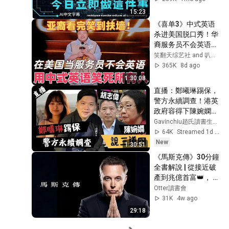
15:23
《喜单3》中式英语
杀进美国脱口秀！华
裔服务员不会英语，
靠口音把全场笑疯
笑翻天综艺社 and 叭叭一下
了！#喜剧之王单口
365K
8d ago
季 #脱口秀 #搞笑 #
1:30:08
喜剧 #funny #综艺
直播：鄭曦琳踢保，
警方永續調查！港英
政府容得下陳婉嫻，
今日香港容得下另一
Gavinchiu趙氏讀書生活
個陳婉嫻嗎？懷念黎
64K
Streamed 1d ago
彼得
New
1:30:51
《馬斯克傳》30分鐘
全書解說 | 從接近破
產到兆億首富👑， 他
究竟是天才還是惡
Otter讀書會
魔？👿 深度拆解馬斯
31K
4w ago
克的心理創傷與「5
29:18
大變態效率法則」🧠