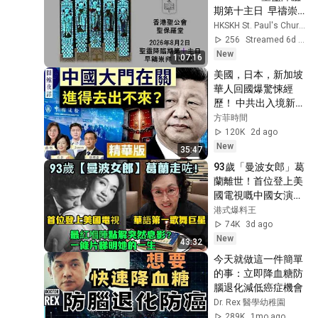
期第十主日  早禱崇
拜  午堂    上午11:00
HKSKH St. Paul's Church
256
Streamed 6d ago
New
1:07:16
美國，日本，新加坡
華人回國爆驚悚經
歷！ 中共出入境新規
已經開始實行？【圍
方菲時間
爐夜話精華版】唐靖
120K
2d ago
遠 Jason 薇羽 方菲
New
35:47
93歲「曼波女郎」葛
蘭離世！首位登上美
國電視嘅中國女演
員、一首《我要你的
港式爆料王
愛》令成個香港跳起
74K
3d ago
舞——但喺佢最紅嗰
New
43:32
陣，佢突然息影、消
今天就做這一件簡單
失足60年：呢個令荷
的事：立即降血糖防
李活都動心嘅華語第
腦退化減低癌症機會
一歌舞巨星，究竟係
Dr. Rex 醫學幼稚園
一個點樣嘅傳奇？
289K
1mo ago