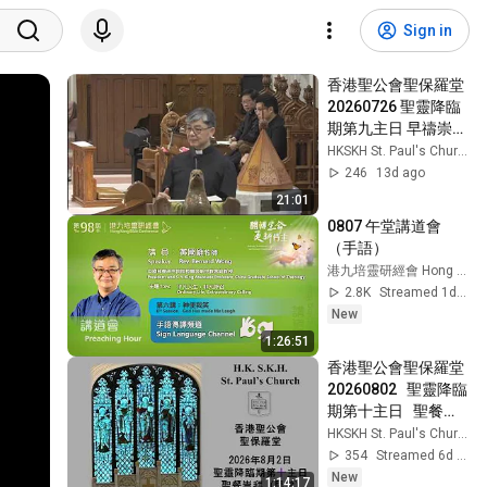
Sign in
香港聖公會聖保羅堂  
20260726 聖靈降臨
期第九主日 早禱崇拜 
講道
HKSKH St. Paul's Church
246
13d ago
21:01
0807 午堂講道會 
（手語）
港九培靈研經會 Hong Kong Bible Conference
2.8K
Streamed 1d ago
New
1:26:51
香港聖公會聖保羅堂 
20260802   聖靈降臨
期第十主日   聖餐崇
拜  早堂  上午8:00
HKSKH St. Paul's Church
354
Streamed 6d ago
New
1:14:17