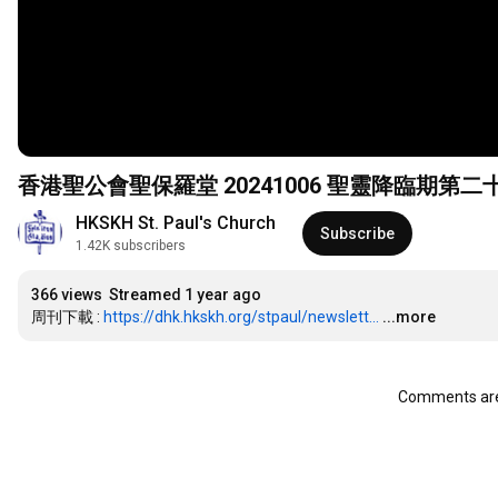
HKSKH St. Paul's Church
Subscribe
1.42K subscribers
366 views
Streamed 1 year ago
周刊下載 : 
https://dhk.hkskh.org/stpaul/newslett...
...more
Comments are 