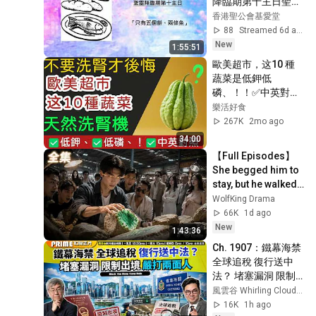
降臨期第十主日聖餐
崇拜
香港聖公會基愛堂
88
Streamed 6d ago
New
1:55:51
歐美超市，这10 種
蔬菜是低鉀低
磷、！！✅中英對照
採購指南！
樂活好食
267K
2mo ago
34:00
【Full Episodes】 
She begged him to 
stay, but he walked 
out. Now she's the 
WolfKing Drama
one he can't have.
66K
1d ago
New
1:43:36
Ch. 1907：鐵幕海禁 
全球追稅 復行送中
法？ 堵塞漏洞 限制
出境 嚴打兩面人｜風
風雲谷 Whirling Clouds Valley
雲谷｜2026/08/08
16K
1h ago