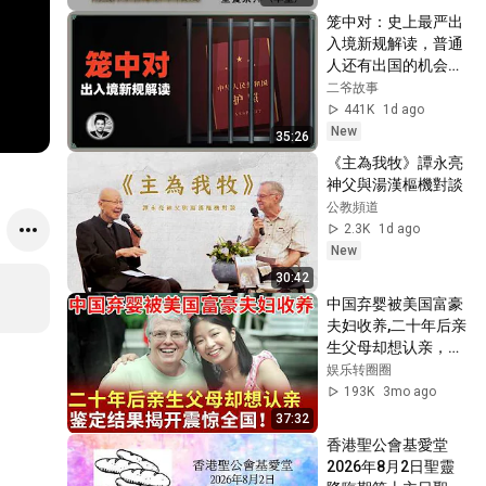
笼中对：史上最严出
入境新规解读，普通
人还有出国的机会
吗？
二爷故事
441K
1d ago
New
35:26
《主為我牧》譚永亮
神父與湯漢樞機對談   
公教頻道
2.3K
1d ago
New
30:42
中国弃婴被美国富豪
夫妇收养,二十年后亲
生父母却想认亲，鉴
定结果揭开震惊全
娱乐转圈圈
国！【寻情记忆】
193K
3mo ago
37:32
香港聖公會基愛堂
2026年8月2日聖靈