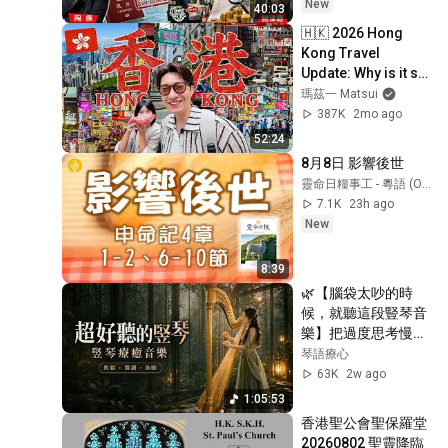
New
40:03
🇭🇰 2026 Hong 
Kong Travel 
Update: Why is it so 
expensive here? 
瑪茲一 Matsui
How much does a 
387K
2mo ago
local meal cost? | 
52:24
...
8月8日 影響後世
靈命日糧事工 - 粵語 (Our Daily Bread Ministries)
7.1K
23h ago
New
8:39
🌿【腦袋太吵的時
候，就聽這段豎琴音
樂】把過度思考慢慢
調成靜音｜療癒放
琴語療心
鬆・情緒沉澱・閱讀
63K
2w ago
工作・夜晚獨處BGM
1:05:53
香港聖公會聖保羅堂 
20260802 聖靈降臨