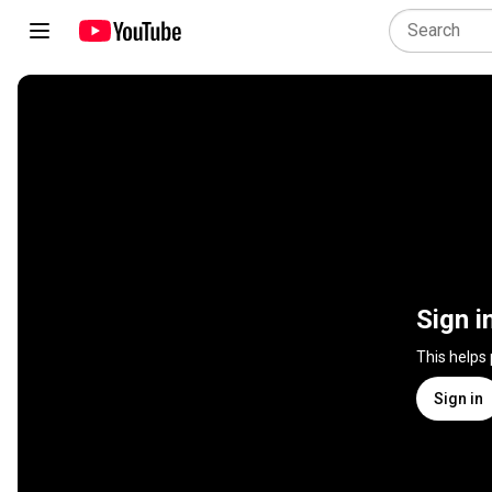
Sign i
This helps
Sign in