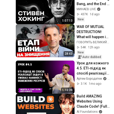
Bang, and the End 
of the Universe / 
МИНАЕВ LIVE
Idol Stories / 
437K
1d ago
MINAEV
New
1:07:13
WAR OF MUTUAL 
DESTRUCTION❗ 
What will happen in 
the fall? Missiles 
ГОВОРИТЬ ВЕЛИКИЙ ЛЬВІВ
from DPRK 
54K
12h ago
PORTNIKOV
New
28:43
Auto-dubbed
Урок для кожного 
4.5. ETI-підхід як 
спосіб реалізації 
задач в умовах 
Артем Бородатюк
and
наявності 
3.1K
1mo ago
обмежених 
1:10:39
ресурсів
Build AMAZING 
Websites Using 
Claude Code! (Full 
Guide)
AI Foundations