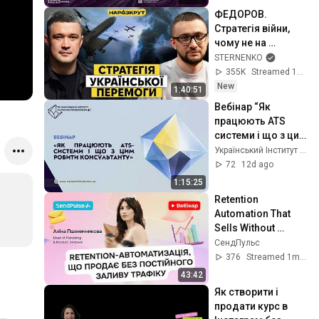
ФЕДОРОВ. 
Стратегія війни, 
чому не на 
протестах, 
STERNENKO
переговори з 
355K
Streamed 13h ago
Маском та що 
New
1:40:51
буде далі?
Вебінар “Як 
працюють ATS 
системи і що з цим 
робити 
Український Інститут Кар'єри та Профорієнтації
консультанту”
72
12d ago
1:15:25
Retention 
Automation That 
Sells Without 
Constant Traffic 
СендПульс
Injection | Webinar
376
Streamed 1mo ago
43:42
Як створити і 
продати курс в 