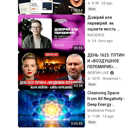
8.3K
2d ago
New
1:01:14
Довіряй але 
перевіряй: як 
оцінити якість 
Machine Learning 
INSCIENCE
моделей | Дмитро 
54
6mo ago
Юзьвак, SQUAD
25:55
ДЕНЬ 1625: ПУТИН 
И «ВОЗДУШНОЕ 
ПЕРЕМИРИЕ» 
@Kurbanova_LIVE
ФЕЙГИН LIVE
207K
Streamed 13h ago
New
53:39
Cleansing Space 
from All Negativity - 
Deep Energy 
Clearing and 
Meditative Peace
Protection - 417Hz
118K
1d ago
New
3:02:45