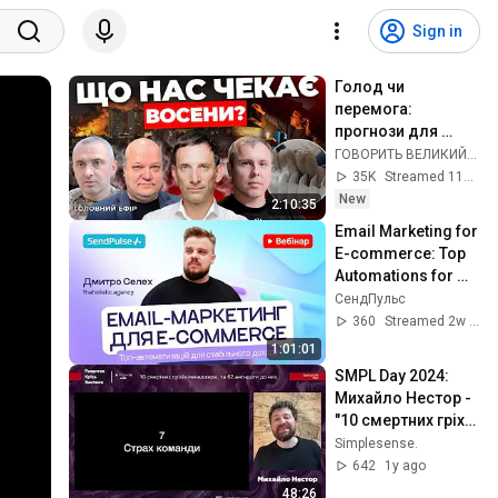
Sign in
Голод чи 
перемога: 
прогнози для 
українців на 
ГОВОРИТЬ ВЕЛИКИЙ ЛЬВІВ
осінь? РФ знищує 
35K
Streamed 11h ago
Київ балістикою! 
New
2:10:35
ПОРТНИКОВ 
Email Marketing for 
ЧАЛИЙ
E-commerce: Top 
Automations for 
Stable Revenue | 
СендПульс
Webinar
360
Streamed 2w ago
1:01:01
SMPL Day 2024: 
Михайло Нестор - 
"10 смертних гріхів 
менеджера" (2 
Simplesense.
частина)
642
1y ago
48:26