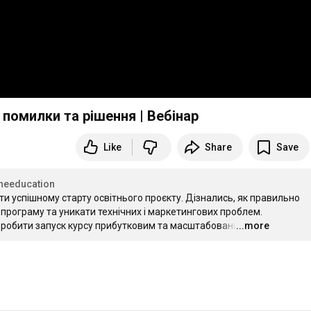
 помилки та рішення | Вебінар
Like
Share
Save
needucation
и успішному старту освітнього проєкту. Дізнались, як правильно 
програму та уникати технічних і маркетингових проблем.

робити запуск курсу прибутковим та масштабованим. 
...more
…