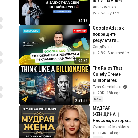
Інстаграм без 
інвестицій. 
Аня Євченко
Заробіток, поради, 
8.6K
3y ago
сервіси
34:13
Google Ads: як 
покращити 
результати 
рекламних 
СендПульс
кампаній | Вебінар
2.8K
Streamed 1y ago
1:04:31
The Rules That 
Quietly Create 
Millionaires
Evan Carmichael
20K
18h ago
New
2:51:54
МУДРАЯ 
ЖЕНЩИНА ｜ 
Рассказ, который 
трогает до 
Душевный Мир Историй
глубины души. 
114K
3d ago