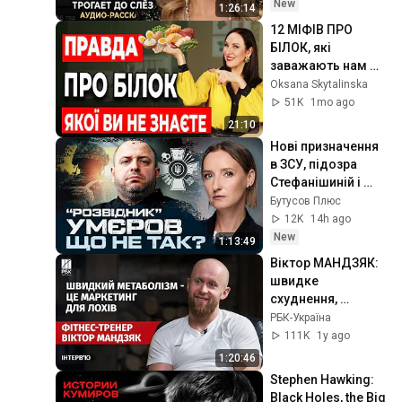
Очень сильная 
New
1:26:14
история ｜ Аудио 
12 МІФІВ ПРО 
рассказ.
БІЛОК, які 
заважають нам 
бути здоровими і 
Oksana Skytalinska
сильними
51K
1mo ago
21:10
Нові призначення 
в ЗСУ, підозра 
Стефанішиній і 
наступ на 
Бутусов Плюс
Харківщині | ІРИНА 
12K
14h ago
РОМАЛІЙСЬКА 
New
1:13:49
06.08.26
Віктор МАНДЗЯК: 
швидке 
схуднення, 
Оземпік, міфи про 
РБК-Україна
метаболізм і 
111K
1y ago
зайва вага в дітей
1:20:46
Stephen Hawking: 
Black Holes, the Big 