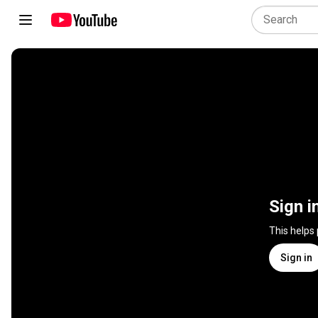
Sign i
This helps
Sign in