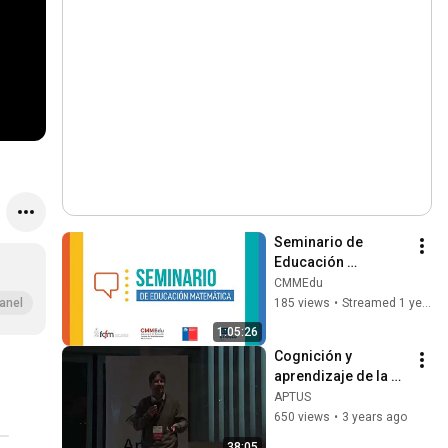
Seminario de 
Educación 
Matemática - 13 de 
CMMEdu
Agosto 2024
185 views
•
Streamed 1 year ago
anel
1:05:26
Cognición y 
aprendizaje de la 
matemática 
APTUS
temprana. Christian 
650 views
•
3 years ago
Peake (UDP-MEMAT)
38:05