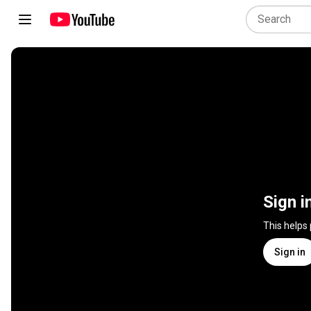
Sign i
This helps
Sign in