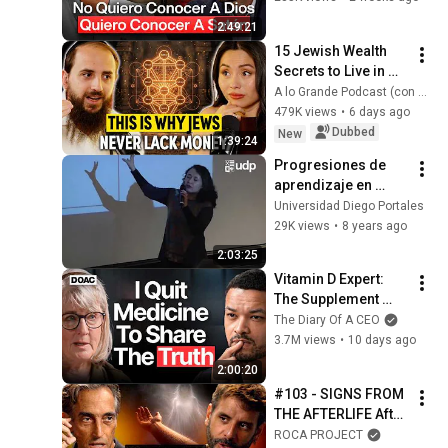
Existe, Prefiero Al 
2:49:21
Diablo”
15 Jewish Wealth 
Secrets to Live in 
ABUNDANCE, Build 
A lo Grande Podcast (con Marian Gamboa)
RICHES and Never 
479K views
•
6 days ago
Worry About MONEY
Dubbed
New
1:39:24
Progresiones de 
aprendizaje en 
espiral. 
Universidad Diego Portales
Herramientas 
29K views
•
8 years ago
curriculares para la 
2:03:25
diversificación.
Vitamin D Expert: 
The Supplement 
World Is Giving The 
The Diary Of A CEO
WRONG Advice!
3.7M views
•
10 days ago
2:00:20
#103 - SIGNS FROM 
THE AFTERLIFE After 
His Ex-Wife's Death | 
ROCA PROJECT