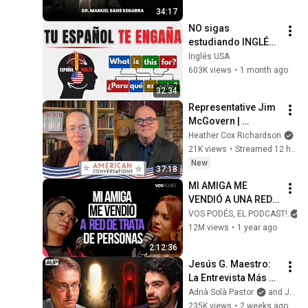
Segarra
34:17
NO sigas 
estudiando INGLÉS 
sin entender ESTO
Inglés USA
603K views
•
1 month ago
32:34
Representative Jim 
McGovern | 
American 
Heather Cox Richardson
Conversations
21K views
•
Streamed 12 hours ago
New
37:18
MI AMIGA ME 
VENDIÓ A UNA RED 
DE TRATA DE 
VOS PODÉS, EL PODCAST!
PERSONAS (CON: 
12M views
•
1 year ago
ALISON VIVAS) |Vos 
2:12:36
podés - EP 154|
Jesús G. Maestro: 
La Entrevista Más 
Brutal Que He 
Adrià Solà Pastor
and Jesús G. Maestro
Tenido “Dios No 
235K views
•
2 weeks ago