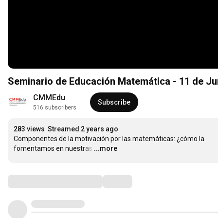
Seminario de Educación Matemática - 11 de Ju
CMMEdu
Subscribe
516 subscribers
283 views
Streamed 2 years ago
Componentes de la motivación por las matemáticas: ¿cómo la 
fomentamos en nuestras
…
...more
Comments