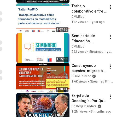
Trabajo 
colaborativo entre 
formadores en 
CMMEdu
matemáticas: 
112 views
•
1 year ago
potencialidades y 
1:07:35
restricciones
Seminario de 
Educación 
Matemática - 08 de 
CMMEdu
Octubre 2024
292 views
•
Streamed 1 year ago
1:15:30
Construyendo 
puentes: migración 
y transformación 
Diario Público
social | Espacio 
1.6K views
•
Streamed 8 months ago
Público
1:28:21
Ex-jefe de 
Oncología: Por Qué 
España Tiene Tantos 
Dr. Borja Bandera
Casos de Cáncer (la 
1.2M views
•
3 months ago
respuesta, en tu 