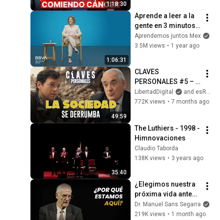
1:18:30
plato)
Aprende a leer a la 
gente en 3 minutos | 
Bárbara Tijerina, 
Aprendemos juntos Mex
experta en 
3.5M views
•
1 year ago
comunicación no 
1:06:31
verbal
CLAVES 
PERSONALES #5 – 
José Cabrera |  
LibertadDigital
and esRadio
“‘Hombres débiles, 
772K views
•
7 months ago
valores rotos’: 
49:59
Nuestra sociedad 
The Luthiers - 1998 - 
colapsa”
Himnovaciones
Claudio Taborda
138K views
•
3 years ago
35:40
¿Elegimos nuestra 
próxima vida antes 
de nacer? | Dr. 
Dr. Manuel Sans Segarra
Manuel Sans 
219K views
•
1 month ago