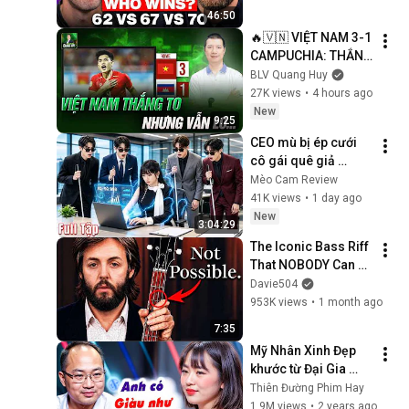
46:50
🔥🇻🇳 VIỆT NAM 3-1 
CAMPUCHIA: THẮNG 
TO NHƯNG VẪN LO, 
BLV Quang Huy
THẦY TRÒ ÔNG KIM 
27K views
•
4 hours ago
CẦN THAY ĐỔI GÌ ở 
New
9:25
VÒNG BÁN KẾT?
CEO mù bị ép cưới 
cô gái quê giả 
khùng, nào ngờ cô 
Mèo Cam Review
ấy là " Thiên Tài 
41K views
•
1 day ago
Chứng Khoán " cướp 
New
3:04:29
trái tim anh
The Iconic Bass Riff 
That NOBODY Can 
Play
Davie504
953K views
•
1 month ago
7:35
Mỹ Nhân Xinh Đẹp 
khước từ Đại Gia 
Nhiều Tiền vì lý do 
Thiên Đường Phim Hay
khó hiểu đến Quyền 
1.9M views
•
2 years ago