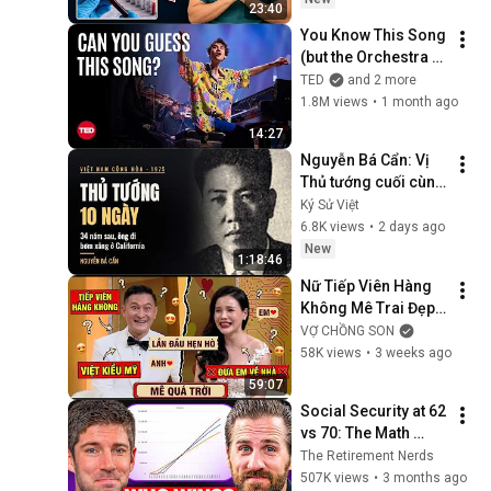
23:40
You Know This Song 
(but the Orchestra 
Doesn’t) | Jacob 
TED
and 2 more
Collier & VSO 
1.8M views
•
1 month ago
School of Music 
14:27
Orchestra | TED
Nguyễn Bá Cẩn: Vị 
Thủ tướng cuối cùng 
của VNCH và 34 năm 
Ký Sử Việt
làm một công chức 
6.8K views
•
2 days ago
ở California
New
1:18:46
Nữ Tiếp Viên Hàng 
Không Mê Trai Đẹp 
Là Việt Kiều Mỹ Mới 
VỢ CHỒNG SON
Yêu Đưa Luôn Về 
58K views
•
3 weeks ago
Nhà Bất Ngờ | Vợ 
59:07
Chồng Son
Social Security at 62 
vs 70: The Math 
Everyone Gets 
The Retirement Nerds
Wrong
507K views
•
3 months ago