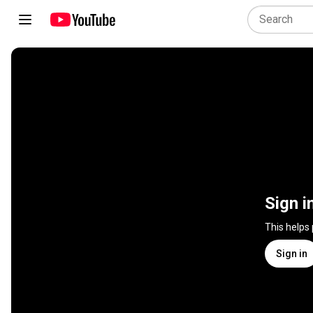
Sign i
This helps
Sign in