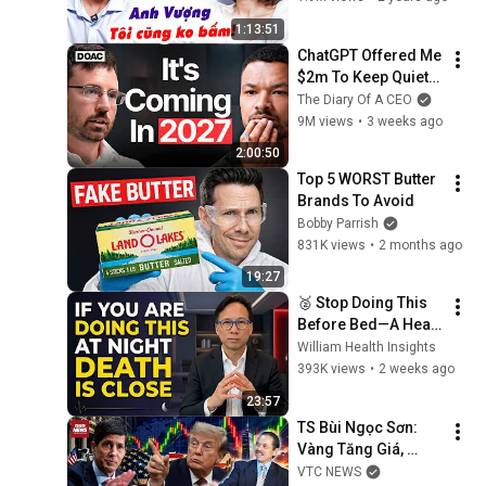
Linh và Ngọc Lan 
1:13:51
cũng thua
ChatGPT Offered Me 
$2m To Keep Quiet: 
No One Is Ready For 
The Diary Of A CEO
What's Coming!
9M views
•
3 weeks ago
2:00:50
Top 5 WORST Butter 
Brands To Avoid
Bobby Parrish
831K views
•
2 months ago
19:27
🥈 Stop Doing This 
Before Bed—A Heart 
Doctor Explains Why
William Health Insights
393K views
•
2 weeks ago
23:57
TS Bùi Ngọc Sơn: 
Vàng Tăng Giá, 
Chứng Khoán Giảm, 
VTC NEWS