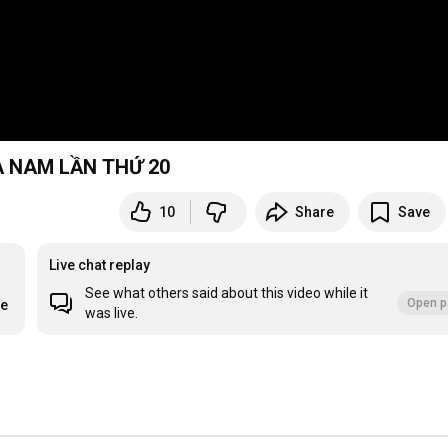
A NAM LẦN THỨ 20
10
Share
Save
Live chat replay
See what others said about this video while it
Open p
re
was live.