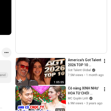
America's Got Talent 
2026 TOP 10 
Auditions So Far!
Got Talent Global
7.5M views
•
1 month ago
anel
1:05:05
Cô nàng XINH NHƯ 
HOA TỪ CHỐI 
THẲNG anh chàng 
MC Quyền Linh
GIÀU KẾT XÙ có 
6.9M views
•
3 years ago
nhiều KO YÊU  I Hẹn 
19:33