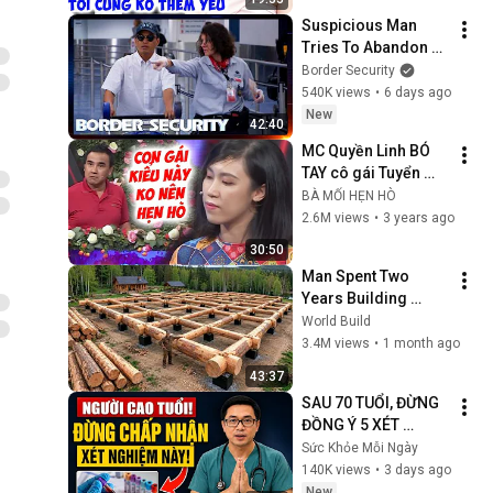
Hò Quyền Linh Đổ Vỡ
Suspicious Man 
Tries To Abandon 
His Bags At The 
Border Security
Border | DOUBLE 
540K views
•
6 days ago
EPISODE | Border 
New
42:40
Security Australia
MC Quyền Linh BÓ 
TAY cô gái Tuyển 
chồng bằng 9 câu 
BÀ MỐI HẸN HÒ
hỏi và cái kết Không 
2.6M views
•
3 years ago
bấm nút làm ai cũng 
30:50
TỨC GIẬN
Man Spent Two 
Years Building 
HUGE Wooden 
World Build
House for his 
3.4M views
•
1 month ago
Family | Start to 
43:37
Finish by 
SAU 70 TUỔI, ĐỪNG 
@bjornbrenton
ĐỒNG Ý 5 XÉT 
NGHIỆM NÀY TRƯỚC 
Sức Khỏe Mỗi Ngày
KHI XEM VIDEO NÀY
140K views
•
3 days ago
New