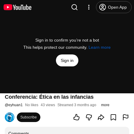
Open App
Sign in to confirm you’re not a bot
This helps protect our community.
Learn more
Sign in
Conferencia: Ética en las infancias
@
eyhuan1
No likes
43 views
Streamed 3 months ago
more
Subscribe
Comments