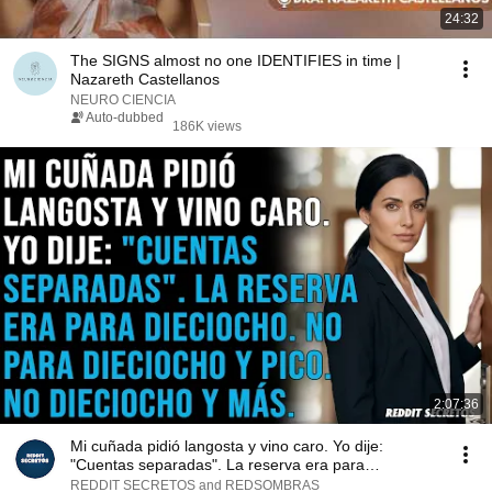
24:32
The SIGNS almost no one IDENTIFIES in time |
Nazareth Castellanos
NEURO CIENCIA
Auto-dubbed
186K views
2:07:36
Mi cuñada pidió langosta y vino caro. Yo dije:
"Cuentas separadas". La reserva era para
dieciocho...
REDDIT SECRETOS and REDSOMBRAS