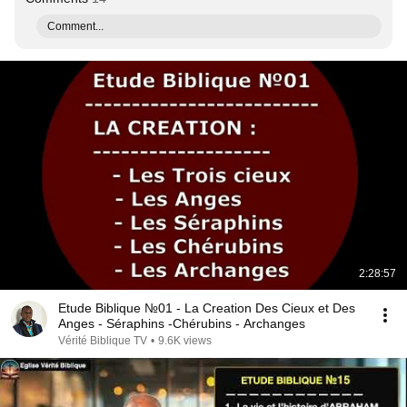
Comment...
2:28:57
Etude Biblique №01 - La Creation Des Cieux et Des
Anges - Séraphins -Chérubins - Archanges
Vérité Biblique TV
•
9.6K views