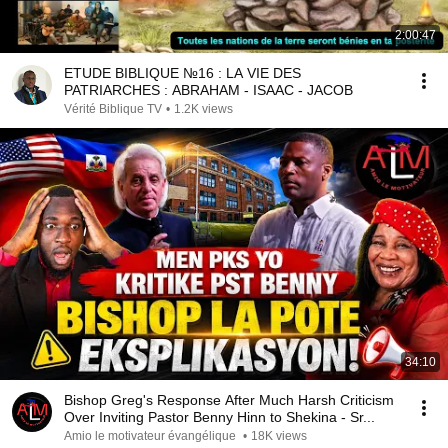
2:00:47
ETUDE BIBLIQUE №16 : LA VIE DES
PATRIARCHES : ABRAHAM - ISAAC - JACOB
Vérité Biblique TV
•
1.2K views
34:10
Bishop Greg's Response After Much Harsh Criticism
Over Inviting Pastor Benny Hinn to Shekina - Sr...
Amio le motivateur évangélique
•
18K views