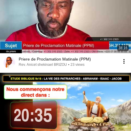
38:16
Priere de Proclamation Matinale (PPM)
Rev. Anicet shekinael BRIZOU
•
23 views