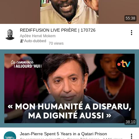
55:38
REDIFFUSION LIVE PRIÈRE | 170726
Apôtre Hervé Mokem
Auto-dubbed
70 views
38:10
Jean-Pierre Spent 5 Years in a Qatari Prison