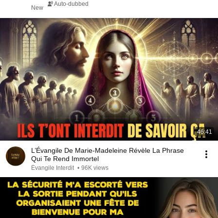
Auto-dubbed
New
46:41
L’Évangile De Marie-Madeleine Révèle La Phrase
Qui Te Rend Immortel
Évangile Interdit
•
96K views