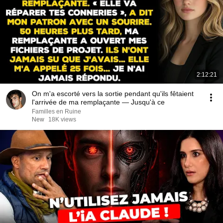
2:12:21
On m'a escorté vers la sortie pendant qu'ils fêtaient
l'arrivée de ma remplaçante — Jusqu'à ce
Familles en Ruine
New
18K views