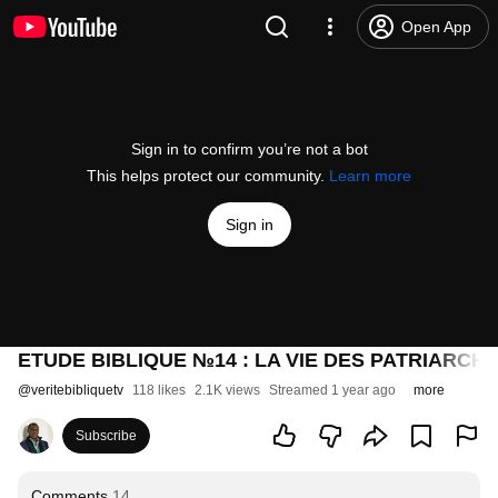
Open App
Sign in to confirm you’re not a bot
This helps protect our community.
Learn more
Sign in
ETUDE BIBLIQUE №14 : LA VIE DES PATRIARCHE
@
veritebibliquetv
118 likes
2.1K views
Streamed 1 year ago
more
Subscribe
Comments
14