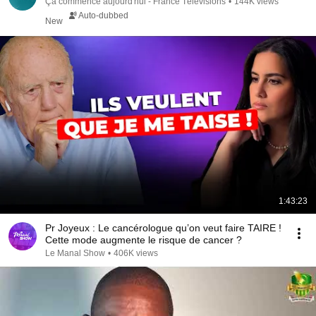
Ça commence aujourd'hui - France Télévisions
•
144K views
Auto-dubbed
New
1:43:23
Pr Joyeux : Le cancérologue qu’on veut faire TAIRE !
Cette mode augmente le risque de cancer ?
Le Manal Show
•
406K views