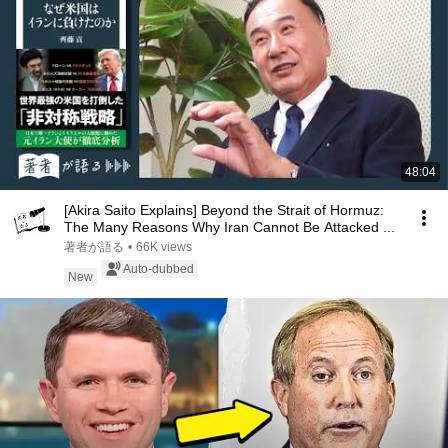
48:04
[Akira Saito Explains] Beyond the Strait of Hormuz:
The Many Reasons Why Iran Cannot Be Attacked ...
著者が語る
•
66K views
Auto-dubbed
New