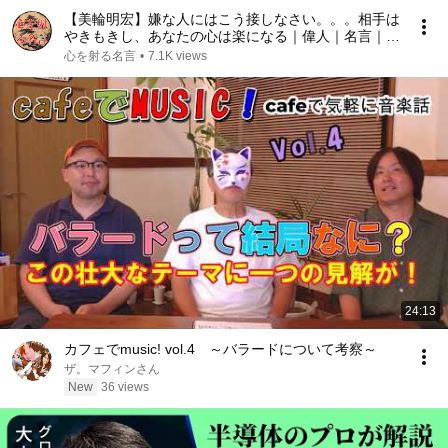
【美輪明宏】嫌な人にはこう接しなさい。。。相手は
やきもきし、あなたの心は楽になる｜偉人｜名言｜言
葉の力｜人生哲学｜
心を射る名言
•
7.1K views
24:13
カフェでmusic! vol.4 ～バラードについて考察～
ザ。マフィンさん
New
36 views