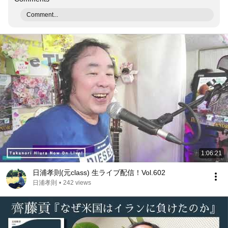
Comment...
1:06:21
日浦孝則(元class) 生ライブ配信！Vol.602
日浦孝則
•
242 views