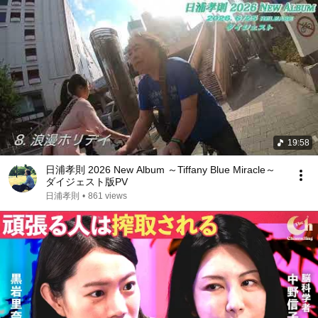
19:58
日浦孝則 2026 New Album ～Tiffany Blue Miracle～
ダイジェスト版PV
日浦孝則
•
861 views