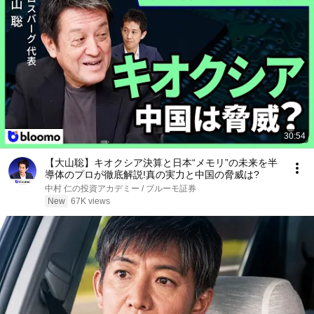
30:54
【大山聡】キオクシア決算と日本“メモリ”の未来を半
導体のプロが徹底解説!真の実力と中国の脅威は?
中村 仁の投資アカデミー / ブルーモ証券
New
67K views