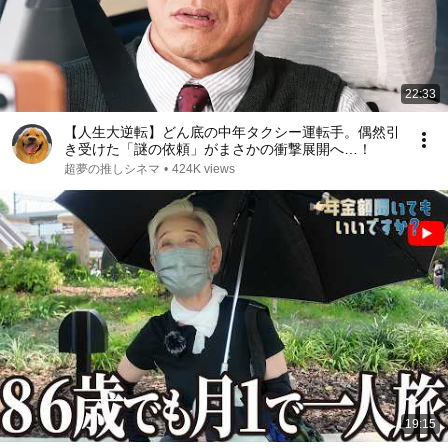
22:33
【人生大逆転】どん底の中年タクシー運転手。偶然引
き受けた「謎の依頼」がまさかの衝撃展開へ…！
超夢の推しシネマ
•
424K views
19:15