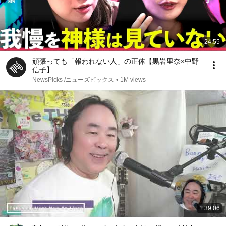
24:55
頑張っても「報われない人」の正体【黒岩里奈×中野
信子】
NewsPicks /ニューズピックス
•
1M views
1:39:06