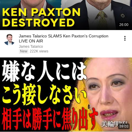
26:00
James Talarico SLAMS Ken Paxton's Corruption
LIVE ON AIR
James Talarico
New
222K views
39:03