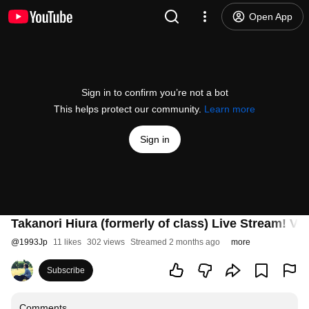
Open App
Sign in to confirm you’re not a bot
This helps protect our community.
Learn more
Sign in
Takanori Hiura (formerly of class) Live Stream! Vol
@
1993Jp
11 likes
302 views
Streamed 2 months ago
more
Subscribe
Comments