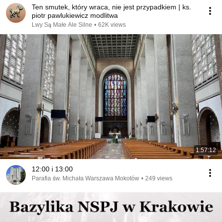
Ten smutek, który wraca, nie jest przypadkiem | ks.
piotr pawlukiewicz modlitwa
Lwy Są Małe Ale Silne
•
62K views
1:57:12
12:00 i 13:00
Parafia św. Michała Warszawa Mokotów
•
249 views