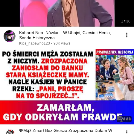
17:36
Kabaret Neo–Nówka – W Ubojni, Czesio i Henio,
Sonda Historyczna
Ktos_napewno123
•
90K views
1:32:22
💸Mąż Zmarł Bez Grosza.Zrozpaczona Dałam W