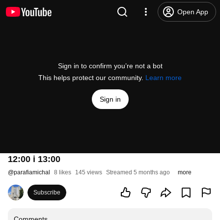
Open App
Sign in to confirm you’re not a bot
This helps protect our community.
Learn more
Sign in
12:00 i 13:00
@
parafiamichal
8 likes
145 views
Streamed 5 months ago
more
Subscribe
Comments