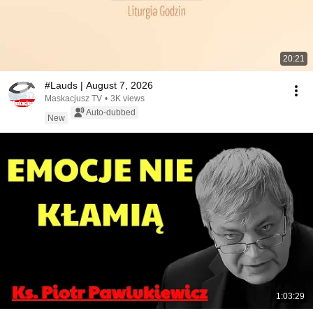
20:21
#Lauds | August 7, 2026
Maskacjusz TV
•
3K views
Auto-dubbed
New
1:03:29