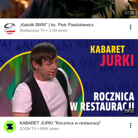
57:35
„Katolik BMW” | ks. Piotr Pawlukiewicz
Maskacjusz TV
•
3.1M views
29:02
KABARET JURKI “Rocznica w restauracji”
ZOOM TV
•
699K views