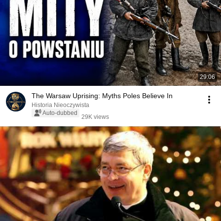
29:06
The Warsaw Uprising: Myths Poles Believe In
Historia Nieoczywista
Auto-dubbed
29K views