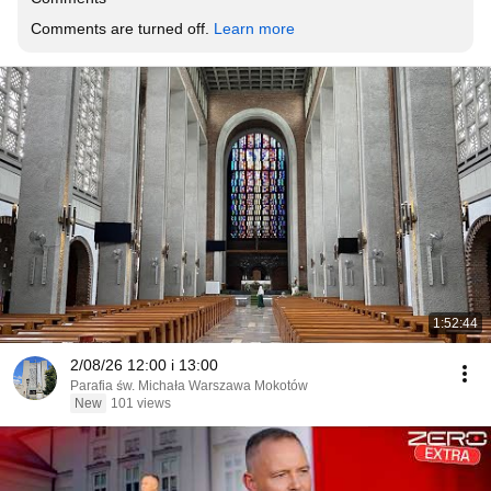
Comments are turned off. 
Learn more
1:52:44
2/08/26 12:00 i 13:00
Parafia św. Michała Warszawa Mokotów
New
101 views