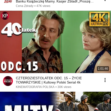
Banku Książeczkę Mamy. Kasjer Zbladł:„Proszę
Spojrzeć!!”⁉😨
Cena Zdrady
•
47K views
1:01:46
CZTERDZIESTOLATEK ODC. 15 – ŻYCIE
TOWARZYSKIE | Kultowy Polski Serial 4k
KINEMATOGRAFIA POLSKA
•
30K views