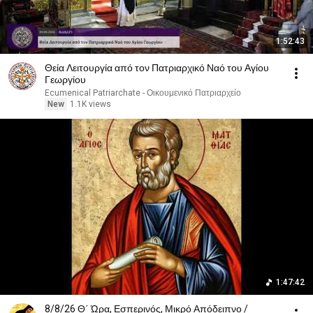
1:52:43
Θεία Λειτουργία από τον Πατριαρχικό Ναό του Αγίου
Γεωργίου
Ecumenical Patriarchate - Οικουμενικό Πατριαρχείο
New
1.1K views
1:47:42
8/8/26 Θ΄ Ώρα, Εσπερινός, Μικρό Απόδειπνο /