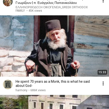
Γνωρίζουν | π. Ευάγγελος Παπανικολάου
ΕΛΛΗΝΟΡΘΟΔΟΞΗ ΟΙΚΟΓΕΝΕΙΑ_GREEK ORTHODOX
FAMILY
•
45K views
15:33
He spent 70 years as a Monk, this is what he said
about God-
harmony
•
686K views