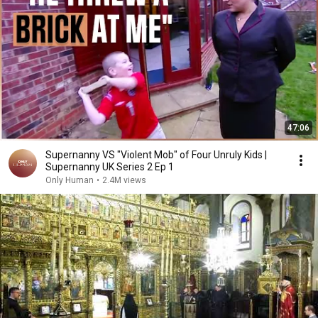
47:06
Supernanny VS "Violent Mob" of Four Unruly Kids |
Supernanny UK Series 2 Ep 1
Only Human
•
2.4M views