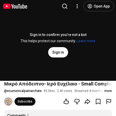
Open App
Sign in to confirm you’re not a bot
This helps protect our community.
Learn more
Sign in
Μικρό Απόδειπνο- Ιερό Ευχέλαιο - Small Compline-
@
ecumenicalpatriarchate
85 likes
2.4K views
Streamed 4 months ago
more
Subscribe
Comments
1