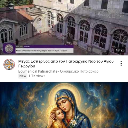
48:23
Μέγας Εσπερινός από τον Πατριαρχικό Ναό του Αγίου
Γεωργίου
Ecumenical Patriarchate - Οικουμενικό Πατριαρχείο
New
1.7K views