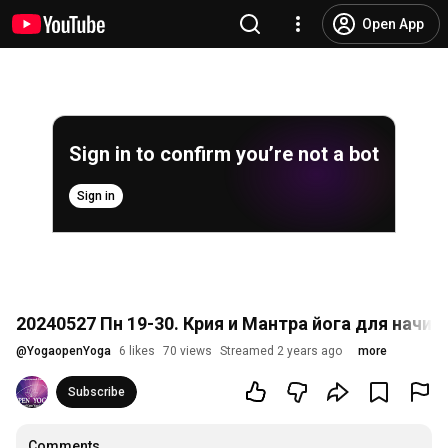
Open App
Sign in to confirm you’re not a bot
Sign in
20240527 Пн 19-30. Крия и Мантра йога для начи
@
YogaopenYoga
6 likes
70 views
Streamed 2 years ago
more
Subscribe
Comments