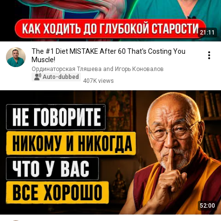
21:11
The #1 Diet MISTAKE After 60 That's Costing You
Muscle!
Ординаторская Тляшева and Игорь Коновалов
Auto-dubbed
407K views
52:00