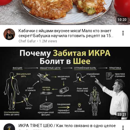
10:20
Кабачки с яйцами вкуснее мяса! Мало кто знает
секрет! Бабушка научила готовить рецепт за 15
минут
Chef Gafur
•
1.2M views
33:21
ИКРА ТЯНЕТ ШЕЮ / Как тело связано в одно целое