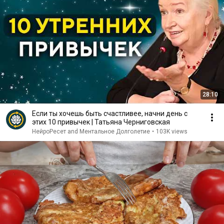
28:10
Если ты хочешь быть счастливее, начни день с
этих 10 привычек | Татьяна Черниговская
НейроРесет and Ментальное Долголетие
•
103K views