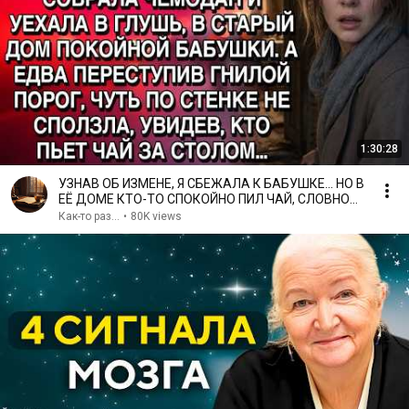
1:30:28
УЗНАВ ОБ ИЗМЕНЕ, Я СБЕЖАЛА К БАБУШКЕ… НО В
ЕЁ ДОМЕ КТО-ТО СПОКОЙНО ПИЛ ЧАЙ, СЛОВНО
ЖДАЛ МЕНЯ…
Как-то раз...
•
80K views