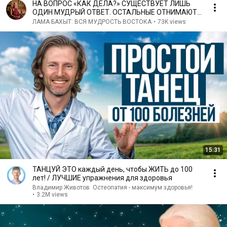
НА ВОПРОС «КАК ДЕЛА?» СУЩЕСТВУЕТ ЛИШЬ
ОДИН МУДРЫЙ ОТВЕТ. ОСТАЛЬНЫЕ ОТНИМАЮТ
У ВАС ЖИЗНЕННЫЕ СИЛЫ.
ЛАМА БАХЫТ: ВСЯ МУДРОСТЬ ВОСТОКА
•
73K views
15:31
ТАНЦУЙ ЭТО каждый день, чтобы ЖИТЬ до 100
лет! / ЛУЧШИЕ упражнения для здоровья
Владимир Животов ӏ Остеопатия - максимум здоровья!
•
3.2M views