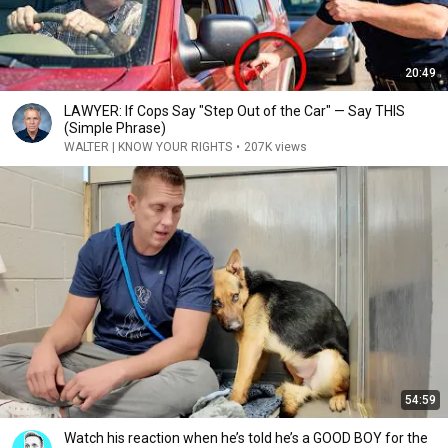
20:49
LAWYER: If Cops Say "Step Out of the Car" — Say THIS
(Simple Phrase)
WALTER | KNOW YOUR RIGHTS
•
207K views
54:59
Watch his reaction when he’s told he’s a GOOD BOY for the