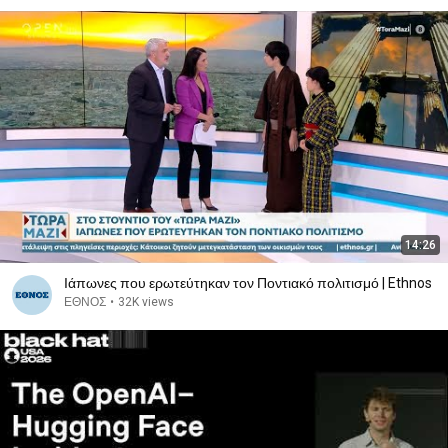
14:26
Ιάπωνες που ερωτεύτηκαν τον Ποντιακό πολιτισμό | Ethnos
ΕΘΝΟΣ
•
32K views