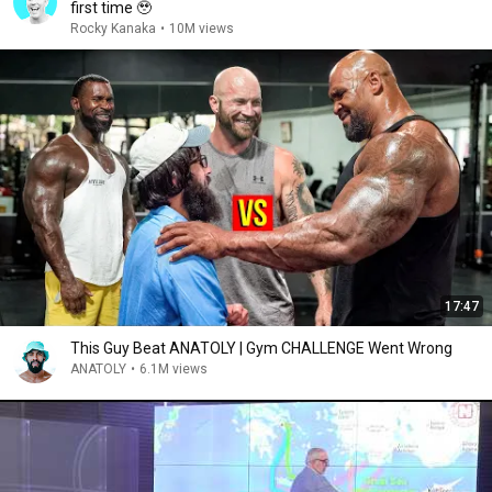
first time 🥹
Rocky Kanaka
•
10M views
17:47
This Guy Beat ANATOLY | Gym CHALLENGE Went Wrong
ANATOLY
•
6.1M views