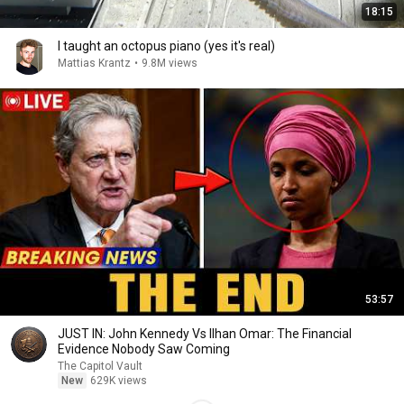
18:15
I taught an octopus piano (yes it's real)
Mattias Krantz
•
9.8M views
53:57
JUST IN: John Kennedy Vs Ilhan Omar: The Financial
Evidence Nobody Saw Coming
The Capitol Vault
New
629K views