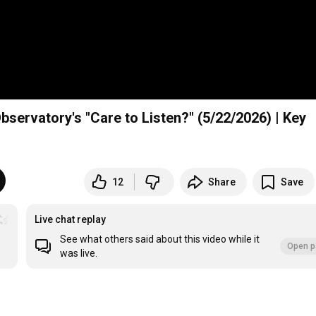
ervatory's "Care to Listen?" (5/22/2026) | Key
12
Share
Save
式会社キーテクノロジー
Live chat replay
See what others said about this video while it
Open p
was live.