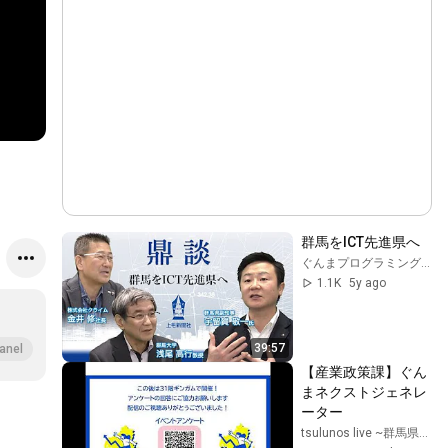
群馬をICT先進県へ
ぐんまプログラミングアワード
1.1K
5y ago
39:57
anel
【産業政策課】ぐん
まネクストジェネレ
ーター
tsulunos live ~群馬県公式 臨時ch~