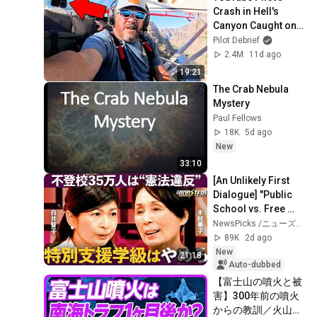
Crash in Hell's 
Canyon Caught on 
Camera!
Pilot Debrief
2.4M
11d ago
19:21
The Crab Nebula 
Mystery
Paul Fellows
18K
5d ago
New
33:10
[An Unlikely First 
Dialogue] "Public 
School vs. Free 
School": Opposing 
NewsPicks /ニューズピックス
Reformers Clash / 
89K
2d ago
Strategi...
New
21:18
Auto-dubbed
【富士山の噴火と被
害】300年前の噴火
からの教訓／火山灰