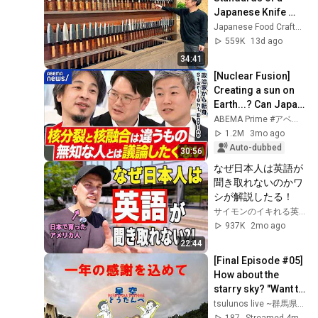
は...【ReHacQvs鎌
Japanese Knife 
田浩毅】
Blacksmith
Japanese Food Craftsman
559K
13d ago
34:41
[Nuclear Fusion] 
Creating a sun on 
Earth...? Can Japan 
realize this "dream 
ABEMA Prime #アベプラ【公式】
technology"? An 
1.2M
3mo ago
interv...
Auto-dubbed
30:56
なぜ日本人は英語が
聞き取れないのかワ
シが解説したる！
サイモンのイキれる英語教室
937K
2mo ago
22:44
[Final Episode #05] 
How about the 
starry sky? "Want to 
listen for a bit?" 
tsulunos live ~群馬県公式 臨時ch~
(March 19, 2026) | 
187
Streamed 4mo ago