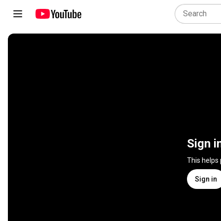
Sign i
This helps
Sign in