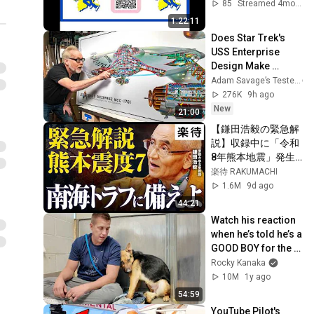
85
Streamed 4mo ago
1:22:11
Does Star Trek's 
USS Enterprise 
Design Make 
Sense?
Adam Savage’s Tested
276K
9h ago
New
21:00
【鎌田浩毅の緊急解
説】収録中に「令和
8年熊本地震」発生…
10年前の地震は終わ
楽待 RAKUMACHI
っていない？／南海
1.6M
9d ago
トラフ地震・富士山
44:21
噴火との関係／「直
Watch his reaction 
下型地震」増加に備
when he’s told he’s a 
えよ《鎌田浩毅・京
GOOD BOY for the 
都大学名誉教授×え
first time 🥹
Rocky Kanaka
いしゅう博士》
10M
1y ago
54:59
YouTube Pilot's 