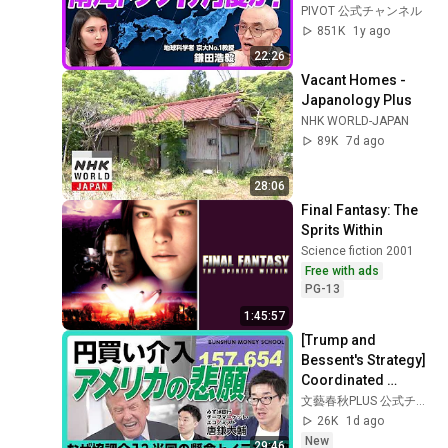
が5cm降るとライフ
PIVOT 公式チャンネル
ラインはすべて停止
851K
1y ago
／火山灰の影響は地
22:26
震被害より長期／ス
Vacant Homes - 
ロースリップから地
Japanology Plus
震を予知／噴火リス
NHK WORLD-JAPAN
クに科学も活かせ／
89K
7d ago
地学の面白さ
28:06
Final Fantasy: The 
Sprits Within
Science fiction 2001
Free with ads
PG-13
1:45:57
[Trump and 
Bessent's Strategy] 
Coordinated 
Intervention 
文藝春秋PLUS 公式チャンネル
Leading to a 
26K
1d ago
Stronger Yen | Can 
New
29:46