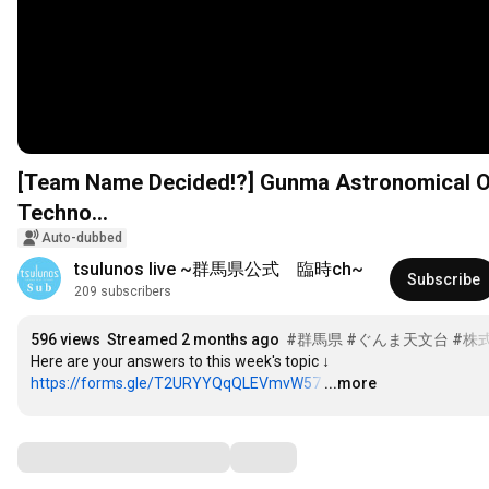
[Team Name Decided!?] Gunma Astronomical Obs
Techno...
Auto-dubbed
tsulunos live ~群馬県公式　臨時ch~
Subscribe
209 subscribers
596 views
Streamed 2 months ago
#群馬県
#ぐんま天文台
#株
https://forms.gle/T2URYYQqQLEVmvW57
…
...more
Comments