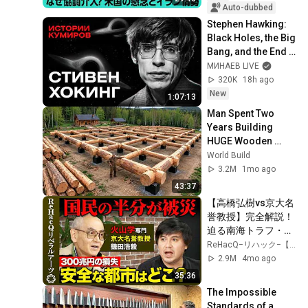
the Weak ...
Auto-dubbed
Stephen Hawking: 
Black Holes, the Big 
Bang, and the End 
of the Universe / 
МИНАЕВ LIVE
Idol Stories / 
320K
18h ago
MINAEV
New
1:07:13
Man Spent Two 
Years Building 
HUGE Wooden 
House for his 
World Build
Family | Start to 
3.2M
1mo ago
Finish by 
43:37
@bjornbrenton
【高橋弘樹vs京大名
誉教授】完全解説！
迫る南海トラフ・首
都直下型地震・富士
ReHacQ−リハック−【公式】
山噴火...国民半分が
2.9M
4mo ago
被災？国家機能は停
35:36
止し300兆円の損
The Impossible 
失？安全な都市と
Standards of a 