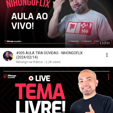
1:17:11
#005 AULA TIRA DÚVIDAS - NIHONGOFLIX
(2024/02/14)
Nihongo na Prática
•
2.2K views