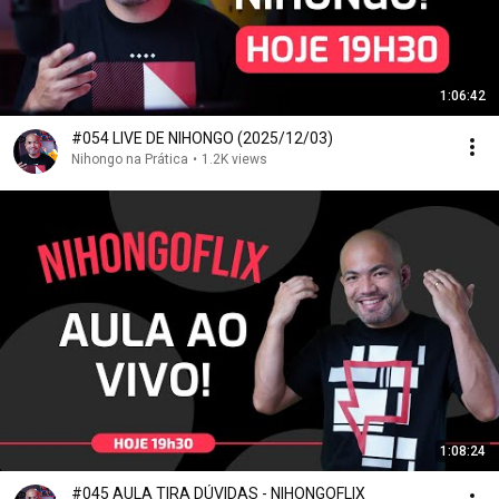
1:06:42
#054 LIVE DE NIHONGO (2025/12/03)
Nihongo na Prática
•
1.2K views
1:08:24
#045 AULA TIRA DÚVIDAS - NIHONGOFLIX