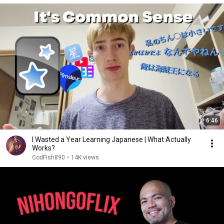
6:46
I Wasted a Year Learning Japanese | What Actually
Works?
CodFish890
•
14K views