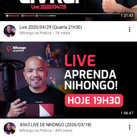
1:21:43
Live 2020/04/29 (Quarta 21h30)
Nihongo na Prática
•
7K views
1:06:47
#063 LIVE DE NIHONGO (2026/03/18)
Nihongo na Prática
•
889 views