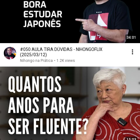
34:01
#050 AULA TIRA DÚVIDAS - NIHONGOFLIX
(2025/03/12)
Nihongo na Prática
•
1.2K views
15:03