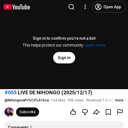
Open App
Sign in to confirm you’re not a bot
This helps protect our community.
Learn more
Sign in
#055
LIVE DE NIHONGO (2025/12/17)
@
NihongonaPr%C3%A1tica
104 likes
996 views
Streamed 7 months ago
more
Subscribe
Comments
5