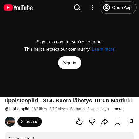
Open App
Sign in to confirm you’re not a bot
This helps protect our community.
Learn more
Sign in
Ilpoistenpiiri - 314. Suora lähetys Turun Martinkir
@
Ilpoistenpiiri
162 likes
3.7K views
Streamed 3 weeks ago
more
Subscribe
Comments
3