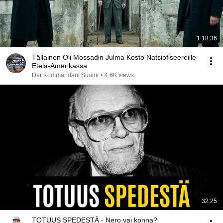
1:18:36
Tällainen Oli Mossadin Julma Kosto Natsiofiseereille
Etelä-Amerikassa
Der Kommandant Suomi
•
4.6K views
32:25
TOTUUS SPEDESTÄ - Nero vai konna?