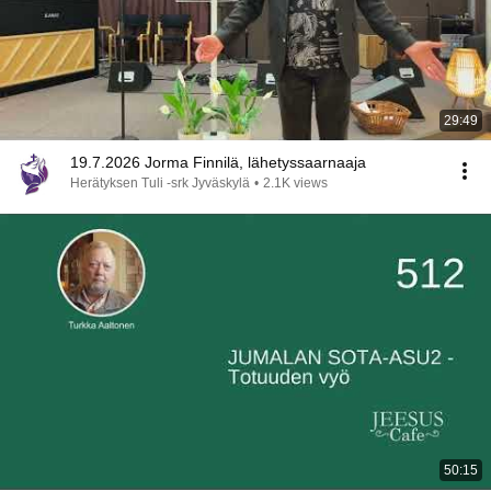
29:49
19.7.2026 Jorma Finnilä, lähetyssaarnaaja
Herätyksen Tuli -srk Jyväskylä
•
2.1K views
50:15