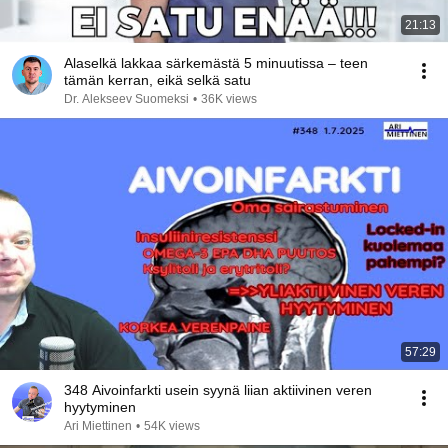
21:13
Alaselkä lakkaa särkemästä 5 minuutissa – teen
tämän kerran, eikä selkä satu
Dr. Alekseev Suomeksi
•
36K views
57:29
348 Aivoinfarkti usein syynä liian aktiivinen veren
hyytyminen
Ari Miettinen
•
54K views