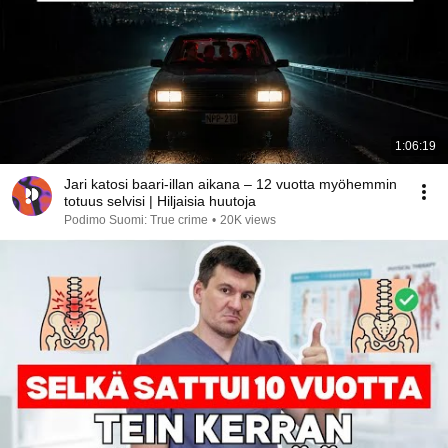
1:06:19
Jari katosi baari-illan aikana – 12 vuotta myöhemmin
totuus selvisi | Hiljaisia huutoja
Podimo Suomi: True crime
•
20K views