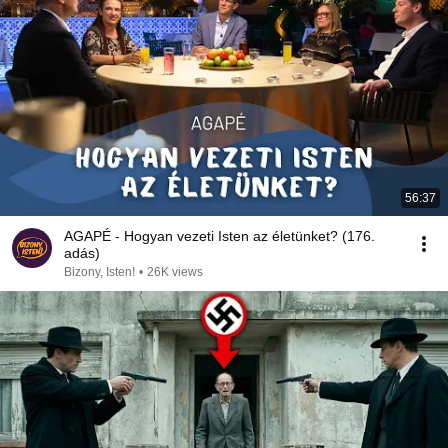
56:37
AGAPÉ - Hogyan vezeti Isten az életünket? (176.
adás)
Bizony, Isten!
•
26K views