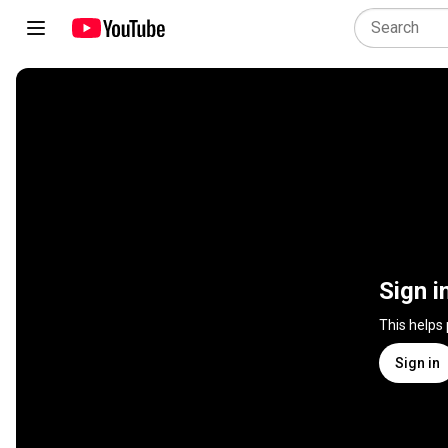
Sign i
This helps
Sign in