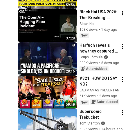
59:56
Black Hat USA 2026: 
The 'Breaking' 
News: The OpenAI–
Black Hat
Hugging Face 
158K views
•
1 day ago
Incident
New
37:28
Harfuch reveals 
how they captured 
"R1" and sends a 
Grupo Fórmula
message regarding 
393K views
•
8 days ago
Sinaloa
Auto-dubbed
28:16
#321. HOW DO I SAY 
NO?
LAS MAMÁS PRESENTAN
61K views
•
2 days ago
Auto-dubbed
New
59:49
Supersonic 
Trebuchet
Tom Stanton
639K views
•
14 hours ago