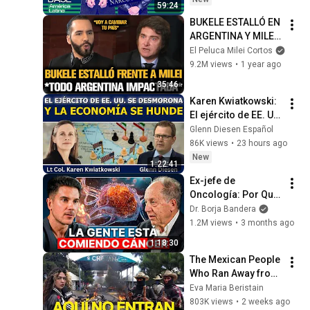
59:24
BUKELE ESTALLÓ EN 
ARGENTINA Y MILEI 
QUEDÓ IMPACTADO
El Peluca Milei Cortos
9.2M views
•
1 year ago
35:46
Karen Kwiatkowski: 
El ejército de EE. UU. 
se desmorona y la 
Glenn Diesen Español
economía se hunde
86K views
•
23 hours ago
New
1:22:41
Ex-jefe de 
Oncología: Por Qué 
España Tiene Tantos 
Dr. Borja Bandera
Casos de Cáncer (la 
1.2M views
•
3 months ago
respuesta, en tu 
1:18:30
plato)
The Mexican People 
Who Ran Away from 
Political Parties - 
Eva Maria Beristain
Social Noise
803K views
•
2 weeks ago