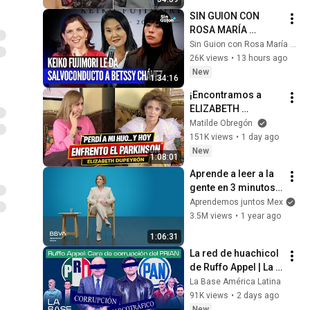
Bernardo Barranco
SIN GUION CON 
ROSA MARÍA 
PALACIOS: 
Sin Guion con Rosa María Palacios
PROGRAMA DEL 7 
26K views
•
13 hours ago
DE AGOSTO DEL 
New
1:34:16
2026
¡Encontramos a 
ELIZABETH 
DUPEYRON! "Llevo 
Matilde Obregón
más de 11 años sin 
151K views
•
1 day ago
poder trabajar" / 
New
1:08:01
Con Matilde 
Aprende a leer a la 
Obregón
gente en 3 minutos | 
Bárbara Tijerina, 
Aprendemos juntos Mex
experta en 
3.5M views
•
1 year ago
comunicación no 
1:06:31
verbal
La red de huachicol 
de Ruffo Appel | La 
BaseLatam 2X3
La Base América Latina
91K views
•
2 days ago
New