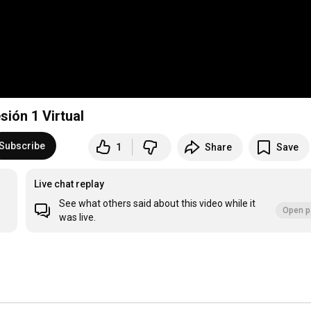
sión 1 Virtual
Subscribe
1
Share
Save
Live chat replay
See what others said about this video while it
Open p
was live.