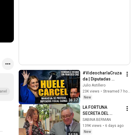
#VideocharlaCruza
da | Diputadas 
millonarias 
Julio Astillero
“antiviejitos” y el 
23K views
•
Streamed 7 hours ago
anel
cinismo de Morena
New
36:37
LA FORTUNA 
SECRETA DEL 
CARDENAL 
SABINA BERMAN
NORBERTO RIVERA. 
139K views
•
6 days ago
#LargoAliento con 
New
54:59