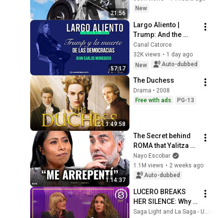
New
21:56
Largo Aliento | 
Trump: And the 
Death of 
Canal Catorce
Democracies. Juan 
32K views
•
1 day ago
Carlos Monedero
Auto-dubbed
New
57:17
The Duchess
Drama • 2008
Free with ads
PG-13
1:49:58
The Secret behind 
ROMA that Yalitza 
Aparicio never 
Nayo Escobar
dared to tell - With 
1.1M views
•
2 weeks ago
Nayo Escobar
Auto-dubbed
1:14:37
LUCERO BREAKS 
HER SILENCE: Why 
she would NEVER 
Saga Light and La Saga - US