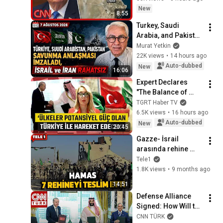
New
8:55
Turkey, Saudi 
Arabia, and Pakistan 
sign defense 
Murat Yetkin
agreement; Israel 
22K views
•
14 hours ago
and Iran uneasy
Auto-dubbed
New
16:06
Expert Declares 
"The Balance of 
Power in the Middle 
TGRT Haber TV
East Will Shift!" and 
6.5K views
•
16 hours ago
Explains: "Countries 
Auto-dubbed
New
20:45
Wi...
Gazze- İsrail 
arasında rehine 
takası başladı! İşte 
Tele1
ilk görüntüler...
1.8K views
•
9 months ago
14:51
Defense Alliance 
Signed: How Will the 
World Change With 
CNN TÜRK