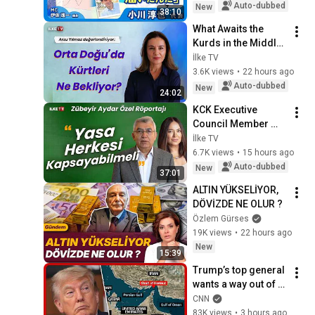
Despair on his 3rd 
Auto-dubbed
New
38:10
day as...
What Awaits the 
Kurds in the Middle 
East? How Will the 
İlke TV
Process in Turkey 
3.6K views
•
22 hours ago
Affect Iran? Arzu 
Auto-dubbed
New
24:02
Yılmaz...
KCK Executive 
Council Member 
Zübeyir Aydar 
İlke TV
Speaks to Banu 
6.7K views
•
15 hours ago
Güven
Auto-dubbed
New
37:01
ALTIN YÜKSELİYOR, 
DÖVİZDE NE OLUR ?
Özlem Gürses
19K views
•
22 hours ago
New
15:39
Trump’s top general 
wants a way out of 
the Iran war: 
CNN
Sources
83K views
•
3 hours ago