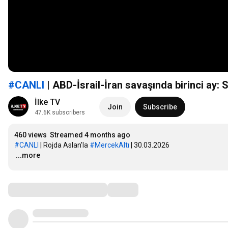
#CANLI
| ABD-İsrail-İran savaşında birinci ay
İlke TV
Join
Subscribe
47.6K subscribers
460 views
Streamed 4 months ago
#CANLI
 | Rojda Aslan'la 
#MercekAltı
…
...more
Comments