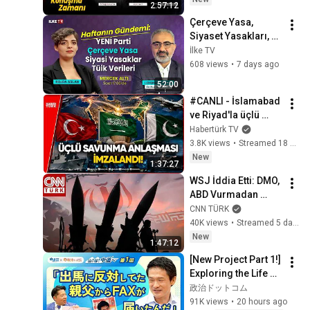
2:57:12
(6 Ağustos 2026)
Çerçeve Yasa, 
Siyaset Yasakları, 
YENİ Parti, İşsizlik 
İlke TV
Verileri  
608 views
•
7 days ago
#MercekAltı (31 
52:00
Temmuz 2026)
#CANLI - İslamabad 
ve Riyad'la üçlü 
savunma anlaşması 
Habertürk TV
imzalandı
3.8K views
•
Streamed 18 hours ago
New
1:37:27
WSJ İddia Etti: DMO, 
ABD Vurmadan 
Vurabilir I CANLI 
CNN TÜRK
HABER
40K views
•
Streamed 5 days ago
New
1:47:12
[New Project Part 1!] 
Exploring the Life of 
Representative 
政治ドットコム
Junya Ogawa: 
91K views
•
20 hours ago