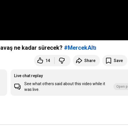
: Savaş ne kadar sürecek?
#MercekAltı
14
Share
Save
Live chat replay
See what others said about this video while it
Open p
was live.