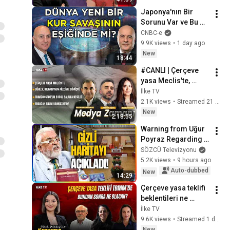
(August 6, 2026)
Japonya'nın Bir 
Sorunu Var ve Bu 
Sorun ABD'yi de 
CNBC-e
İlgilendiriyor, Bütün 
9.9K views
•
1 day ago
Dünyayı da 
New
18:44
İlgilendiriyor! 💹
#CANLI | Çerçeve 
yasa Meclis'te, 
Gürlek, Mumcu’nun 
İlke TV
ailesiyle görüştü 
2.1K views
•
Streamed 21 hours ago
#MedyaZamanı (7 
New
2:18:55
Ağustos 2026)
Warning from Uğur 
Poyraz Regarding 
the Euphrates, 
SÖZCÜ Televizyonu
Tigris, and the 
5.2K views
•
9 hours ago
Greater Middle East! 
Auto-dubbed
New
14:29
The Danger...
Çerçeve yasa teklifi 
beklentileri ne 
ölçüde 
İlke TV
karşılayacak? 
9.6K views
•
Streamed 1 day ago
#KonuşmaZamanı 
New