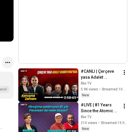
#CANLI | Çerçeve 
yasa Adalet 
Komisyonu’nda 
İlke TV
görüşülüyor 
5.9K views
•
Streamed 10 hours ago
anel
#KonuşmaZamanı 
New
2:58:43
(7 Ağustos 2026)
#LIVE | 81 Years 
Since the Atomic 
Bombing of 
İlke TV
Hiroshima 
210 views
•
Streamed 15 hours ago
#UnderTheLens 
New
41:59