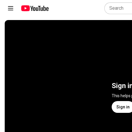
Sign i
This helps
Sign in