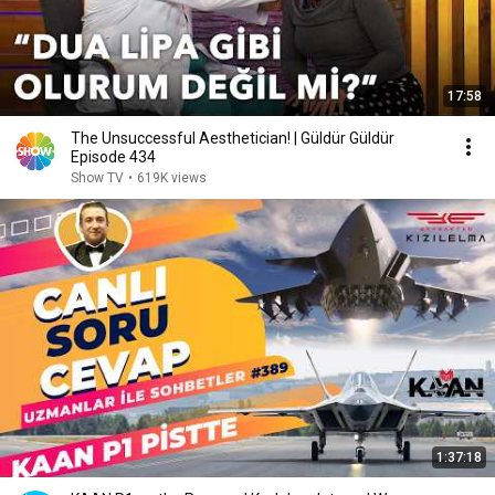
17:58
The Unsuccessful Aesthetician! | Güldür Güldür
Episode 434
Show TV
•
619K views
1:37:18