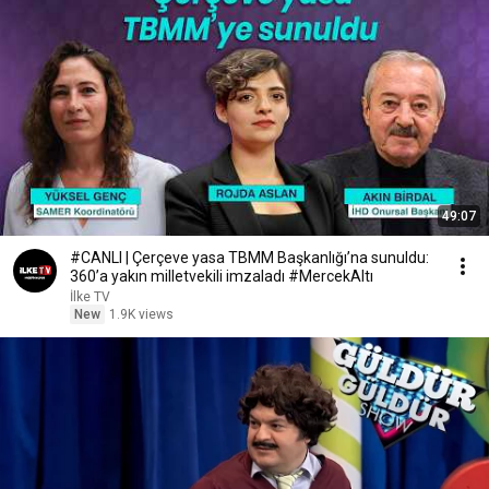
49:07
#CANLI | Çerçeve yasa TBMM Başkanlığı’na sunuldu:
360’a yakın milletvekili imzaladı #MercekAltı
İlke TV
New
1.9K views