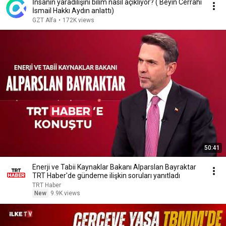
İnsanın yaradılışını bilim nasıl açıklıyor? ( Beyin Cerrahı
İsmail Hakkı Aydın anlattı)
GZT Alfa
•
172K views
50:41
Enerji ve Tabii Kaynaklar Bakanı Alparslan Bayraktar
TRT Haber'de gündeme ilişkin soruları yanıtladı
TRT Haber
New
9.9K views