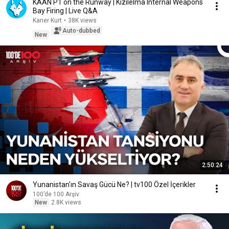
KAAN P1 on the Runway | Kızılelma Internal Weapons
Bay Firing | Live Q&A
Kaner Kurt
•
38K views
Auto-dubbed
New
2:50:24
Yunanistan'ın Savaş Gücü Ne? | tv100 Özel İçerikler
100’de 100 Arşiv
New
2.8K views