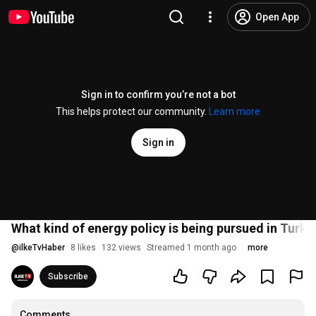
Open App
Sign in to confirm you’re not a bot
This helps protect our community.
Learn more
Sign in
What kind of energy policy is being pursued in Turk
@
ilkeTvHaber
8 likes
132 views
Streamed 1 month ago
more
Subscribe
Comments