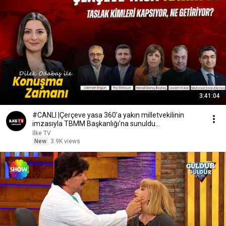
3:41:04
#CANLI |Çerçeve yasa 360’a yakın milletvekilinin
imzasıyla TBMM Başkanlığı’na sunuldu
#KonuşmaZamanı
İlke TV
New
3.9K views