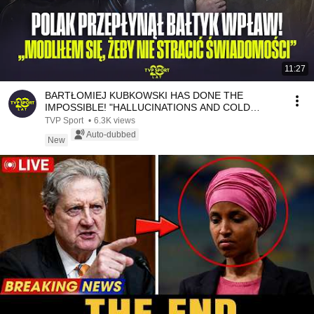
11:27
BARTŁOMIEJ KUBKOWSKI HAS DONE THE
IMPOSSIBLE! "HALLUCINATIONS AND COLD
WATER WERE THE HARDEST PAR...
TVP Sport
•
6.3K views
Auto-dubbed
New