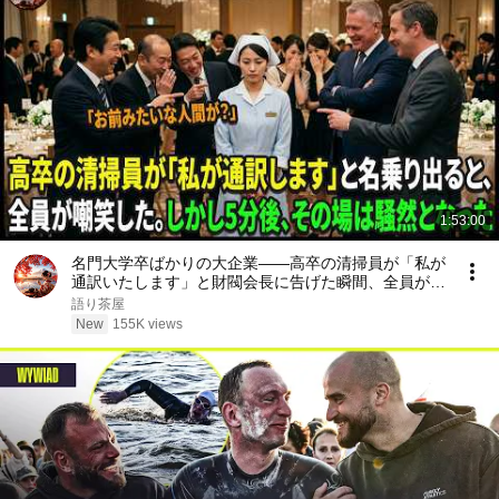
1:53:00
名門大学卒ばかりの大企業――高卒の清掃員が「私が
通訳いたします」と財閥会長に告げた瞬間、全員が嘲
笑した。しかし5分後、その場は静まり返った。#動
語り茶屋
エピソード#老後の物語 #家族の物語
New
155K views