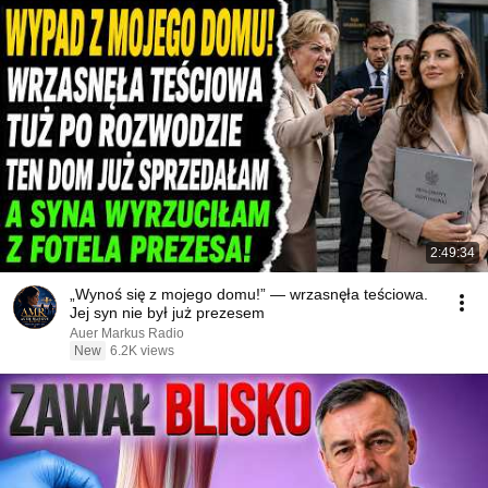
2:49:34
„Wynoś się z mojego domu!” — wrzasnęła teściowa.
Jej syn nie był już prezesem
Auer Markus Radio
New
6.2K views