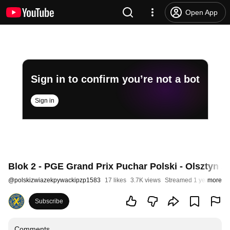
Open App
Sign in to confirm you’re not a bot
Sign in
Blok 2 - PGE Grand Prix Puchar Polski - Olsztyn 2
@
polskizwiazekpywackipzp1583
17 likes
3.7K views
Streamed 1 year ago
more
Subscribe
Comments