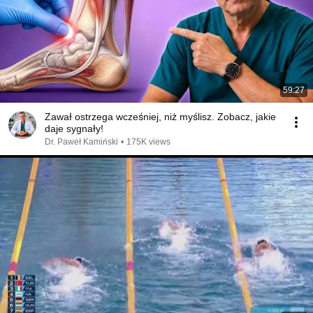
59:27
Zawał ostrzega wcześniej, niż myślisz. Zobacz, jakie
daje sygnały!
Dr. Paweł Kamiński
•
175K views