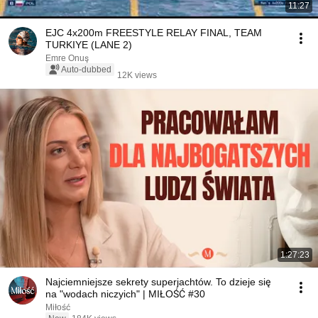
11:27
EJC 4x200m FREESTYLE RELAY FINAL, TEAM
TURKIYE (LANE 2)
Emre Onuş
Auto-dubbed
12K views
1:27:23
Najciemniejsze sekrety superjachtów. To dzieje się
na "wodach niczyich" | MIŁOŚĆ #30
Miłość