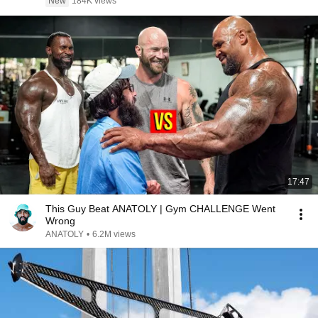
New
184K views
17:47
This Guy Beat ANATOLY | Gym CHALLENGE Went
Wrong
ANATOLY
•
6.2M views