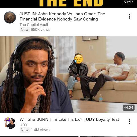
53:57
JUST IN: John Kennedy Vs Ilhan Omar: The
Financial Evidence Nobody Saw Coming
The Capitol Vault
New
650K views
44:24
Will She BURN Him Like His Ex? | UDY Loyalty Test
UDY
New
1.4M views