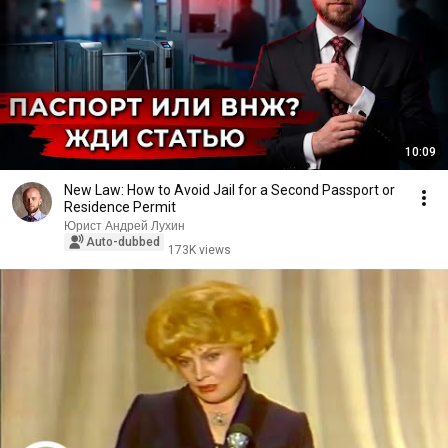
10:09
New Law: How to Avoid Jail for a Second Passport or
Residence Permit
Юрист Андрей Лухин
Auto-dubbed
173K views