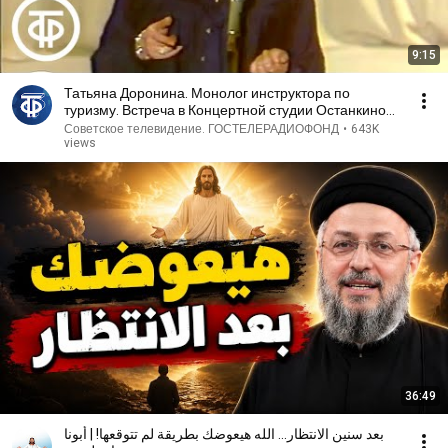
9:15
Татьяна Доронина. Монолог инструктора по
туризму. Встреча в Концертной студии Останкино
(1982)
Советское телевидение. ГОСТЕЛЕРАДИОФОНД
•
643K
views
36:49
بعد سنين الانتظار... الله هيعوضك بطريقة لم تتوقعها! | أبونا