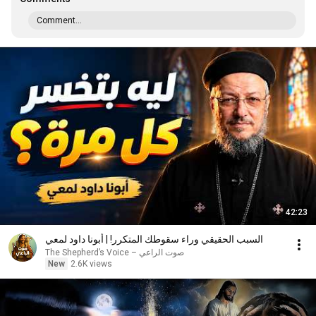
Comment...
42:23
السبب الحقيقي وراء سقوطك المتكرر! | أبونا داود لمعي
صوت الراعي – The Shepherd’s Voice
New
2.6K views