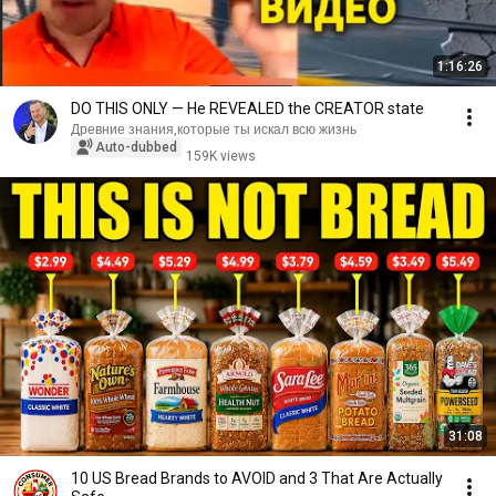
1:16:26
DO THIS ONLY — He REVEALED the CREATOR state
Древние знания,которые ты искал всю жизнь
Auto-dubbed
159K views
31:08
10 US Bread Brands to AVOID and 3 That Are Actually