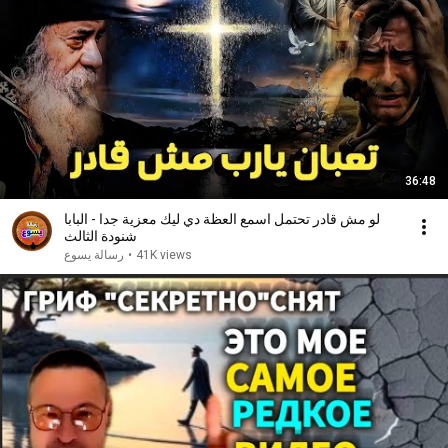
36:48
لو مش قادر تحتمل اسمع العظة دي ليك معزية جدا - البابا
شنودة الثالث
رسالة يسوع
•
41K views