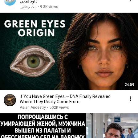
داود لمعي
انت رجائى
•
9.3K views
24:59
If You Have Green Eyes — DNA Finally Revealed
Where They Really Come From
Asian Ancestry
•
502K views