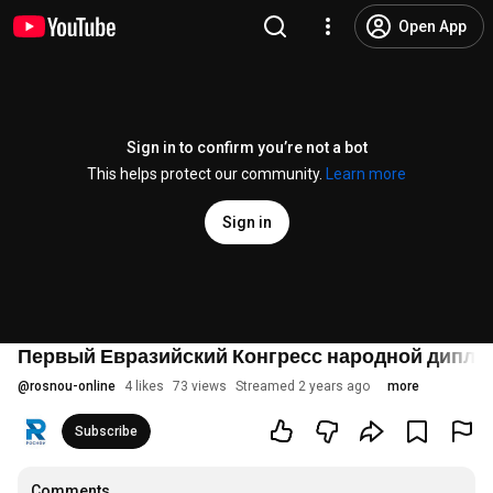
Open App
Sign in to confirm you’re not a bot
This helps protect our community.
Learn more
Sign in
Первый Евразийский Конгресс народной дипло
@
rosnou-online
4 likes
73 views
Streamed 2 years ago
more
Subscribe
Comments