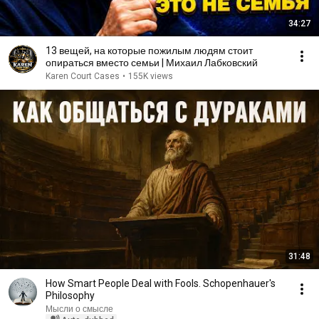
34:27
13 вещей, на которые пожилым людям стоит
опираться вместо семьи | Михаил Лабковский
Karen Court Cases
•
155K views
31:48
How Smart People Deal with Fools. Schopenhauer's
Philosophy
Мысли о смысле