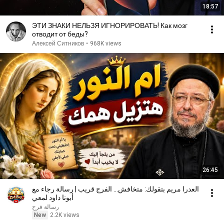
18:57
ЭТИ ЗНАКИ НЕЛЬЗЯ ИГНОРИРОВАТЬ! Как мозг
отводит от беды?
Алексей Ситников
•
968K views
26:45
العدرا مريم بتقولك: متخافش... الفرج قريب | رسالة رجاء مع
أبونا داود لمعي
رسالة فرح
New
2.2K views