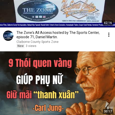
42:16
The Zone's All Access hosted by The Sports Center,
episode 71, Daniel Martin.
Claiborne County Sports Zone
New
3 views
30:17