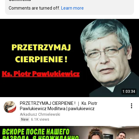
Comments are turned off. 
Learn more
1:03:34
PRZETRZYMAJ CIERPIENIE ! ｜ Ks. Piotr
Pawlukiewicz Modlitwa | pawlukiewicz
Arkadiusz Chmielewski
New
6.1K views