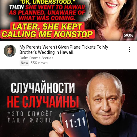
59:06
My Parents Weren't Given Plane Tickets To My
Brother's Wedding In Hawaii...
Calm Drama Stories
New
55K views