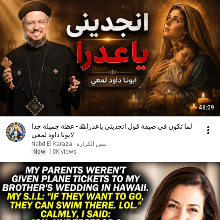
46:09
لما تكون في ضيقة قول انجديني ياعدرا🙏 - عظة جميلة جدا
لابونا داود لمعي
نبض الكرازة - Nabd El Karaza
New
10K views