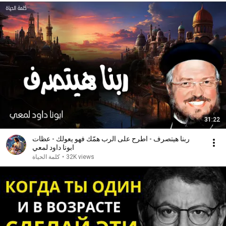
31:22
ربنا هيتصرف - اطرح على الرب همّك فهو يعولك - عظات
ابونا داود لمعي
كلمة الحياة
•
32K views