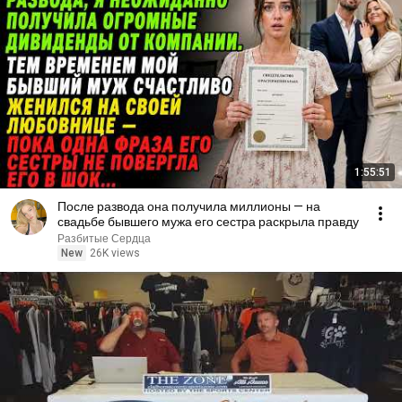
1:55:51
После развода она получила миллионы — на
свадьбе бывшего мужа его сестра раскрыла правду
Разбитые Сердца
New
26K views