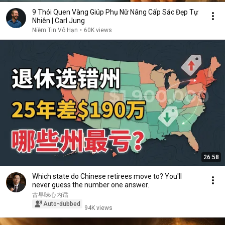
9 Thói Quen Vàng Giúp Phụ Nữ Nâng Cấp Sắc Đẹp Tự
Nhiên | Carl Jung
Niềm Tin Vô Hạn
•
60K views
26:58
Which state do Chinese retirees move to? You'll
never guess the number one answer.
古早味心内话
Auto-dubbed
94K views