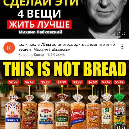
54:56
Если после 70 вы останетесь один, запомните эти 5
вещей | Михаил Лабковский
Kuldeeep Kumar
•
6.7K views
31:08