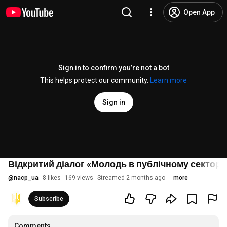
Open App
Sign in to confirm you’re not a bot
This helps protect our community.
Learn more
Sign in
Відкритий діалог «Молодь в публічному секторі
@
nacp_ua
8 likes
169 views
Streamed 2 months ago
more
Subscribe
Comments