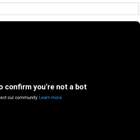
to confirm you’re not a bot
tect our community.
Learn more