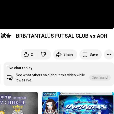
B/TANTALUS FUTSAL CLUB vs AOH
2
Share
Save
Live chat replay
See what others said about this video while
Open panel
it was live.