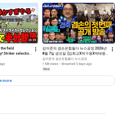
26:39
2:45:53
the field 
김어준의 겸손은힘들다 뉴스공장 2026년 
! Striker selection 
8월 7일 금요일  [김희교X박구용X박태웅X
Sp...
이진경, 홍사훈X주진우X정준희X이재석, 
김어준의 겸손은힘들다 뉴스공장
오밀희, 스포츠공장, 금요음악회(마지카밴
ago
1.5M views
•
Streamed 3 days ago
드)]
New
w more