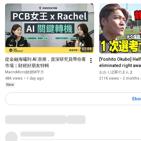
52:09
從金融海嘯到 AI 浪潮，資深研究員帶你看
[Yoshito Okubo] Half 
市場｜財經好朋友特輯
eliminated right away
tryouts with a trip to 
MacroMicro財經M平方
おおくぼ家のまんま
48K views
•
1 day ago
211K views
•
2 months 
New
Sho
Comments