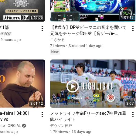
1:49:05
1:07:45
グ1部
【#弐寺】DP💙ビーマニの音楽を聞いて
元気をチャージ🥰✨💙【音ゲー/e-
動画配信
sports】beatmania IIDX INFINITAS LIVE 
9 hours ago
こさかる
#IIDX #2394
71 views
•
Streamed 1 day ago
New
3:01:42
3:07
feira | 04:00 | 
メットライフ生命Fリーグsec7神戸vs葛
 vivo
飾ハイライト
nte - OFICIAL
デウソン神戸
 weeks ago
1.7K views
•
13 days ago