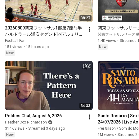
38:27
20260809関東フットサル1部第7節前半 
関東フットサルリー
バルドラール浦安セグンド🆚デルミリオ
関東フットサルリーグ 
ーレクラウド群馬
Football Fan
1.4K views
•
Streamed 1
151 views
•
15 hours ago
New
New
34:33
Politics Chat, August 6, 2026
Santo Rosário | Sexta-
24/07/2026 | Live Ao
Heather Cox Richardson
314K views
•
Streamed 3 days ago
Frei Gilson / Som do Mo
New
1M views
•
Streamed 2