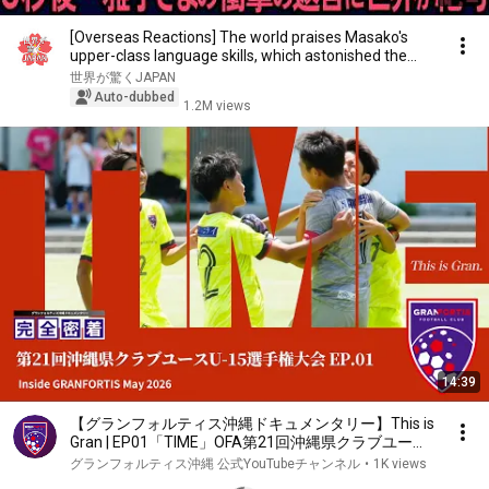
[Overseas Reactions] The world praises Masako's
upper-class language skills, which astonished the...
世界が驚くJAPAN
Auto-dubbed
1.2M views
14:39
【グランフォルティス沖縄ドキュメンタリー】This is
Gran | EP01「TIME」OFA第21回沖縄県クラブユース
U-15サッカー選手権大会― 準決勝、そして決勝へ ―
グランフォルティス沖縄 公式YouTubeチャンネル
•
1K views