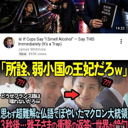
14:22
🚨 If Cops Say "I Smell Alcohol" — Say THIS
Immediately (It's a Trap)
James Whitmore
New
893K views
30:16