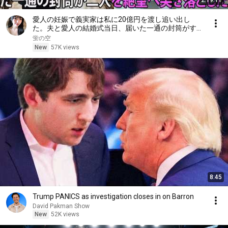
2:19:11
愛人の妊娠で義実家は私に20億円を渡し追い出し
た。夫と愛人の結婚式当日、届いた一通の封筒がすべ
てを終わらせた――| 感動する話 | スカッとする話
蛍の空
New
57K views
8:45
Trump PANICS as investigation closes in on Barron
David Pakman Show
New
52K views