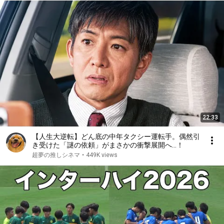
22:33
【人生大逆転】どん底の中年タクシー運転手。偶然引
き受けた「謎の依頼」がまさかの衝撃展開へ…！
超夢の推しシネマ
•
449K views