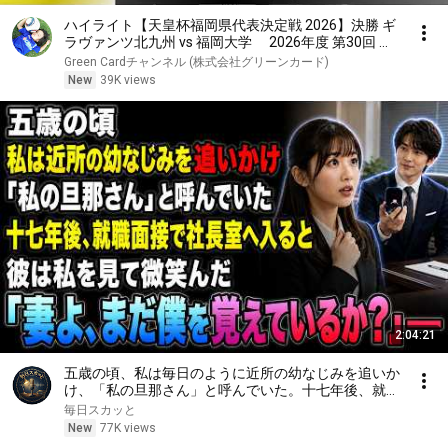
ハイライト【天皇杯福岡県代表決定戦 2026】決勝 ギ
ラヴァンツ北九州 vs 福岡大学 2026年度 第30回 福
岡県サッカー選手権大会
Green Cardチャンネル (株式会社グリーンカード)
New
39K views
2:04:21
五歳の頃、私は毎日のように近所の幼なじみを追いか
け、「私の旦那さん」と呼んでいた。十七年後、就職
面接で社長室へ入ると、彼は私を見て微笑んだ。「妻
毎日スカッと
よ、まだ僕を覚えているか？」――
New
77K views