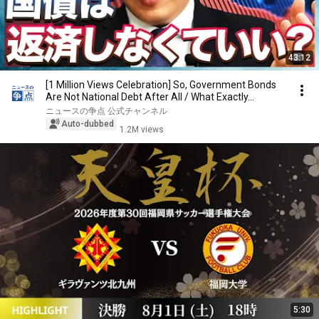
43:12
[1 Million Views Celebration] So, Government Bonds
Are Not National Debt After All / What Exactly...
ニュースの争点 公式チャンネル
Auto-dubbed
1.2M views
5:30