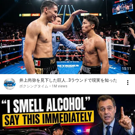
15:11
井上尚弥を見下した巨人…3ラウンドで現実を知った
ボクシングタイム
•
1M views