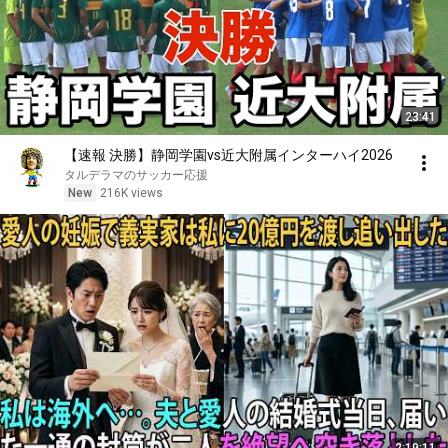
23:41
【速報 決勝】静岡学園vs近大附属インターハイ2026
タルデラマのサッカー応援
New
216K views