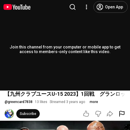
Open App
Join this channel from your computer or mobile app to get
access to members-only content like this video.
【九州クラブユースU-15 2023】1回戦 グランロッ
@
greencard7838
13 likes
Streamed 3 years ago
more
Subscribe