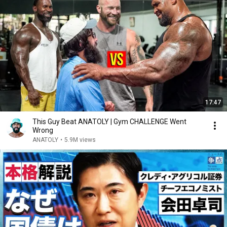
17:47
This Guy Beat ANATOLY | Gym CHALLENGE Went
Wrong
ANATOLY
•
5.9M views