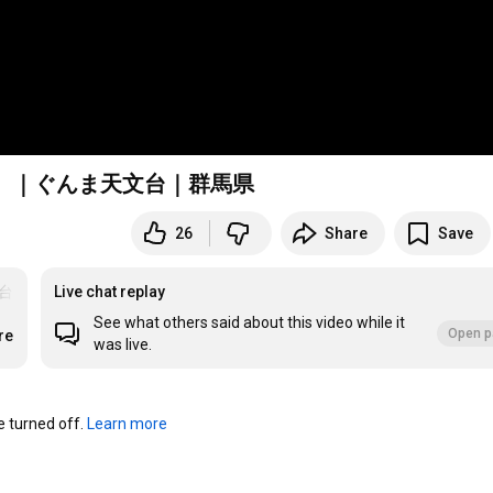
.24）｜ぐんま天文台｜群馬県
26
Share
Save
台
Live chat replay
See what others said about this video while it
Open p
re
was live.
turned off. 
Learn more