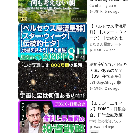
Nature Sounds for 
Comforting care
Stress Relief & 
781K
5mo ago
Sleep (4K)
8:00:00
【ペルセウス座流星
群】【スター・ウィ
ーク】【伝統的七
夕】【水星を見よ
とむさん星空ノート（ラジオパーソナリティが語る星座・神話・宇宙）
う】【月と金星】＝
3.5K
2w ago
2026年8月の星空め
18:44
ぐり〜Starry Sky 
結局宇宙には何個の
Tour 2026 Aug.
天体があるのか？
【JST 午後正午】
JST GogoShogo
590K
2mo ago
28:34
【エミン・ユルマ
ズ】FOMC・日銀会
合、日米金融政策の
行方は?ドル円170円
中村 仁の投資アカデミー / ブルーモ証券
の条件と金利上昇局
54K
1d ago
面の投資戦略