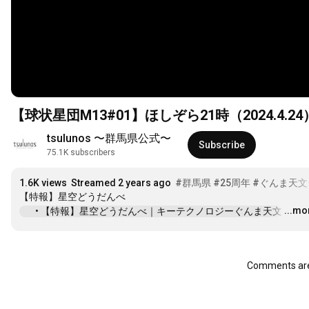
【球状星団M13#01】ほしぞら21時（2024.4
tsulunos 〜群馬県公式〜
Subscribe
75.1K subscribers
1.6K views
Streamed 2 years ago
#群馬県
#25周年
#ぐんま天文
...mo
 • 【特報】星空どうだんべ｜キーテクノロジーぐんま天文
…
Comments are 