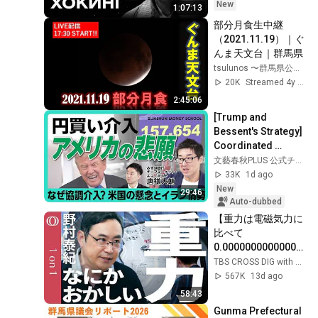
MINAEV
New
1:07:13
部分月食生中継
（2021.11.19）｜ぐ
んま天文台｜群馬県
tsulunos 〜群馬県公式〜
20K
Streamed 4y ago
2:45:06
[Trump and 
Bessent's Strategy] 
Coordinated 
Intervention 
文藝春秋PLUS 公式チャンネル
Leading to a 
33K
1d ago
Stronger Yen | Can 
New
29:46
the Weak ...
Auto-dubbed
【重力は電磁気力に
比べて
0.00000000000000
0000000000000000
TBS CROSS DIG with Bloomberg
0000000001も弱く
567K
13d ago
引力しかないうえ時
58:43
空自体の性質で
Gunma Prefectural 
「力」ではない】物