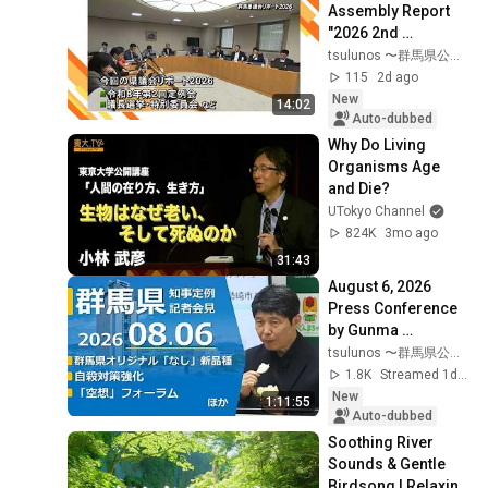
Assembly Report 
理学者・野村泰紀
"2026 2nd 
【1on1】
Broadcast" | 
tsulunos 〜群馬県公式〜
Gunma Prefectural 
115
2d ago
Assembly 
New
14:02
Secretariat |...
Auto-dubbed
Why Do Living 
Organisms Age 
and Die?
UTokyo Channel
824K
3mo ago
31:43
August 6, 2026 
Press Conference 
by Gunma 
Prefecture 
tsulunos 〜群馬県公式〜
Governor Ichita 
1.8K
Streamed 1d ago
Yamamoto
New
1:11:55
Auto-dubbed
Soothing River 
Sounds & Gentle 
Birdsong | Relaxing 