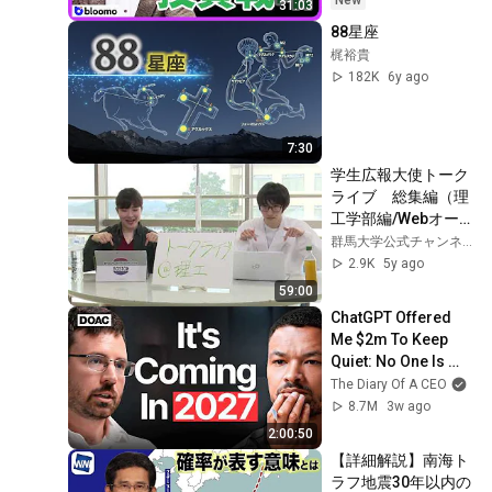
New
31:03
88星座
梶裕貴
182K
6y ago
7:30
学生広報大使トーク
ライブ　総集編（理
工学部編/Webオー
プンキャンパス
群馬大学公式チャンネル
2020）
2.9K
5y ago
59:00
ChatGPT Offered 
Me $2m To Keep 
Quiet: No One Is 
Ready For What's 
The Diary Of A CEO
Coming!
8.7M
3w ago
2:00:50
【詳細解説】南海ト
ラフ地震30年以内の