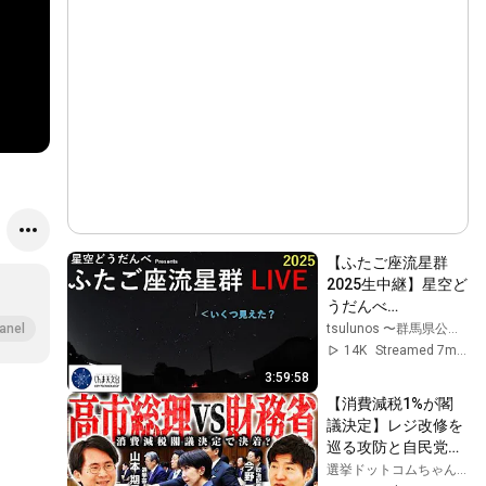
【ふたご座流星群
2025生中継】星空ど
うだんべ
（2025.12.13）｜キ
tsulunos 〜群馬県公式〜
anel
ーテクノロジーぐん
14K
Streamed 7mo ago
ま天文台｜群馬県
3:59:58
【消費減税1%が閣
議決定】レジ改修を
巡る攻防と自民党内
の激しい葛藤／中
選挙ドットコムちゃんねる