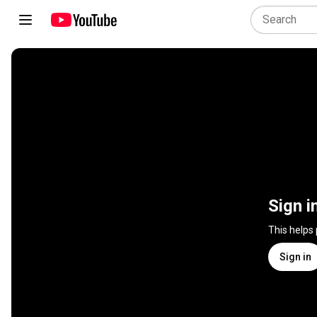
Sign i
This helps
Sign in