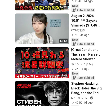
道・立憲・公明の3
204K
1d ago
党合流構想に浮上し
New
52:26
た「第4の選択肢」
Auto-dubbed
とは？【今野忍×山
August 2, 2026, 
本期日前】｜選挙ド
10:01 PM Sayaka 
ットコム
Shimada (STU48 
4th Generation 
CYTの世界
Research Student)
90
4d ago
New
58:54
Auto-dubbed
[Great Conditions 
This Year!] Perseid 
Meteor Shower 
[2026]
ホシゾラノサカイ
2K
1d ago
New
16:33
Auto-dubbed
Stephen Hawking: 
Black Holes, the Big 
Bang, and the End 
of the Universe / 
МИНАЕВ LIVE
Idol Stories / 
494K
1d ago