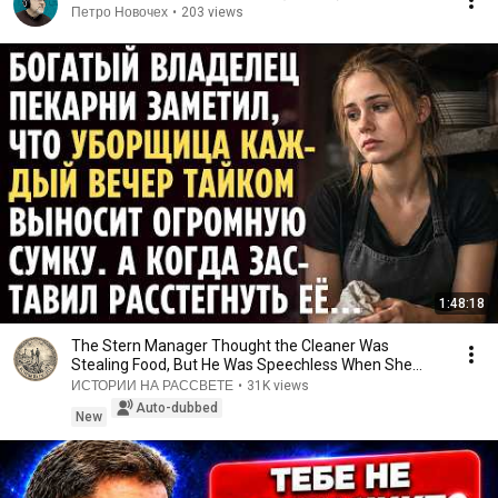
Петро Новочех
•
203 views
1:48:18
The Stern Manager Thought the Cleaner Was
Stealing Food, But He Was Speechless When She
Opened He...
ИСТОРИИ НА РАССВЕТЕ
•
31K views
Auto-dubbed
New