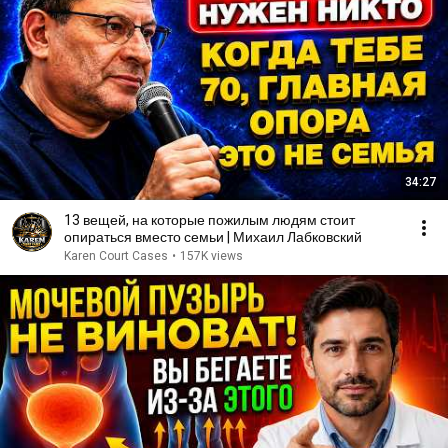
34:27
13 вещей, на которые пожилым людям стоит
опираться вместо семьи | Михаил Лабковский
Karen Court Cases
•
157K views