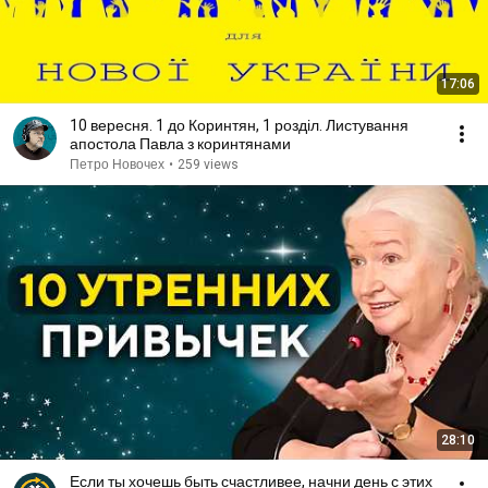
17:06
10 вересня. 1 до Коринтян, 1 розділ. Листування
апостола Павла з коринтянами
Петро Новочех
•
259 views
28:10
Если ты хочешь быть счастливее, начни день с этих