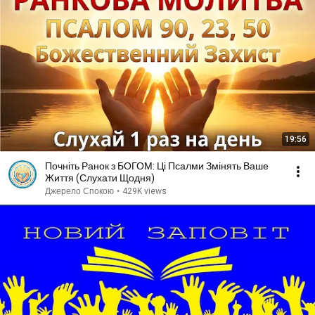
19:56
Почніть Ранок з БОГОМ: Ці Псалми Змінять Ваше
Життя (Слухати Щодня)
Джерело Спокою
•
429K views