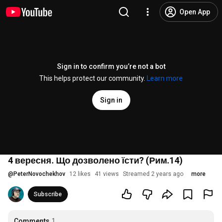
Open App
Sign in to confirm you’re not a bot
This helps protect our community.
Learn more
Sign in
4 вересня. Що дозволено їсти? (Рим.14)
@
PeterNovochekhov
12 likes
41 views
Streamed 2 years ago
more
Subscribe
Comments
1