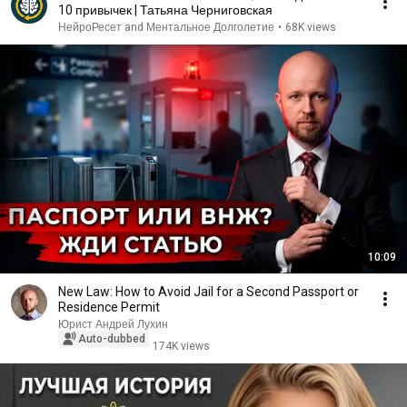
10 привычек | Татьяна Черниговская
НейроРесет and Ментальное Долголетие
•
68K views
10:09
New Law: How to Avoid Jail for a Second Passport or
Residence Permit
Юрист Андрей Лухин
Auto-dubbed
174K views