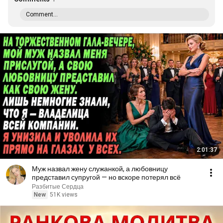
Comment...
2:01:37
Муж назвал жену служанкой, а любовницу
представил супругой — но вскоре потерял всё
Разбитые Сердца
New
51K views