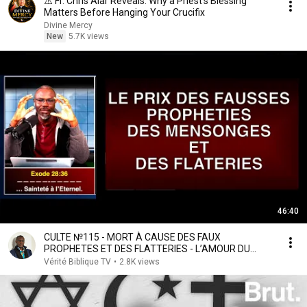
⚠️ Fr. Chris Alar Reveals: Why a Priest's Blessing
Matters Before Hanging Your Crucifix
Divine Mercy
New
5.7K views
46:40
CULTE №115 - MORT À CAUSE DES FAUX
PROPHETES ET DES FLATTERIES - L’AMOUR DU
MENSONGE
Vérité Biblique TV
•
2.8K views