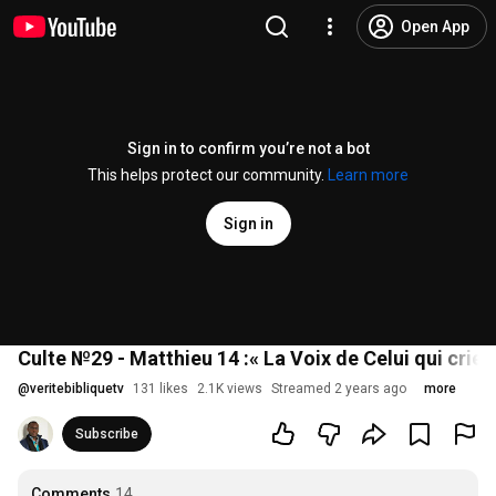
Open App
Sign in to confirm you’re not a bot
This helps protect our community.
Learn more
Sign in
Culte №29 - Matthieu 14 :« La Voix de Celui qui crie 
@
veritebibliquetv
131 likes
2.1K views
Streamed 2 years ago
more
Subscribe
Comments
14