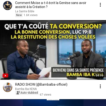
Comment Moïse a-t-il écrit la Genèse sans avoir
assisté à la Création ?
La Sainte Bible
New
1.6K views
54:16
RADIO SHOW (@BambaIba-officiel)
Bamba Iba KENA
Auto-dubbed
67 views