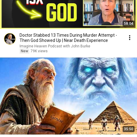
58:04
Doctor Stabbed 13 Times During Murder Attempt -
Then God Showed Up | Near Death Experience
Imagine Heaven Podcast with John Burke
New
79K views
35:50