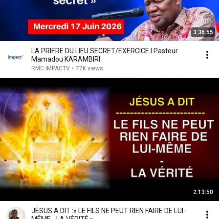
3:36:55
LA PRIERE DU LIEU SECRET/EXERCICE I Pasteur
Mamadou KARAMBIRI
RMC IMPACTV
•
77K views
2:13:50
JÉSUS A DIT :« LE FILS NE PEUT RIEN FAIRE DE LUI-