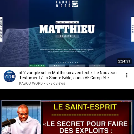
2:24:31
«L'évangile selon Matthieu» avec texte | Le Nouveau
Testament / La Sainte Bible, audio VF Complète
KABOD WORD
•
678K views