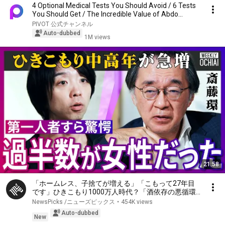
4 Optional Medical Tests You Should Avoid / 6 Tests
You Should Get / The Incredible Value of Abdo...
PIVOT 公式チャンネル
Auto-dubbed
1M views
21:58
「ホームレス、子捨てが増える」「こもって27年目
です」ひきこもり1000万人時代？「酒依存の悪循環
と同じ」第一人者、斎藤環が明かす実態…子ども、家
NewsPicks /ニューズピックス
•
454K views
族への対応、不登校の３大原因、孤独死の懸念【落合
Auto-dubbed
陽一】
New