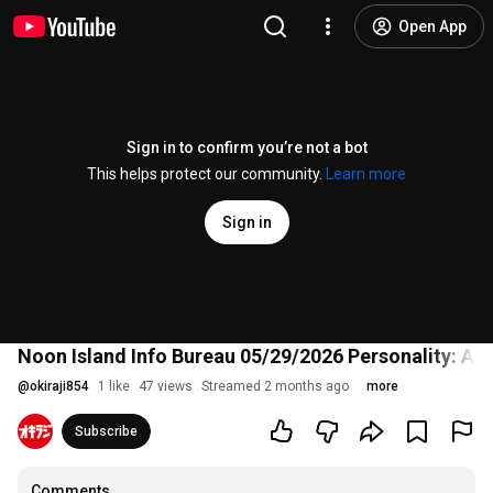
Open App
Sign in to confirm you’re not a bot
This helps protect our community.
Learn more
Sign in
Noon Island Info Bureau 05/29/2026 Personality: As
@
okiraji854
1 like
47 views
Streamed 2 months ago
more
Subscribe
Comments