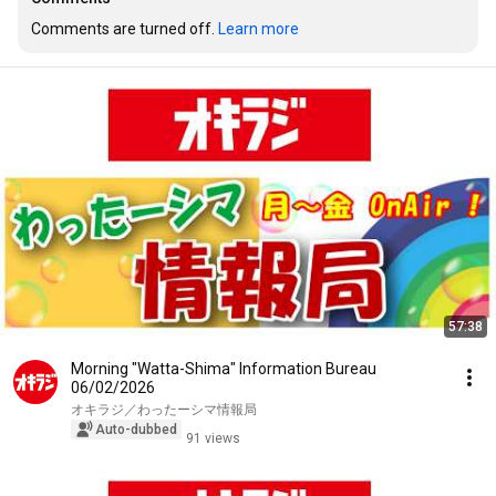
Comments are turned off. 
Learn more
57:38
Morning "Watta-Shima" Information Bureau
06/02/2026
オキラジ／わったーシマ情報局
Auto-dubbed
91 views