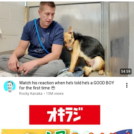
54:59
Watch his reaction when he’s told he’s a GOOD BOY
for the first time 🥹
Rocky Kanaka
•
10M views