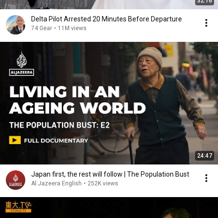
32:16
Delta Pilot Arrested 20 Minutes Before Departure
74 Gear
•
11M views
24:47
Japan first, the rest will follow | The Population Bust
Al Jazeera English
•
252K views