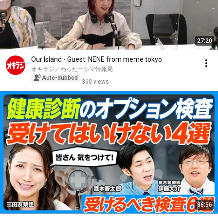
27:20
Our Island - Guest: NENE from meme tokyo
オキラジ／わったーシマ情報局
Auto-dubbed
360 views
36:56