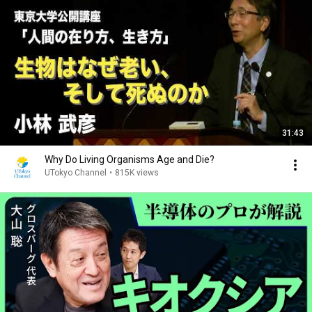
31:43
Why Do Living Organisms Age and Die?
UTokyo Channel
•
815K views