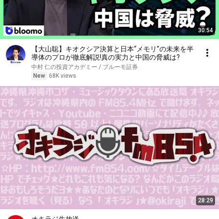
30:54
【大山聡】キオクシア決算と日本“メモリ”の未来を半
導体のプロが徹底解説!真の実力と中国の脅威は?
中村 仁の投資アカデミー / ブルーモ証券
New
68K views
28:29