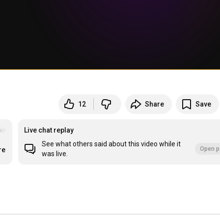
12
Share
Save
pinión
Live chat replay
See what others said about this video while it
Open p
re
was live.