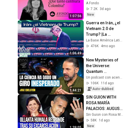
Colombia?
A Fondo
7.2K
3d ago
New
1:07:56
Guerra en Irán, ¿el 
Vietnam 2.0 de 
Trump? |La 
BaseLatam 1x153
La Base América Latina
476K
4mo ago
1:06:49
New Mysteries of 
the Universe: 
Quantum 
Mechanics and 
Un podcast con acento - Daniel Fopiani
Space Exploration 
106K
11d ago
— José Edelstein | 
Auto-dubbed
1:44:21
UPCA #99
SIN GUION WITH 
ROSA MARÍA 
PALACIOS: AUGUST 
5, 2026 PROGRAM
Sin Guion con Rosa María Palacios
58K
1d ago
New
1:39:05