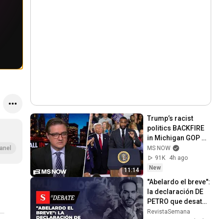
Trump’s racist 
politics BACKFIRE 
in Michigan GOP 
primary
MS NOW
anel
91K
4h ago
New
11:14
"Abelardo el breve": 
la declaración DE 
PETRO que desató 
polémica en 
RevistaSemana