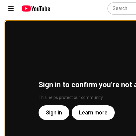
Sign in to confirm you’re not 
This helps protect our community
Sign in
Learn more