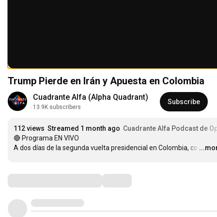
Trump Pierde en Irán y Apuesta en Colombia
Cuadrante Alfa (Alpha Quadrant)
Subscribe
13.9K subscribers
112 views
Streamed 1 month ago
Cuadrante Alfa Podcast de O
🔴 Programa EN VIVO

A dos días de la segunda vuelta presidencial en Colombia, co
…
...mo
Comments