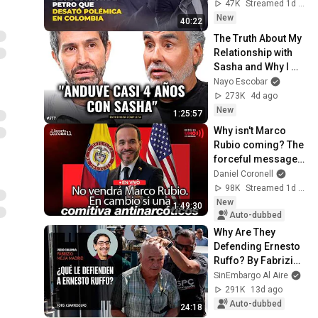
Colombia | El 
47K
Streamed 1d ago
Debate
New
40:22
The Truth About My 
Relationship with 
Sasha and Why I 
Left Timbiriche | 
Nayo Escobar
Benny Ibarra with 
273K
4d ago
Nayo Esc...
New
1:25:57
Why isn't Marco 
Rubio coming? The 
forceful message 
from the U.S. to 
Daniel Coronell
Abelardo de la 
98K
Streamed 1d ago
Espriella
New
1:49:30
Auto-dubbed
Why Are They 
Defending Ernesto 
Ruffo? By Fabrizio 
Mejía
SinEmbargo Al Aire
291K
13d ago
Auto-dubbed
24:18