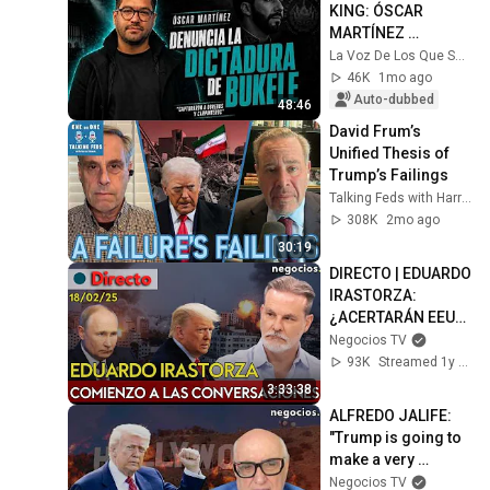
KING: ÓSCAR 
MARTÍNEZ 
EXPLAINS HOW A 
La Voz De Los Que Sobran
DICTATORSHIP IS 
46K
1mo ago
BUILT
Auto-dubbed
48:46
David Frum’s 
Unified Thesis of 
Trump’s Failings
Talking Feds with Harry Litman
308K
2mo ago
30:19
DIRECTO | EDUARDO 
IRASTORZA: 
¿ACERTARÁN EEUU 
Y RUSIA?, EL 
Negocios TV
ACERCAMIENTO DE 
93K
Streamed 1y ago
TRUMP Y TROPAS 
3:33:38
DE EUROPA
ALFREDO JALIFE: 
"Trump is going to 
make a very 
Hollywood-style 
Negocios TV