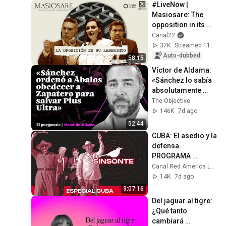
#LiveNow | 
Masiosare: The 
opposition in its 
labyrinth (August 
Canal22
27, 2025)
37K
Streamed 11mo ago
Auto-dubbed
58:15
Víctor de Aldama: 
«Sánchez lo sabía 
absolutamente 
TODO»
The Objective
146K
7d ago
52:44
CUBA: El asedio y la 
defensa. 
PROGRAMA 
ESPECIAL | 
Canal Red América Latina
Sinsonte 1x193
14K
7d ago
3:07:16
Del jaguar al tigre: 
¿Qué tanto 
cambiará 