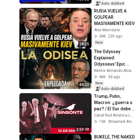
Auto-dubbed
RUSIA VUELVE A 
GOLPEAR 
MASIVAMENTE KIEV
Alex Mercouris
38K
22h ago
New
24:25
The Odyssey 
Explained: 
Odysseus' Epic 
Journey Home to 
Néstor Armando Alzate - Y lógico
Ithaca
46K
3d ago
New
44:22
Auto-dubbed
Trump, Putin, 
Macron: ¿guerra o 
paz? / El Sur debe 
prepararse ante 
Canal Red América Latina
invasiones: Lula | 
13K
Streamed 4mo ago
SINSONTE 1x107
3:59:38
BUKELE, THE NAKED 