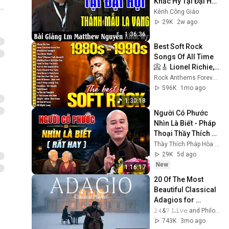
Khắc Hy Tại Đại Hội 
Thánh Mẫu La Vang 
Kênh Công Giáo
- Kênh Công Giáo
29K
2w ago
1:36:36
Best Soft Rock 
Songs Of All Time 
📀🎸 Lionel Richie, 
Rod Stewart, Elton 
Rock Anthems Forever Official
John, Phil Collins, 
596K
1mo ago
Chicago
1:30:18
Người Có Phước 
Nhìn Là Biết - Pháp 
Thoại Thầy Thích 
Pháp Hòa
Thầy Thích Pháp Hòa Canada
29K
5d ago
New
1:16:17
20 Of The Most 
Beautiful Classical 
Adagios for 
Relaxation and 
𝟸𝟺&𝟽 𝙻𝚒𝚟𝚎 and Philosophical Instrumentals
Peace in 
743K
3mo ago