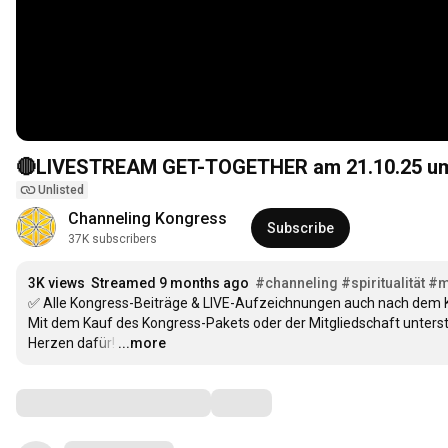
🔴LIVESTREAM GET-TOGETHER am 21.10.25 
Unlisted
Channeling Kongress
Subscribe
37K subscribers
3K views
Streamed 9 months ago
#channeling
#spiritualität
#m
✅ Alle Kongress-Beiträge & LIVE-Aufzeichnungen auch nach dem K
Mit dem Kauf des Kongress-Pakets oder der Mitgliedschaft unterst
Herzen dafür!
…
...more
Comments