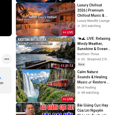
Luxury Chillout 
2026 | Premium 
Chillout Music & 
High-End Lifestyle 
Luxury Mavelle Lounge
Soundtrack for 
263 watching
2026
LIVE
🌤️🌊  LIVE: Relaxing 
Windy Weather, 
Sunshine & Ocean 
Waves | Kasitsna 
Northern Thrive
Bay, AK 🌦️
65
Streamed 21h ago
New
11:21:12
Calm Nature 
Sounds & Healing 
..
Music 🌿 Restore 
on 
Balance, Stress 
Mind Healing
Relief & Sleep
68 watching
LIVE
Bài Giảng Cực Hay 
Của Lm Nguyễn 