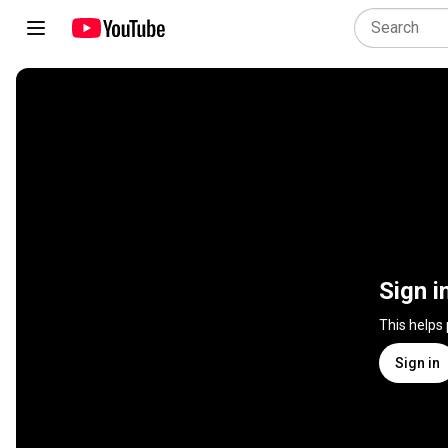
Sign i
This helps
Sign in