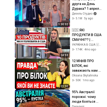
друга на День 
Дурака? 1 апреля 
или тест на 
Дизель Студио
психику? | Реакция 
5.1M
5y ago
людей и приколы 
1:30:32
2021
🇺🇸 ЯКІ 
ПРОДУКТИ В США 
СМАЧНІ?? | 
Українці в США
УКРАЇНКА В США 🇺🇦
174K
4mo ago
24:53
12 МІФІВ ПРО 
БІЛОК, які 
заважають нам 
бути здоровими і 
Oksana Skytalinska
сильними
50K
1mo ago
21:10
95% Австралії 
порожні: чому 
люди бояться 
жити в центрі 
Паралелі