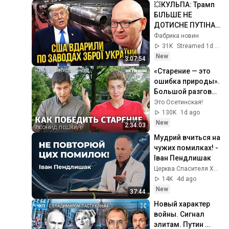
💥КУЛЬПА: Трамп 
БІЛЬШЕ НЕ 
ДОТИСНЕ ПУТІНА! 
Україна 
Фабрика новин
ПЕРЕХОПИЛА 
31K
Streamed 1d ago
ПЕРЕВАГУ. 
New
3:07:54
Лукашенко 
«Старение — это 
ЗІРВАВСЯ
ошибка природы». 
Большой разговор 
с ученым из 
Это Осетинская!
Гарварда
130K
1d ago
New
2:34:03
Мудрий вчиться на 
чужих помилках! - 
Іван Пендлишак
Церква Спасителя Христа м.Тернопіль
14K
4d ago
New
37:44
Новый характер 
войны. Сигнал 
элитам. Путин 