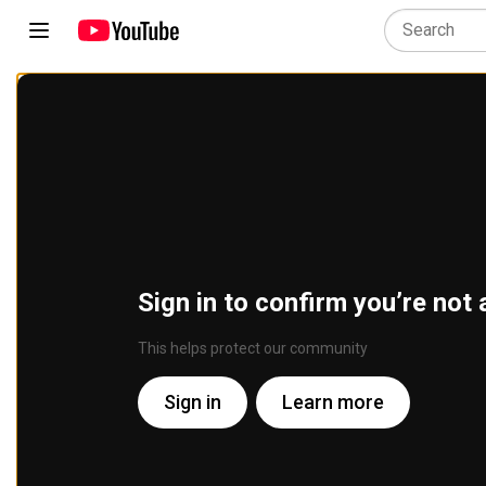
Sign in to confirm you’re not 
This helps protect our community
Sign in
Learn more