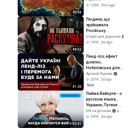
континенту?
106K
2mo ago
30:54
Людина, що 
зруйнувала 
Російську 
Імперію: Хто такий 
Історія для дорослих
Распутін?
187K
2w ago
48:52
Ленд-ліз, ефект 
доміно, 
Нобелівська для 
Трампа, світ після 
Арсеній Яценюк
путіна, - #Яценюк 
207K
2d ago
для 
New
41:26
@LauraLoomered
Лайма Вайкуле - о 
русском языке, 
Украине, Путине и 
антидепрессантах 
DW на русском
and Laima Rendezvous Jūrmala
| #ArturOnTour
347K
2w ago
1:23:41