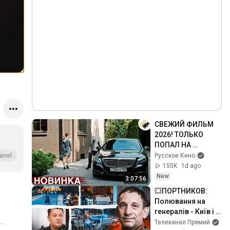
СВЕЖИЙ ФИЛЬМ 
2026! ТОЛЬКО 
ПОПАЛ НА 
ЭКРАНЫ! НА 
Русское Кино
anel
РЕАЛЬНЫХ 
155K
1d ago
СОБЫТИЯХ! "С 
New
3:07:56
ЧИСТОГО ЛИСТА" 
💥ПОРТНИКОВ: 
ВСЕ СЕРИИ 
Полювання на 
ПОДРЯД
генералів - Київ і 
Москва НЕ 
Телеканал Прямий