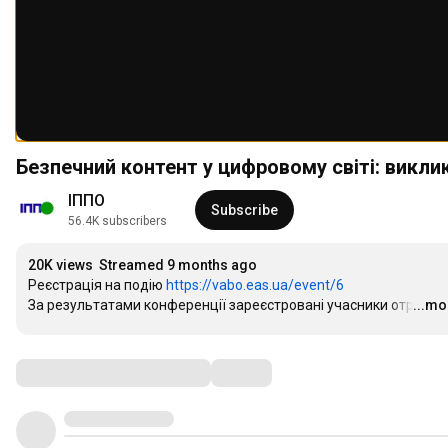
Безпечний контент у цифровому світі: викли
ІППО
Subscribe
56.4K subscribers
20K views
Streamed 9 months ago
Реєстрація на подію 
https://vabo.eas.ua/event/6
За результатами конференції зареєстровані учасники отри
...mo
…
Comments