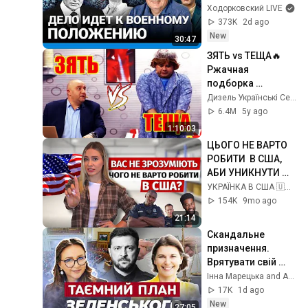
ведет страну к 
Ходорковский LIVE
военному 
373K
2d ago
положению | 
New
30:47
Пастухов, 
ЗЯТЬ vs ТЕЩА🔥 
Еловский
Ржачная 
подборка 
приколов от 
Дизель Українські Серіали
Дизель шоу 2021! 
6.4M
5y ago
Тест на психику и  
1:10:03
свежие приколы 
ЦЬОГО НЕ ВАРТО 
2021
РОБИТИ  В США, 
АБИ УНИКНУТИ 
ПРОБЛЕМ | 
УКРАЇНКА В США 🇺🇦
Українці в США 
154K
9mo ago
🇺🇸
21:14
Скандальне 
призначення. 
Врятувати свій 
клан: Зеленський 
Інна Марецька and Anti-Corruption Action Center (AntAC)
готує втечу за 
17K
1d ago
кордон?
New
27:05