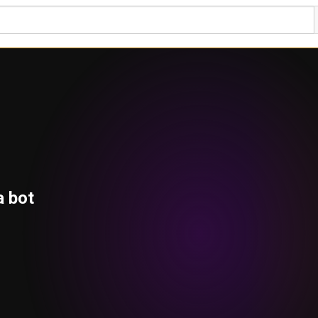
a bot