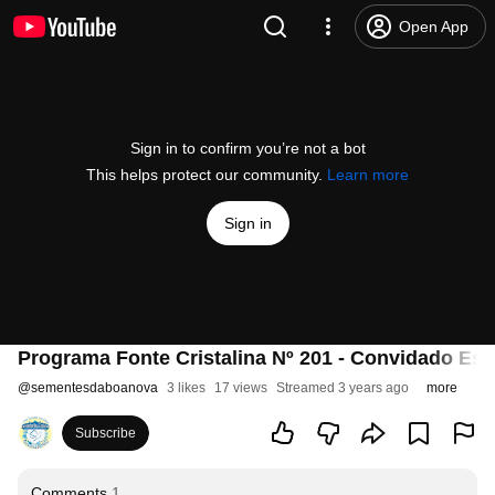
Open App
Sign in to confirm you’re not a bot
This helps protect our community.
Learn more
Sign in
Programa Fonte Cristalina Nº 201 - Convidado Esp
@
sementesdaboanova
3 likes
17 views
Streamed 3 years ago
more
Subscribe
Comments
1