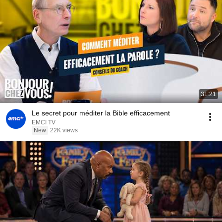
31:21
Le secret pour méditer la Bible efficacement
EMCI TV
New
22K views