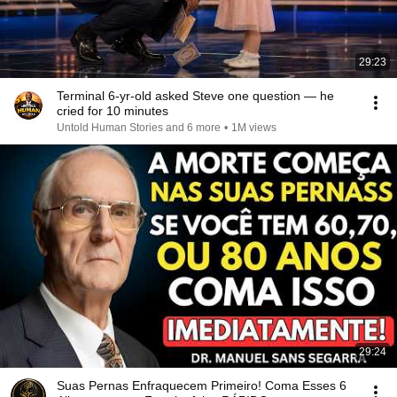
29:23
Terminal 6-yr-old asked Steve one question — he
cried for 10 minutes
Untold Human Stories and 6 more
•
1M views
29:24
Suas Pernas Enfraquecem Primeiro! Coma Esses 6