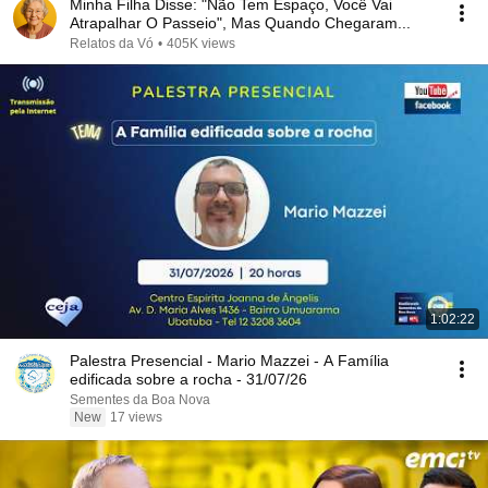
Minha Filha Disse: "Não Tem Espaço, Você Vai
Atrapalhar O Passeio", Mas Quando Chegaram...
Relatos da Vó
•
405K views
1:02:22
Palestra Presencial - Mario Mazzei - A Família
edificada sobre a rocha - 31/07/26
Sementes da Boa Nova
New
17 views