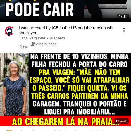
47:19
I was arrested by ICE in the US and the reason will
shock you
Canal Perguntas
•
39K views
Auto-dubbed
New
1:04:40