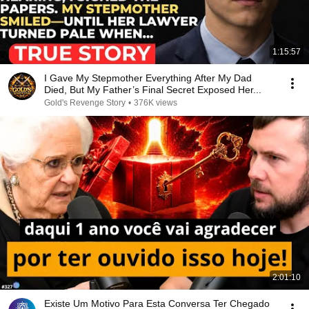
1:15:57
I Gave My Stepmother Everything After My Dad
Died, But My Father’s Final Secret Exposed Her...
Gold's Revenge Story
•
376K views
2:01:10
Existe Um Motivo Para Esta Conversa Ter Chegado