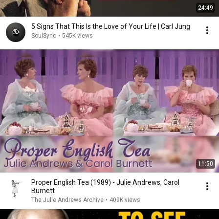
24:49
5 Signs That This Is the Love of Your Life | Carl Jung
SoulSync
•
545K views
11:50
Proper English Tea (1989) - Julie Andrews, Carol
Burnett
The Julie Andrews Archive
•
409K views