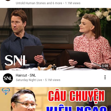
Untold Human Stories and 6 more
•
1.1M views
5:08
Haircut - SNL
Saturday Night Live
•
5.1M views