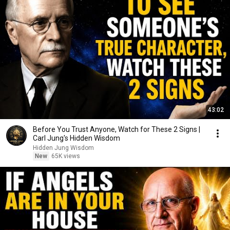
43:02
Before You Trust Anyone, Watch for These 2 Signs |
Carl Jung's Hidden Wisdom
Hidden Jung Wisdom
New
65K views