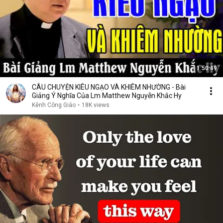
1:50:49
CÂU CHUYỆN KIÊU NGẠO VÀ KHIÊM NHƯỜNG - Bài
Giảng Ý Nghĩa Của Lm Matthew Nguyễn Khắc Hy
Kênh Công Giáo
•
18K views