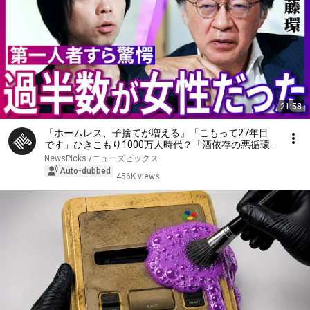
21:58
「ホームレス、子捨てが増える」「こもって27年目
です」ひきこもり1000万人時代？「酒依存の悪循環
と同じ」第一人者、斎藤環が明かす実態…子ども、家
NewsPicks /ニューズピックス
族への対応、不登校の３大原因、孤独死の懸念【落合
Auto-dubbed
456K views
陽一】