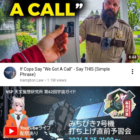
8:44
If Cops Say "We Got A Call" - Say THIS (Simple
Phrase)
Hampton Law
•
1.1M views