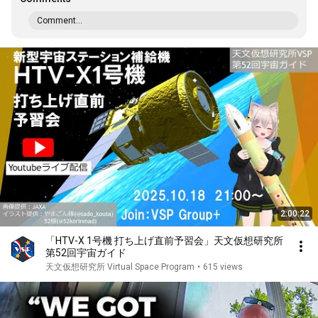
Comment...
2:00:22
「HTV-X 1号機 打ち上げ直前予習会」天文仮想研究所
第52回宇宙ガイド
天文仮想研究所 Virtual Space Program
•
615 views