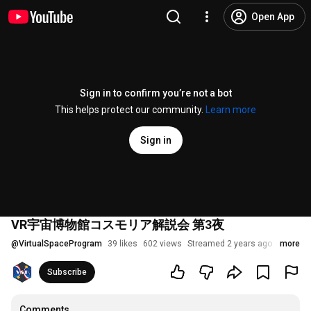
Open App
Sign in to confirm you’re not a bot
This helps protect our community.
Learn more
Sign in
VR宇宙博物館コスモリア解説会 第3夜
@
VirtualSpaceProgram
39 likes
602 views
Streamed 2 years ago
more
Subscribe
Comments