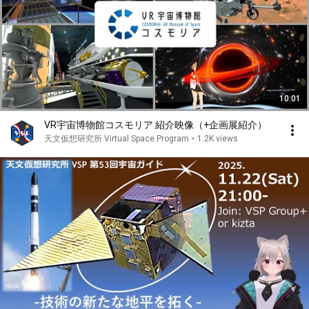
10:01
VR宇宙博物館コスモリア 紹介映像（+企画展紹介）
天文仮想研究所 Virtual Space Program
•
1.2K views