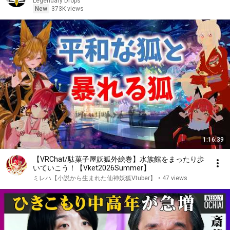
Legendary Drops
New
373K views
1:16:39
【VRChat/駄菓子屋妖狐外絵巻】水族館をまったり歩
いていこう！【Vket2026Summer】
ミレハ【小説から生まれた仙神妖狐Vtuber】
•
47 views