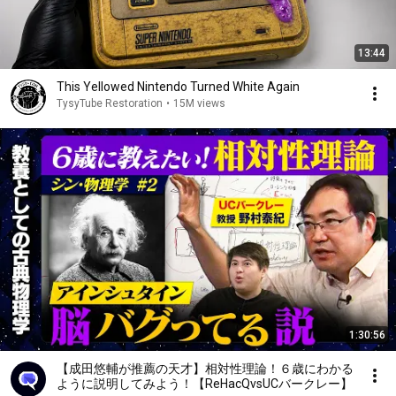
13:44
This Yellowed Nintendo Turned White Again
TysyTube Restoration
•
15M views
1:30:56
【成田悠輔が推薦の天才】相対性理論！６歳にわかる
ように説明してみよう！【ReHacQvsUCバークレー】