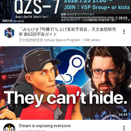
1:28:03
「みちびき7号機 打ち上げ直前予習会」天文仮想研究
所 第62回宇宙ガイド
天文仮想研究所 Virtual Space Program
•
548 views
24:49
Steam is exposing everyone