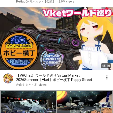
ReHacQ−リハック−【公式】
•
2.9M views
45:10
【VRChat】ワールド巡り Virtual Market
2026Summer【Vket】ポピー横丁 Poppy Street
［Pale Dawn］
赤山やまと
•
21 views