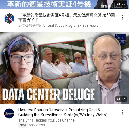
1:41:22
「革新的衛星技術実証4号機」天文仮想研究所 第53回
宇宙ガイド
天文仮想研究所 Virtual Space Program
•
398 views
41:35
How the Epstein Network is Privatizing Govt &
Building the Surveillance State(w/Whitney Webb)
|TCHR
The Chris Hedges YouTube Channel
New
68K views