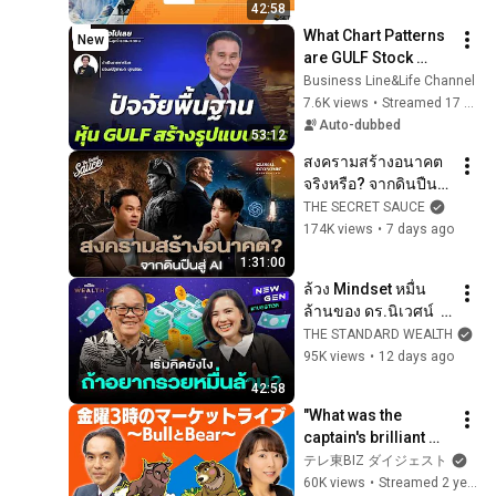
42:58
What Chart Patterns 
New
are GULF Stock 
Fundamentals 
Business Line&Life Channel
Creating? | Totally 
7.6K views
•
Streamed 17 hours ago
Captivating.. Khun 
Auto-dubbed
53:12
Nipon Suwa...
สงครามสร้างอนาคต
จริงหรือ? จากดินปืนสู่ 
AI | Global 
THE SECRET SAUCE
Economic 
174K views
•
7 days ago
Background EP.60
1:31:00
ล้วง Mindset หมื่น
ล้านของ ดร.นิเวศน์  
กับ 3 สิ่งที่นำไปสู่ความ
THE STANDARD WEALTH
สุข! l New Gen 
95K views
•
12 days ago
Investor EP.113
42:58
"What was the 
captain's brilliant 
prediction?" [Friday 
テレ東BIZ ダイジェスト
3pm Market Live 
60K views
•
Streamed 2 years ago