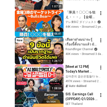
Matters EP.329
1:07:31
「隊員！〇〇〇を狙
え・・・」﻿【金曜３
時のマーケットライ
テレ東BIZ ダイジェスト
ブ～BullとBear～】
44K views
•
Streamed 2 years ago
（2023年11月24日）
46:41
เสียดาย! ผมน่าจะรู้
New
เรื่องนี้ตั้งนานแล้ว มัน
ดีมากๆๆ / HND! นิ้ว
Roundfinger Channel
กลม
40K views
•
Streamed 3 days ago
1:26:17
[Meet at 12 PM] 
Today's Market 
Starts with a 
김어준의 겸손은힘들다 뉴스공장
Recovery to 7,000 
497K views
•
Streamed 2 weeks ago
Points! Are the 
Auto-dubbed
1:08:04
Foreign Investors ...
SIS: Earnings Call 
(OPPDAY) Q1/2026 
บมจ. เอสไอเอส ดิสทริ
SET Thailand