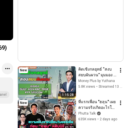
69)
คิดเชิงกลยุทธ์ “สงบ
New
สยบผันผวน” มุมมอง 
GULF ADVANC TRUE 
Money Plus by Yuthana
PTT STECON ? คุณ
5.8K views
•
Streamed 13 hours ago
อาทิตย์ (06/08/69) 
anel
1:15:28
15.15 น.
ที่แรกเพื่อน "ฮลุน" เผย
New
ความจริงเกิดอะไรใน
จอร์เจีย "หมอแทน" 
Phutta Talk
ช่วยนาชาตาลาสาน
635K views
•
2 days ago
ฝันl ปรากฏว่า l 5 ส.ค. 
41:32