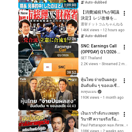
~Bull and Bear~] 
Auto-dubbed
1:00:00
(November...
【消費減税1%が閣議
New
決定】レジ改修を巡
る攻防と自民党内の
選挙ドットコムちゃんねる
激しい葛藤／中道・
146K views
•
12 hours ago
立憲・公明の3党合流
Auto-dubbed
52:26
構想に浮上した「第4
SNC: Earnings Call 
の選択肢」とは？
(OPPDAY) Q1/2026 
【今野忍×山本期日
บมจ. เอส เอ็น ซี ฟอร์
SET Thailand
前】｜選挙ドットコ
เมอร์
2.2K views
•
Streamed 2 months ago
ム
38:52
หุ้นไทย จ่ายปันผลสูง 
อันดับต้น ๆ ของเอเชีย 
| Talk ลงทุนแมน
ลงทุนแมน
193K views
•
1 month ago
44:43
เงินเรากำลังระเหยทุก
วินาที! ความจริงเรื่อง
เงินเฟ้อ ที่คนไทยยัง
Paul Pattarapon พอล ภัทรพล
ไม่รู้ตัว | Money 
108K views
•
2 weeks ago