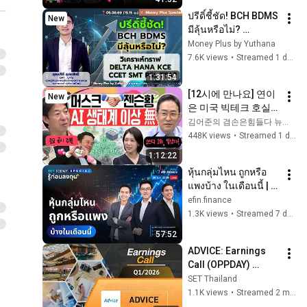
69
ปรีดิ์ชี้ชัด! BCH BDMS 
New
มีลุ้นหรือไม่? 
วิเคราะห์กราฟ DELTA 
Money Plus by Yuthana
HANA KCE CCET 
7.6K views
•
Streamed 1 day ago
SMT PSL TTA ? คุณ
1:31:54
ปรีดิ์
[12시에 만나요] 연이
New
은 미국 빅테크 호실
적에 오늘은 코스피 
김어준의 겸손은힘들다 뉴스공장
매수 사이드카! 코스
448K views
•
Streamed 1 day ago
닥 800 안착 가능할
1:12:22
까?ㅣ2026년 8월 5일 
หุ้นกลุ่มไหน ถูกหรือ
수요일
แพงบ้าง ในเดือนนี้ | 
SET Today Special รู้
efin.finance
ก่อนลงทุน 
1.3K views
•
Streamed 7 days ago
30/07/2569
57:52
ADVICE: Earnings 
Call (OPPDAY) 
Q1/2026 บมจ. แอด
SET Thailand
ไวซ์ ไอที อินฟินิท
1.1K views
•
Streamed 2 months ago