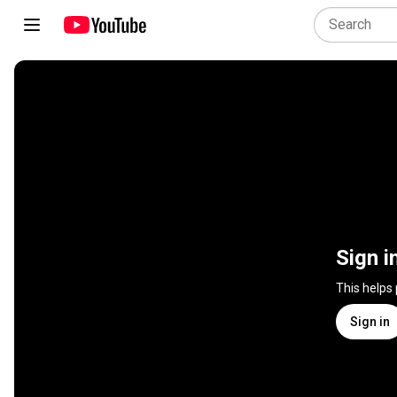
Sign i
This helps
Sign in