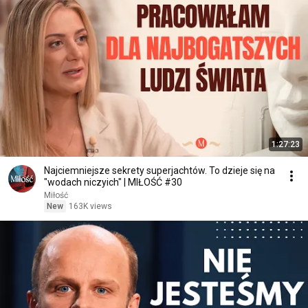
1:27:23
Najciemniejsze sekrety superjachtów. To dzieje się na
"wodach niczyich" | MIŁOŚĆ #30
Miłość
New
163K views