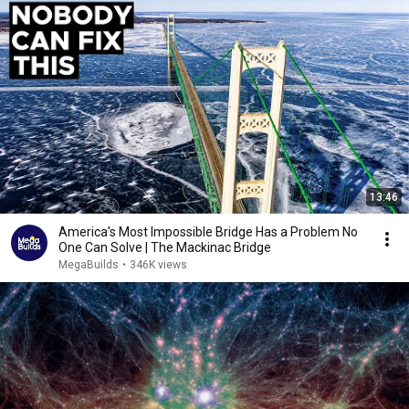
13:46
America's Most Impossible Bridge Has a Problem No
One Can Solve | The Mackinac Bridge
MegaBuilds
•
346K views