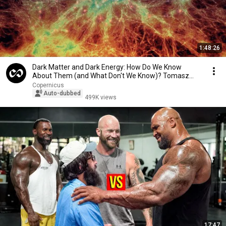
1:48:26
Dark Matter and Dark Energy: How Do We Know
About Them (and What Don't We Know)? Tomasz
Miller
Copernicus
Auto-dubbed
499K views
17:47