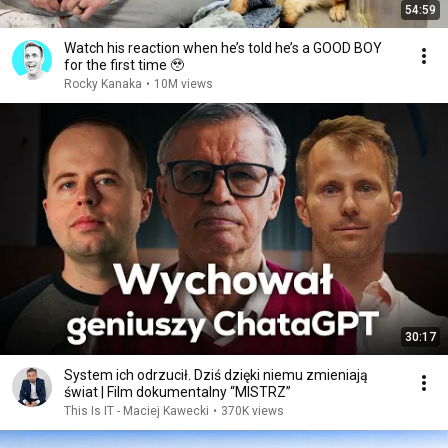
54:59
Watch his reaction when he’s told he’s a GOOD BOY
for the first time 🥹
Rocky Kanaka
•
10M views
30:17
System ich odrzucił. Dziś dzięki niemu zmieniają
świat | Film dokumentalny “MISTRZ”
This Is IT - Maciej Kawecki
•
370K views