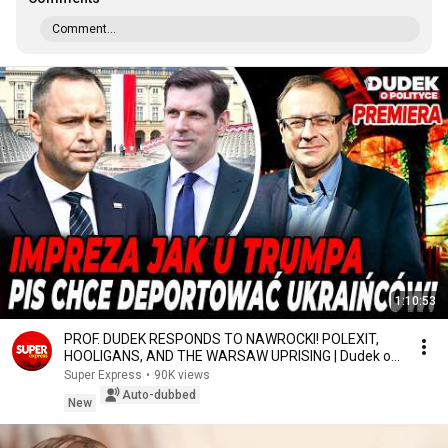
Comment...
1:10:53
PROF. DUDEK RESPONDS TO NAWROCKI! POLEXIT,
HOOLIGANS, AND THE WARSAW UPRISING | Dudek on
Politics
Super Express
•
90K views
Auto-dubbed
New