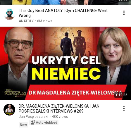
This Guy Beat ANATOLY | Gym CHALLENGE Went
Wrong
ANATOLY
•
6M views
1:19:36
DR. MAGDALENA ZIĘTEK-WIELOMSKA | JAN
POSPIESZALSKI INTERVIEWS #269
Jan Pospieszalski
•
48K views
Auto-dubbed
New