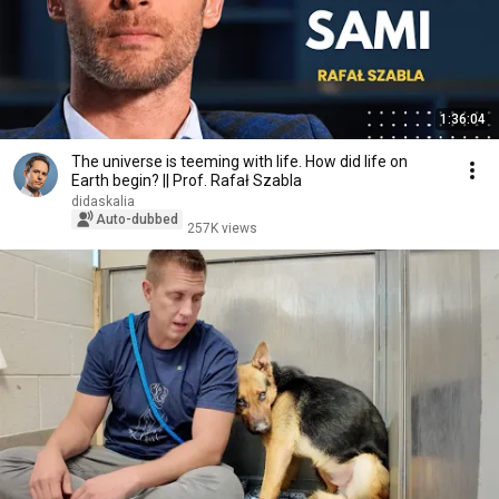
1:36:04
The universe is teeming with life. How did life on
Earth begin? || Prof. Rafał Szabla
didaskalia
Auto-dubbed
257K views