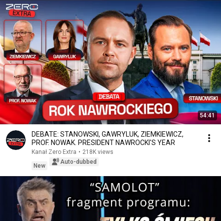
54:41
DEBATE: STANOWSKI, GAWRYLUK, ZIEMKIEWICZ,
PROF. NOWAK. PRESIDENT NAWROCKI'S YEAR
Kanał Zero Extra
•
218K views
Auto-dubbed
New