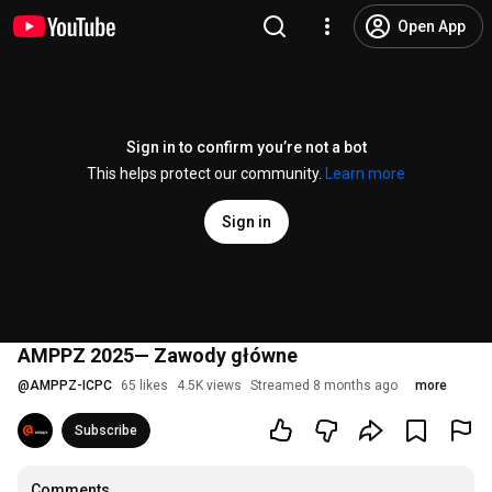
Open App
Sign in to confirm you’re not a bot
This helps protect our community.
Learn more
Sign in
AMPPZ 2025— Zawody główne
@
AMPPZ-ICPC
65 likes
4.5K views
Streamed 8 months ago
more
Subscribe
Comments