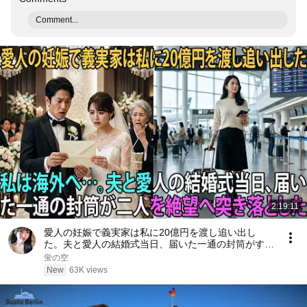
Comment...
2:19:11
愛人の妊娠で義実家は私に20億円を渡し追い出し
た。夫と愛人の結婚式当日、届いた一通の封筒がすべ
てを終わらせた――| 感動する話 | スカッとする話
蛍の空
New
63K views