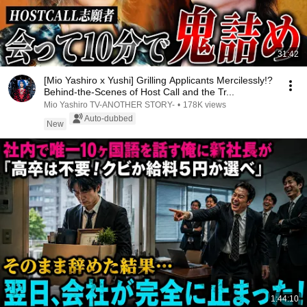
31:42
[Mio Yashiro x Yushi] Grilling Applicants Mercilessly!?
Behind-the-Scenes of Host Call and the Tr...
Mio Yashiro TV-ANOTHER STORY-
•
178K views
Auto-dubbed
New
1:44:10