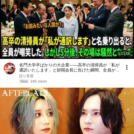
1:53:00
名門大学卒ばかりの大企業――高卒の清掃員が「私が
通訳いたします」と財閥会長に告げた瞬間、全員が嘲
笑した。しかし5分後、その場は静まり返った。#動
語り茶屋
エピソード#老後の物語 #家族の物語
New
34K views