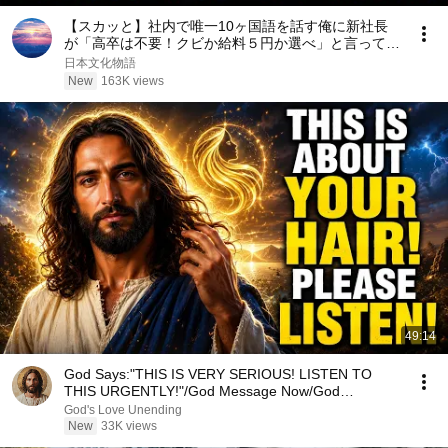
【スカッと】社内で唯一10ヶ国語を話す俺に新社長
が「高卒は不要！クビか給料５円か選べ」と言ってき
た。そのまま辞めた結果
日本文化物語
New
163K views
49:14
God Says:"THIS IS VERY SERIOUS! LISTEN TO
THIS URGENTLY!"/God Message Now/God
Message
God's Love Unending
New
33K views