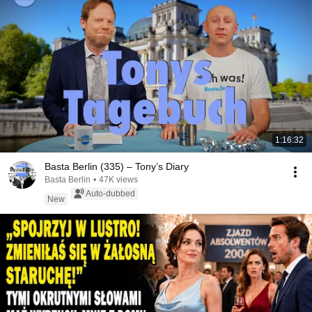
1:16:32
Basta Berlin (335) – Tony’s Diary
Basta Berlin
•
47K views
Auto-dubbed
New