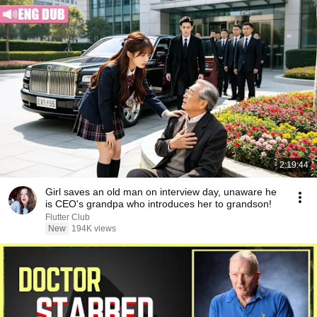
2:19:44
Girl saves an old man on interview day, unaware he
is CEO's grandpa who introduces her to grandson!
Flutter Club
New
194K views