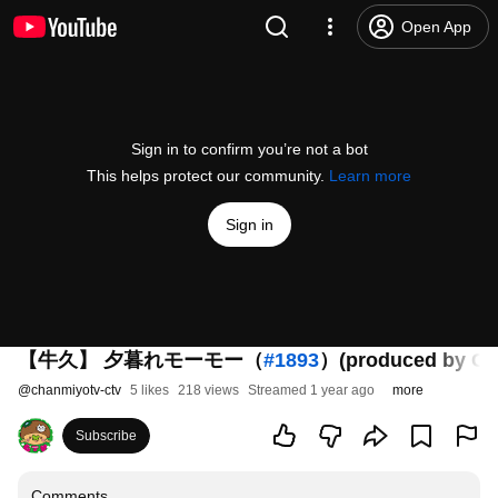
Open App
Sign in to confirm you’re not a bot
This helps protect our community.
Learn more
Sign in
【牛久】 夕暮れモーモー（
#1893
）(produced by CT
@
chanmiyotv-ctv
5 likes
218 views
Streamed 1 year ago
more
Subscribe
Comments