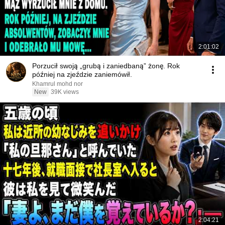
2:01:02
Porzucił swoją „grubą i zaniedbaną” żonę. Rok
później na zjeździe zaniemówił.
Khamrul mohd nor
New
39K views
2:04:21