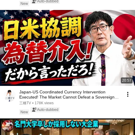
Auto-dubbed
New
20:57
Japan-US Coordinated Currency Intervention
Executed! The Market Cannot Defeat a Sovereign
Currenc...
三橋TV
•
178K views
Auto-dubbed
New