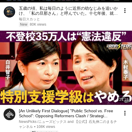
五歳の頃、私は毎日のように近所の幼なじみを追いか
け、「私の旦那さん」と呼んでいた。十七年後、就職
面接で社長室へ入ると、彼は私を見て微笑んだ。「妻
毎日スカッと
よ、まだ僕を覚えているか？」――
New
80K views
21:18
[An Unlikely First Dialogue] "Public School vs. Free
School": Opposing Reformers Clash / Strategi...
NewsPicks /ニューズピックス and 【公式】石丸伸二のまるチ
ャンネル
•
108K views