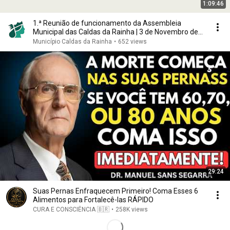
1:09:46
1.ª Reunião de funcionamento da Assembleia
Municipal das Caldas da Rainha | 3 de Novembro de
2025
Município Caldas da Rainha
•
652 views
29:24
Suas Pernas Enfraquecem Primeiro! Coma Esses 6
Alimentos para Fortalecê-las RÁPIDO
CURA E CONSCIÊNCIA 🇧🇷
•
258K views