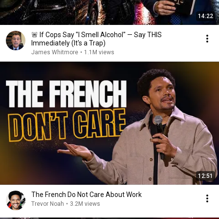
14:22
🚨 If Cops Say "I Smell Alcohol" — Say THIS
Immediately (It's a Trap)
James Whitmore
•
1.1M views
12:51
The French Do Not Care About Work
Trevor Noah
•
3.2M views