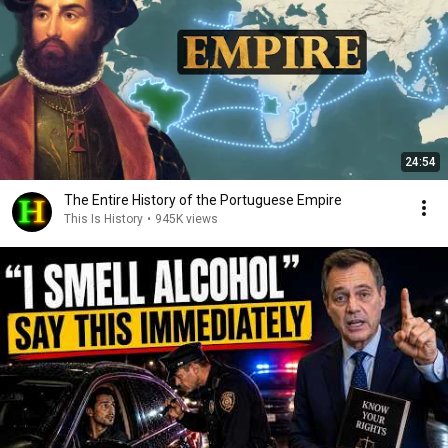
24:54
The Entire History of the Portuguese Empire
This Is History
•
945K views