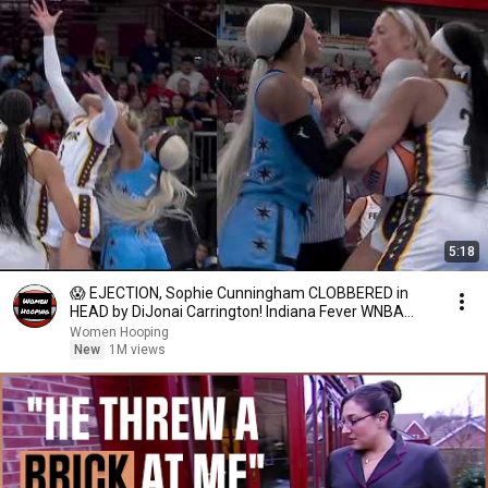
5:18
😱 EJECTION, Sophie Cunningham CLOBBERED in
HEAD by DiJonai Carrington! Indiana Fever WNBA
basketball
Women Hooping
New
1M views