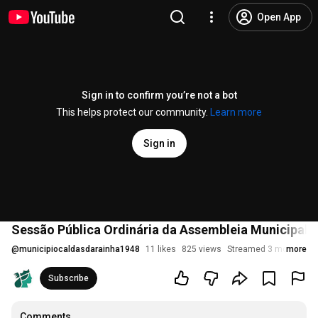
Open App
Sign in to confirm you’re not a bot
This helps protect our community.
Learn more
Sign in
Sessão Pública Ordinária da Assembleia Municipal da
@
municipiocaldasdarainha1948
11 likes
825 views
Streamed 3 months ag
more
Subscribe
Comments