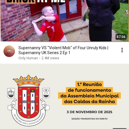
47:06
Supernanny VS "Violent Mob" of Four Unruly Kids |
Supernanny UK Series 2 Ep 1
Only Human
•
2.4M views