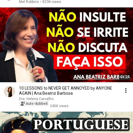
Mel Robbins
•
823K views
46:25
10 LESSONS to NEVER GET ANNOYED by ANYONE
AGAIN | Ana Beatriz Barbosa
Dra. Helena Carvalho
Auto-dubbed
345K views