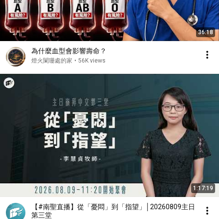
36:18
為什麼血型會影響壽命？
燈火闌珊處的家
•
56K views
1:17:19
【#南聖直播】從「憂悶」到「指望」│20260809主日
第三堂