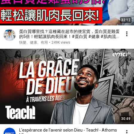
32:12
蛋白質哪里找？這種藏在超市的便宜貨，蛋白質是雞蛋
的5倍！輕鬆讓肌肉長回來！#蛋白質 #健康 #肌肉流
失 #肌少症
快樂、健康、有用
•
249K views
30:49
L'espérance de l'avenir selon Dieu - Teach! - Athoms