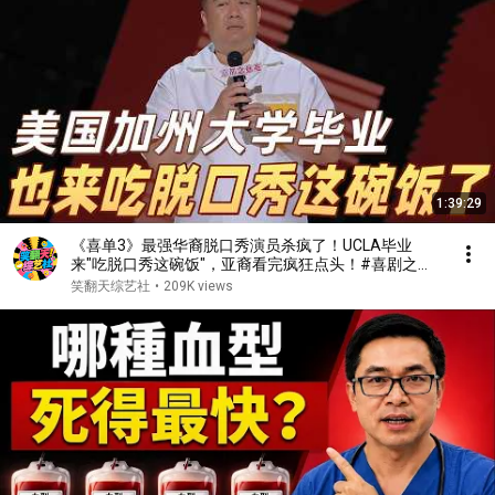
1:39:29
《喜单3》最强华裔脱口秀演员杀疯了！UCLA毕业
来"吃脱口秀这碗饭"，亚裔看完疯狂点头！#喜剧之王
单口季 #脱口秀 #搞笑 #喜剧 #funny #综艺
笑翻天综艺社
•
209K views