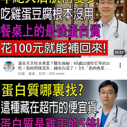
43:03
還在天天吃水煮蛋？醫生揭秘：60歲以後吃它等於白
吃！肌肉照樣流失，錢全白花了！ 3大「肌肉救星」食
物， 幫你找迴力量！#健康#健康飲食 #養老生活 #老
快樂、健康、有用
•
55K views
年健康 #樂齡健康