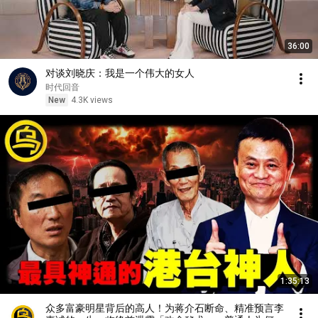
36:00
对谈刘晓庆：我是一个伟大的女人
时代回音
New
4.3K views
1:35:13
众多富豪明星背后的高人！为蒋介石断命、精准预言李