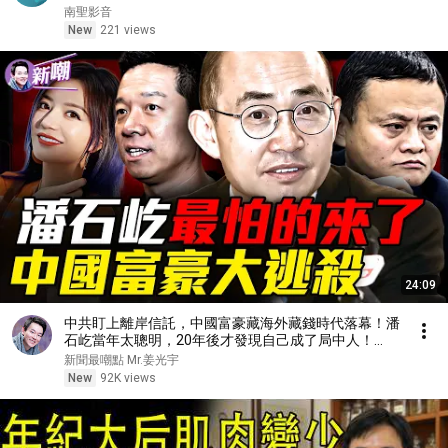
南聖影音
New
221 views
24:09
中共盯上離岸信託，中國富豪藏海外藏錢時代落幕！潘
石屹當年太聰明，20年後才發現自己成了局中人！
『新聞最嘲點 姜光宇』2026.0808
新聞最嘲點 Mr.姜光宇
New
92K views