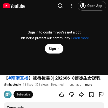
Open App
Sign in to confirm you’re not a bot
This helps protect our community.
Learn more
Sign in
【
#南聖直播
】彼得後書3│20260618使徒生命課程
@
tnhcstudio
11 likes
371 views
Streamed 1 month ago
more
Subscribe
Comments