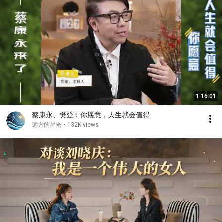
1:16:01
蔡康永、樊登：你愿意，人生就会值得
远方的星光
•
132K views