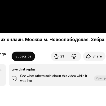
щих онлайн. Москва м. Новослободская. Зебра.
oga
Subscribe
21
Share
длявсех
Live chat replay
See what others said about this video while it
Open p
was live.