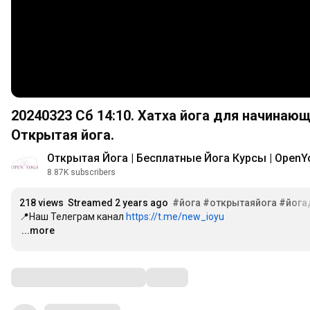
20240323 Сб
14:10
. Хатха йога для начинаю
Открытая йога.
Открытая Йога | Бесплатные Йога Курсы | OpenY
8.87K subscribers
218 views
Streamed 2 years ago
#йога
#открытаяйога
#йога
📍Наш Телеграм канал 
https://t.me/new_ioyu
…
...more
Comments