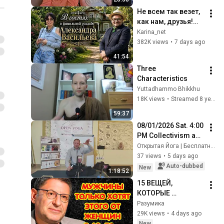
Не всем так везет, 
как нам, друзья!
Мы в фамильном 
Karina_net
поместье  
382K views
•
7 days ago
Александра 
41:54
Васильева в Литве 
Three 
.
Characteristics
Yuttadhammo Bhikkhu
18K views
•
Streamed 8 years ago
59:37
08/01/2026 Sat. 4:00 
PM Collectivism and 
Individualism. 
Открытая Йога | Бесплатные Йога Курсы | OpenYoga
Moscow, Airport 
37 views
•
5 days ago
metro station. Open 
Auto-dubbed
New
1:18:52
Yoga....
15 ВЕЩЕЙ, 
КОТОРЫЕ 
МУЖЧИНЫ ХОТЯТ 
Разумика
ОТ ЖЕНЩИНЫ 
29K views
•
4 days ago
ПОСЛЕ 60–70 ЛЕТ  
New