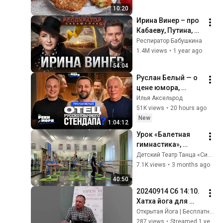
научила готовить 
10:20
рецепт за 15 минут
Ирина Винер – про 
Кабаеву, Путина, 
страх войны, 
Респиратор Бабушкина
политику в спорте, 
1.4M views
•
1 year ago
Россию, гимнасток 
54:04
и деньги
Руслан Белый — о 
цене юмора, 
эмиграции и новой 
Илья Аксельрод
жизни | «От реки до 
51K views
•
20 hours ago
моря» (выпуск 90)
New
1:04:12
Урок «Балетная 
гимнастика», 
Детский Театр 
Детский Театр Танца «Синичка»
Танца «Синичка», 9-
7.1K views
•
3 months ago
11 лет. Третий год 
40:50
обучения.
20240914 Сб 14:10. 
Хатха йога для 
начинающих 
Открытая Йога | Бесплатные Йога Курсы | OpenYoga
онлайн. Москва м. 
287 views
•
Streamed 1 year ago