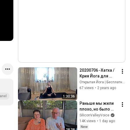
20200706 -Хатха / 
Крия Йога для 
начинающих. Катя 
Открытая Йога | Бесплатные Йога Курсы | OpenYoga
Карани.
67 views
•
2 years ago
anel
1:30:36
Раньше мы жили 
плохо, но было 
хорошо. А сейчас 
SiliconValleyVoice
хорошо, но как-то 
14K views
•
1 day ago
плохо!
New
28:38