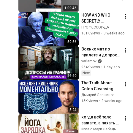
Новослободская. 
1:09:46
Зебра. Открытая 
HOW AND WHO 
йога.
SECRETLY 
CONTROLS US 
ПРОФЕССОР-ДА
..BEING AT PEACE 
151K views
•
3 weeks ago
WITH YOURSELF 
59:56
CHERNIGOVSKAYA
Военкомат по 
прилете и допросы 
ФСБ. Как 
varlamov
проверяют на 
964K views
•
1 day ago
границе? | Советы 
New
56:50
при возвращении в 
The Truth About 
Россию
Colon Cleansing: 
How to Clean Your 
Дмитрий Лапшинов
Gut Without 
15K views
•
3 weeks ago
Chemicals or Pills?
5:24
когда всё тело 
зажато, а пахать на 
коврике не хочется
Йога с Мари Лебедь