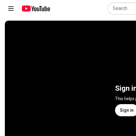
Sign i
This helps
Sign in