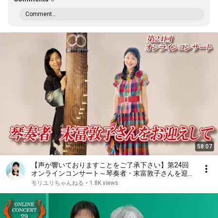
Comment...
58:07
【声が響いておりますことをご了承下さい】第24回
オンラインコンサート～琴奏者・末富敦子さんを迎え
て
モリユリちゃんねる
•
1.8K views