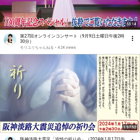
55:14
第27回オンラインコンサート（9月9日土曜日午後2時
30分）
モリユリちゃんねる
•
4.2K views
1:57:52
阪神淡路大震災「追悼の祈り会」（2024年1月17日午