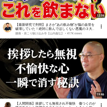
12:09
【最新研究で判明】まさか”あの飲み物”が脳の血管を
破壊していた！絶対に飲んでほしくない悪魔の３大ド
リンクと、脳の老化を予防して認知症リスクを下げる
腰痛・肩こり駆け込み寺【山内義弘】
•
417K views
天使のドリンクを徹底解説します！
19:46
【人間関係】挨拶しても無視され不愉快 傷つくのが