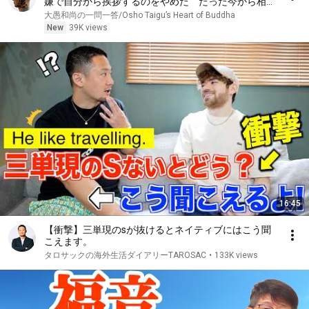
嫌で自分から挨拶するのをやめた たった今から相手
の返事に振り回されずに済む｢考え方｣｜大愚和尚の一
大愚和尚の一問一答/Osho Taigu’s Heart of Buddha
問一答
New
39K views
16:45
【衝撃】三単現のsが抜けるとネイティブにはこう聞
こえます。
タロサックの海外生活ダイアリーTAROSAC
•
133K views