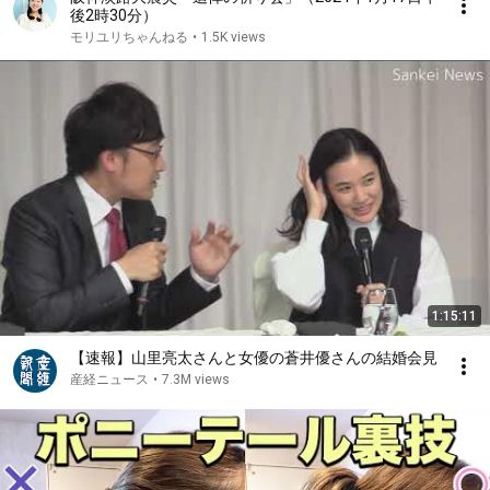
後2時30分）
モリユリちゃんねる
•
1.5K views
1:15:11
【速報】山里亮太さんと女優の蒼井優さんの結婚会見
産経ニュース
•
7.3M views