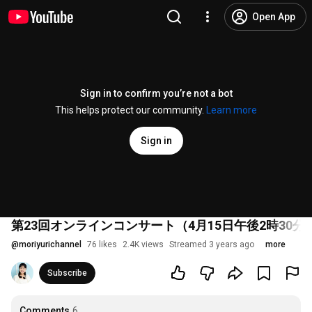
Open App
Sign in to confirm you’re not a bot
This helps protect our community.
Learn more
Sign in
第23回オンラインコンサート（4月15日午後2時30分
@
moriyurichannel
76 likes
2.4K views
Streamed 3 years ago
more
Subscribe
Comments
6