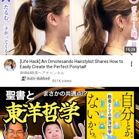
16:28
[Life Hack] An Omotesando Hairstylist Shares How to
Easily Create the Perfect Ponytail!
AYAMAR美ヘアチャンネル
Auto-dubbed
861K views