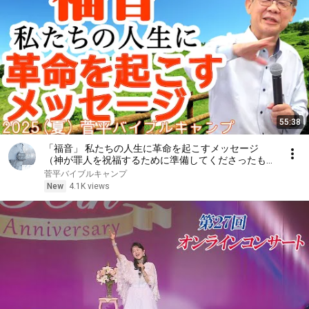
55:38
「福音」 私たちの人生に革命を起こすメッセージ
（神が罪人を祝福するために準備してくださったも
の）
菅平バイブルキャンプ
New
4.1K views