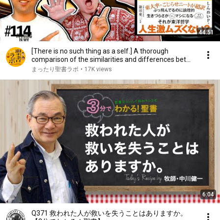
44:51
[There is no such thing as a self.] A thorough
comparison of the similarities and differences bet...
まったり聖書ラボ
•
17K views
6:04
Q371 救われた人が救いを失うことはありますか。