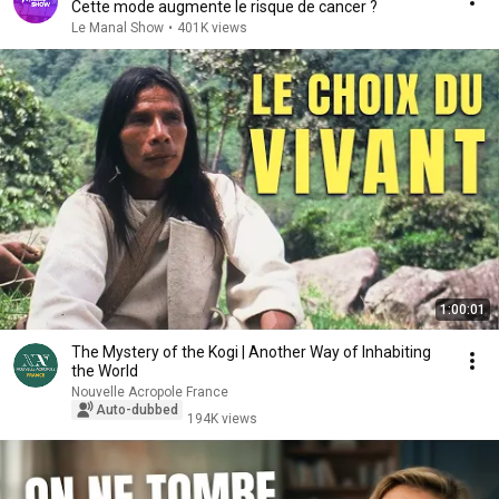
Cette mode augmente le risque de cancer ?
Le Manal Show
•
401K views
1:00:01
The Mystery of the Kogi | Another Way of Inhabiting
the World
Nouvelle Acropole France
Auto-dubbed
194K views