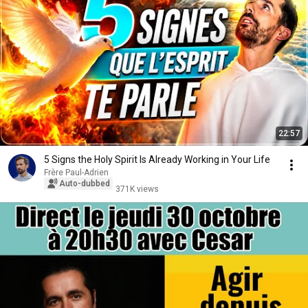
22:57
5 Signs the Holy Spirit Is Already Working in Your Life
Frère Paul-Adrien
Auto-dubbed
371K views