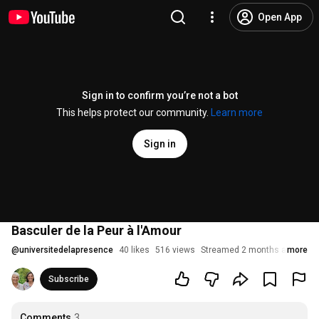
Open App
Sign in to confirm you’re not a bot
This helps protect our community.
Learn more
Sign in
Basculer de la Peur à l'Amour
@
universitedelapresence
40 likes
516 views
Streamed 2 months ago
more
Subscribe
Comments
3