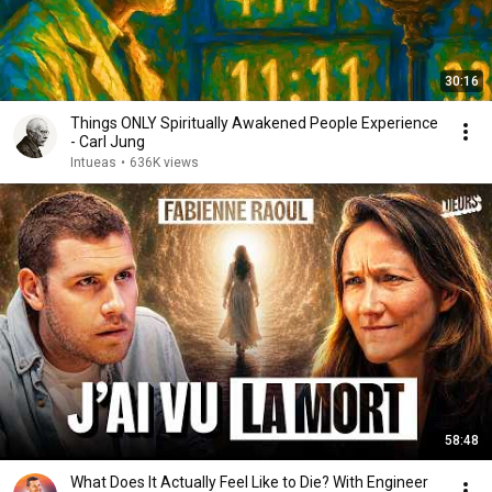
30:16
Things ONLY Spiritually Awakened People Experience
- Carl Jung
Intueas
•
636K views
58:48
What Does It Actually Feel Like to Die? With Engineer