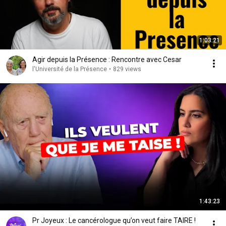
1:03:21
Agir depuis la Présence : Rencontre avec Cesar
l'Université de la Présence
•
829 views
1:43:23
Pr Joyeux : Le cancérologue qu’on veut faire TAIRE !