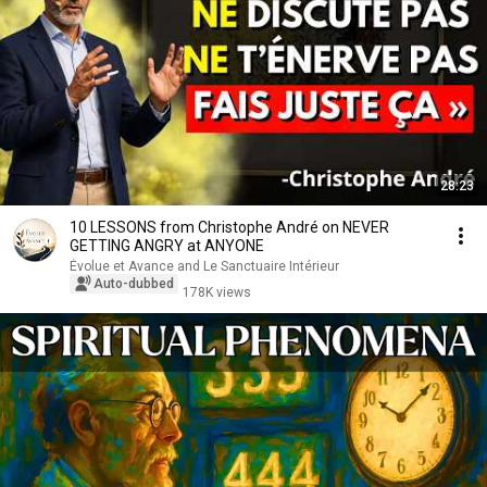
28:23
10 LESSONS from Christophe André on NEVER
GETTING ANGRY at ANYONE
Évolue et Avance and Le Sanctuaire Intérieur
Auto-dubbed
178K views