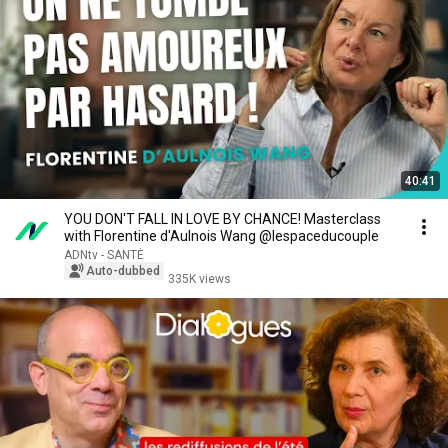
40:41
YOU DON'T FALL IN LOVE BY CHANCE! Masterclass
with Florentine d'Aulnois Wang @lespaceducouple
ADNtv - SANTÉ
Auto-dubbed
335K views