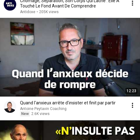
Chômage, Séparation, Son Corps Qui Lâche : Elle A
Touché Le Fond Avant De Comprendre
Antidoxe
•
205K views
12:23
Quand l'anxieux arrête d'insister et finit par partir
Antoine Peytavin Coaching
New
2.6K views