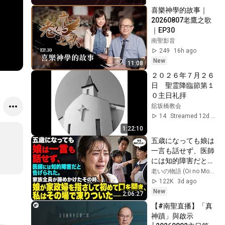
喜樂神學的故事｜
20260807老鷹之歌
｜EP30
南聖影音
249
16h ago
New
11:08
２０２６年７月２６
日　聖霊降臨節第１
０主日礼拝
舘坂橋教会
14
Streamed 12d ago
1:22:10
五歳になっても娘は
一言も話せず、医師
には知的障害だと告
げられた。家族全員
老いの物語 (Oi no Monogatari)
が諦めかけたその
122K
3d ago
時、娘が家政婦を指
New
2:06:27
さして初めて口を開
【#南聖直播】「真
き、私はその場で凍
神蹟」與啟示
りついた――