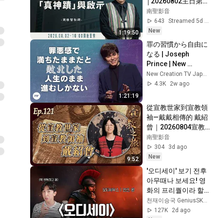
│20260802主日第二
堂
南聖影音
643
Streamed 5d ago
New
1:19:50
罪の習慣から自由に
なる | Joseph 
Prince | New 
Creation TV 日本語
New Creation TV Japanese
4.3K
2w ago
1:21:19
從宣教世家到宣教領
袖—戴戴相傳的 戴紹
曾｜20260804宣教
之旅｜EP121
南聖影音
304
3d ago
New
9:52
'오디세이' 보기 전후 
아무때나 보세요! 영
화의 프리퀄이라 할 
수 있는 일리아스 이
천재이승국 GeniusSKLee
야기 간단 정리!
127K
2d ago