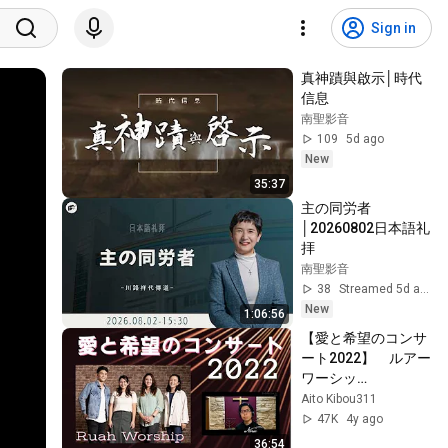
Sign in
真神蹟與啟示│時代
信息
南聖影音
109
5d ago
New
35:37
主の同労者
│20260802日本語礼
拝
南聖影音
38
Streamed 5d ago
New
1:06:56
【愛と希望のコンサ
ート2022】　ルアー
ワーシッ
プ/Norie/311を忘れ
Aito Kibou311
ない/やさしさを大
47K
4y ago
切に
36:54