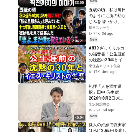
New
33:55
五歳の頃、私は毎日
のように近所の幼な
じみを追いかけ、
「私の旦那さん」と
毎日スカッと
呼んでいた。十七年
74K
3d ago
後、就職面接で社長
New
2:04:21
室へ入ると、彼は私
#839 ざっくりルカ
を見て微笑んだ。
の福音書「公生涯前
「妻よ、まだ僕を覚
の沈黙の30年とイエ
えているか？」――
ス・キリストの生
東住吉キリスト集会
涯」ルカの福音書 2
17K
4mo ago
章より 高原剛一郎 
1:06:56
2026年3月13日 レデ
礼拝「人を潤す選
ィースタイム ★再編
択」田中 信生 師　
集UP(6658)
2026年8月2日 米沢
興譲教会
米沢興譲教会
2.2K
5d ago
New
45:04
愛人の妊娠で義実家
は私に20億円を渡し