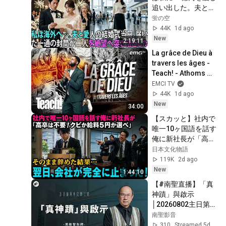
追い出した。夫と愛
人の結婚式当日、届
蛍の空
いた一通の封筒がす
44K
1d ago
べてを終わらせた
New
2:19:11
――| 感動する話 | ス
La grâce de Dieu à 
カッとする話
travers les âges - 
Teach! - Athoms 
Mbuma
EMCI TV
44K
1d ago
New
34:00
【スカッと】社内で
唯一10ヶ国語を話す
俺に新社長が「高卒
は不要！クビか給料
日本文化物語
５円か選べ」と言っ
119K
2d ago
てきた。そのまま辞
New
1:44:10
めた結果
【#南聖直播】「真
神蹟」與啟示
│20260802主日第三
堂
南聖影音
310
Streamed 5d ago