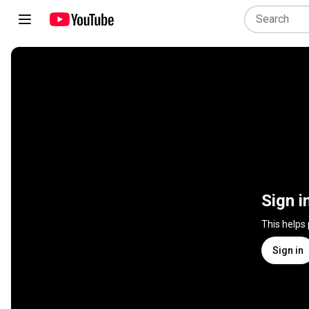
Sign i
This helps
Sign in