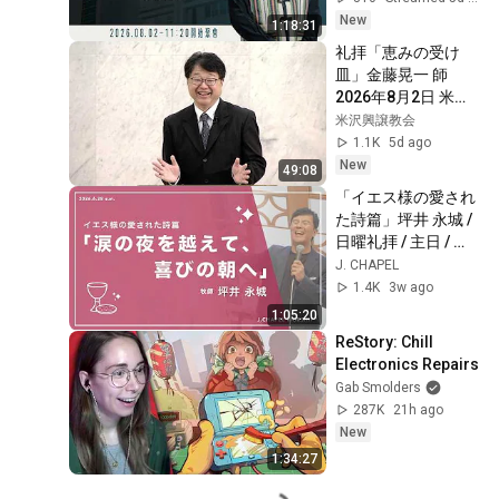
New
1:18:31
礼拝「恵みの受け
皿」金藤晃一 師　
2026年8月2日 米沢
興譲教会
米沢興譲教会
1.1K
5d ago
New
49:08
「イエス様の愛され
た詩篇」坪井 永城 / 
日曜礼拝 / 主日 / 
2026.6.28 
J. CHAPEL
J.CHAPEL 
1.4K
3w ago
WORSHIP / アーカイ
1:05:20
ブ配信
ReStory: Chill 
Electronics Repairs
Gab Smolders
287K
21h ago
New
1:34:27