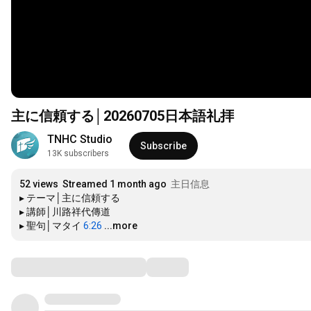
主に信頼する│20260705日本語礼拝
TNHC Studio
Subscribe
13K subscribers
52 views
Streamed 1 month ago
主日信息
▸ テーマ│主に信頼する

▸ 講師│川路祥代傳道

▸ 聖句│マタイ 
6:26
...more
Comments