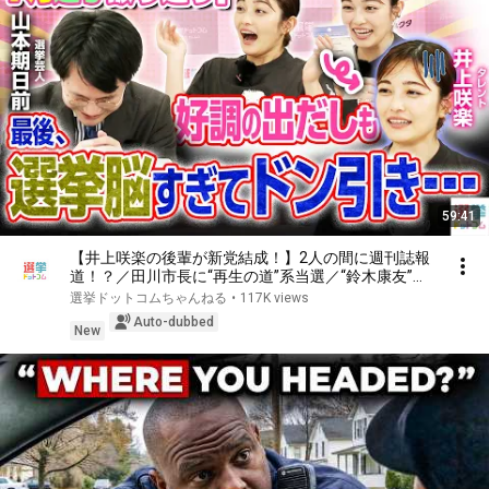
59:41
【井上咲楽の後輩が新党結成！】2人の間に週刊誌報
道！？／田川市長に“再生の道”系当選／“鈴木康友”氏
が事務所侵入で辞職願【井上咲楽×山本期日前】｜選
選挙ドットコムちゃんねる
•
117K views
挙ドットコムちゃんねる
Auto-dubbed
New