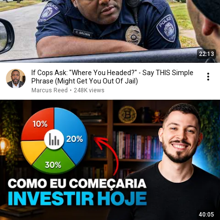
22:13
If Cops Ask: "Where You Headed?" - Say THIS Simple
Phrase (Might Get You Out Of Jail)
Marcus Reed
•
248K views
40:05