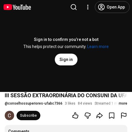
Open App
Sign in to confirm you’re not a bot
This helps protect our community.
Learn more
Sign in
III SESSÃO EXTRAORDINÁRIA DO CONSUNI DA UFABC
@
conselhossuperiores-ufabc7366
3 likes
84 views
Streamed 1 month ago
more
Subscribe
Comments