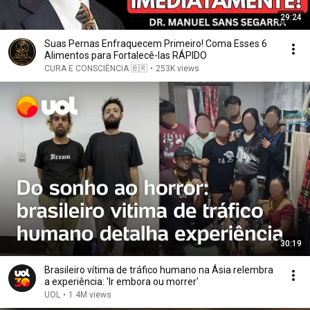
29:24
Suas Pernas Enfraquecem Primeiro! Coma Esses 6
Alimentos para Fortalecê-las RÁPIDO
CURA E CONSCIÊNCIA 🇧🇷
•
253K views
30:19
Brasileiro vítima de tráfico humano na Ásia relembra
a experiência: 'Ir embora ou morrer'
UOL
•
1.4M views