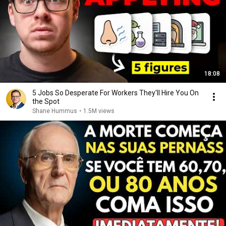
18:08
5 Jobs So Desperate For Workers They'll Hire You On
the Spot
Shane Hummus
•
1.5M views