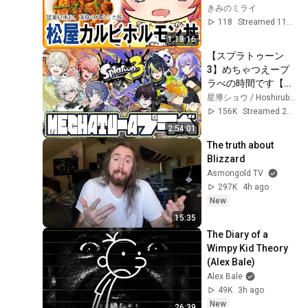
ビホルモン丼でちょ
きみのミライ
っと遅めの昼ご飯🍚
118
Streamed 11mo ago
✨【きみのミライ/エ
1:18:16
スえす】
【スプラトゥーン
【#vtuber】
3】めちゃつえープ
ラべの時間です【星
導ショウ/にじさん
星導ショウ / Hoshirube Sho【にじさんじ】
じ】
156K
Streamed 2w ago
2:54:01
The truth about 
Blizzard
Asmongold TV
297K
4h ago
New
15:35
The Diary of a 
Wimpy Kid Theory 
(Alex Bale)
Alex Bale
49K
3h ago
New
26:39