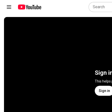
Sign i
This helps
Sign in