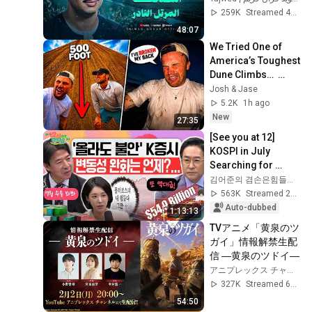
صديق المنشاوي  🎧
259K
Streamed 4mo ago
48:07
We Tried One of 
America’s Toughest 
Dune Climbs…  
(GONE WRONG)
Josh & Jase
5.2K
1h ago
New
27:35
[See you at 12] 
KOSPI in July 
Searching for 
Direction! Starting 
김어준의 겸손은힘들다 뉴스공장
Up Today... Is This 
563K
Streamed 2w ago
the First Ste...
Auto-dubbed
1:13:13
TVアニメ「黄泉のツ
ガイ」情報解禁生配
信 ―黄泉のツドイ―
アニプレックス チャンネル
327K
Streamed 6mo ago
54:50