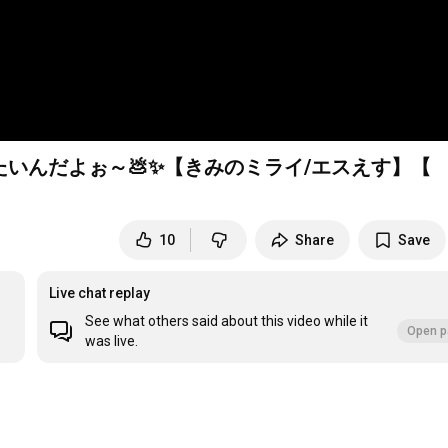
いんだよぉ～💩✨【きみのミライ/エスえす】【
10
Share
Save
Live chat replay
See what others said about this video while it
Open p
was live.