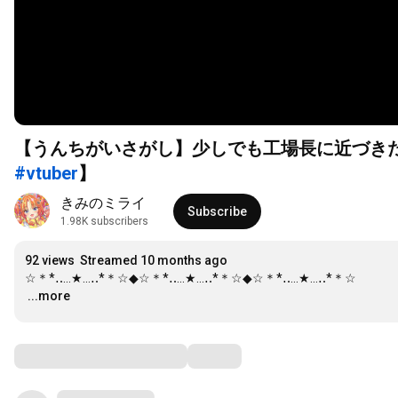
【うんちがいさがし】少しでも工場長に近づきた
#vtuber
】
きみのミライ
Subscribe
1.98K subscribers
92 views
Streamed 10 months ago
…
...more
Comments