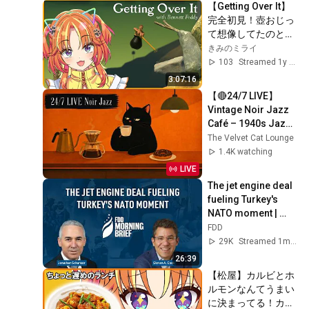
【Getting Over It】
完全初見！壺おじっ
て想像してたのと違
ったわ～！！！！！
きみのミライ
【きみのミライ/エ
103
Streamed 1y ago
スえす】
3:07:16
【#vtuber】
【🔴24/7 LIVE】
Vintage Noir Jazz 
Café – 1940s Jazz 
for Coffee, Work & 
The Velvet Cat Lounge
Cozy Days
1.4K watching
LIVE
The jet engine deal 
fueling Turkey's 
NATO moment | 
feat. Steven A. Cook
FDD
29K
Streamed 1mo ago
26:39
【松屋】カルビとホ
ルモンなんてうまい
に決まってる！カル