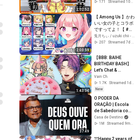
のミライ/エスえ
171
Streamed 10mo ago
す】【#vtuber】
2:02:52
【 Among Us 】かわ
いい女の子とコラボ
ですってよ！【 #兎
月ちぃ / ふぁにーか
兎月ちぃ / uzuki chii - ふぁにーかむ
む 】
207
Streamed 7d ago
2:03:59
【BBB: BAIHE 
BIRTHDAY BASH】
Let's Chat & 
Celebrate 
Vain Ch.
Manager's 
1.7K
Streamed 1d ago
Birthday!
New
1:43:04
O PODER DA 
ORAÇÃO | Escola 
de Sabedoria com 
Tiago Brunet
Casa de Destino
1M
Streamed 9mo ago
37:49
ꔫHappy 2 years of 