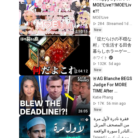
MOE!LiveꔫMOE!Liv
eꔫ
MOE!Live
284
Streamed 1d ago
New
2:10:11
「掟だらけの不穏な
村」で生活する田舎
暮らしホラーゲーム
｜ほの暮しの庭 #２ 
ホワイト
-異変-
132K
5d ago
New
2:04:12
🚨AG Blanche BEGS 
Judge For MORE 
TIME After 
BLOWING Deadline 
Katie Phang
In MY Lawsuit!!
17K
56 min ago
New
26:05
فقرة نادرة لأول مرة 
من المصحف المرتل 
النادر | سورة الواقعة 
والحديد | الشيخ محمد 
Tajwed | تجويد قرآن كريم