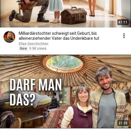
41:11
Milliardärstochter schweigt seit Geburt, bis
alleinerziehender Vater das Undenkbare tut
Ellas Geschichten
New
9.9K views
21:35