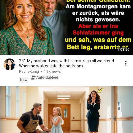
1:08:50
231 My husband was with his mistress all weekend
When he walked into the bedroom…
RacheKönig
•
4.9K views
Auto-dubbed
New