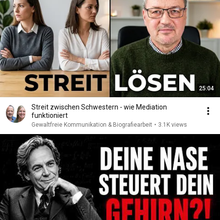
25:04
Streit zwischen Schwestern - wie Mediation
funktioniert
Gewaltfreie Kommunikation & Biografiearbeit
•
3.1K views