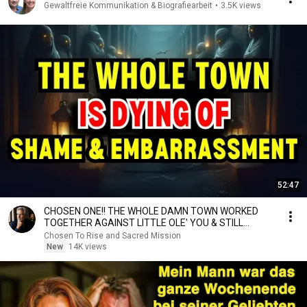
Gewaltfreie Kommunikation & Biografiearbeit
•
3.5K views
52:47
CHOSEN ONE!! THE WHOLE DAMN TOWN WORKED
TOGETHER AGAINST LITTLE OLE' YOU & STILL
FAILED MISERABLY
Chosen To Rise and Sacred Mission
New
14K views