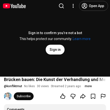
Open App
Sign in to confirm you’re not a bot
This helps protect our community.
Learn more
Sign in
Brücken bauen: Die Kunst der Verhandlung und Medi
@
konfliktmut
No likes
30 views
Streamed 2 years ago
more
Subscribe
Comments