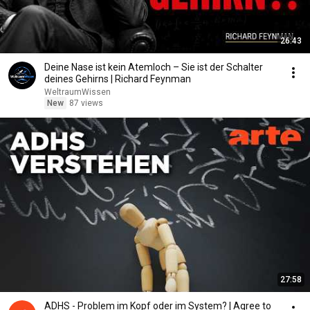
26:43
Deine Nase ist kein Atemloch – Sie ist der Schalter
deines Gehirns | Richard Feynman
WeltraumWissen
New
87 views
27:58
ADHS - Problem im Kopf oder im System? | Agree to