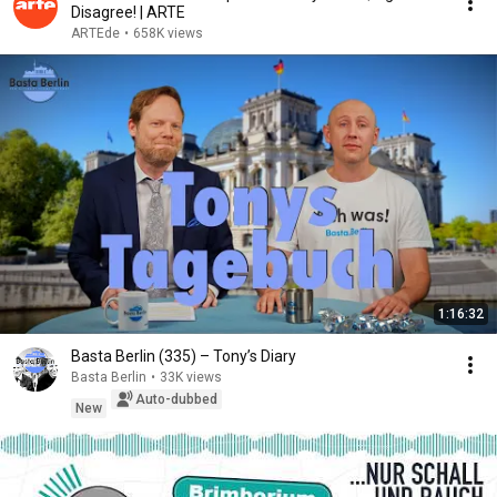
Disagree! | ARTE
ARTEde
•
658K views
1:16:32
Basta Berlin (335) – Tony’s Diary
Basta Berlin
•
33K views
Auto-dubbed
New