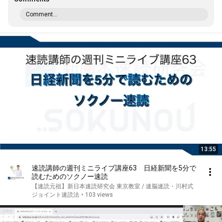
Comment...
13:55
速読講師の週刊ミニライブ講座63 日経新聞を5分で
読むためのソクノー速読
【速読元祖】新日本速読研究会 東京教室 / 速脳速読・川村式
ジョイント速読法
•
103 views