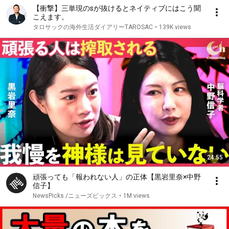
【衝撃】三単現のsが抜けるとネイティブにはこう聞
こえます。
タロサックの海外生活ダイアリーTAROSAC
•
139K views
24:55
頑張っても「報われない人」の正体【黒岩里奈×中野
信子】
NewsPicks /ニューズピックス
•
1M views