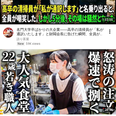
1:53:00
名門大学卒ばかりの大企業――高卒の清掃員が「私が
通訳いたします」と財閥会長に告げた瞬間、全員が嘲
笑した。しかし5分後、その場は静まり返った。#動
語り茶屋
エピソード#老後の物語 #家族の物語
New
59K views
22:36