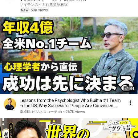
サイモンのイキれる英語教室
New
53K views
41:44
Lessons from the Psychologist Who Built a #1 Team
in the US: Why Successful People Are Convinced ...
秦卓民 ビジネスコーチch
•
267K views