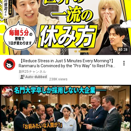
40:28
【Reduce Stress in Just 5 Minutes Every Morning?】
Ranmaru Is Convinced by the "Pro Way" to Rest Pra...
新R25チャンネル
Auto-dubbed
238K views