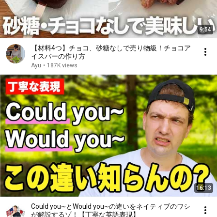
9:54
【材料4つ】チョコ、砂糖なしで売り物級！チョコア
イスバーの作り方
Ayu
•
187K views
16:13
Could you~とWould you~の違いをネイティブのワシ
が解説するゾ！【丁寧な英語表現】