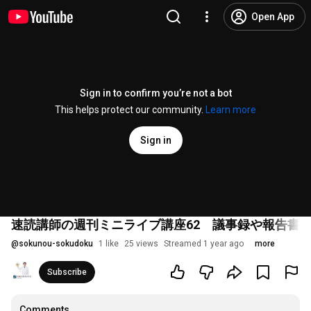
Open App
Sign in to confirm you’re not a bot
This helps protect our community.
Learn more
Sign in
速読講師の週刊ミニライブ講座62 議事録や報告書
@
sokunou-sokudoku
1 like
25 views
Streamed 1 year ago
more
Subscribe
Comments