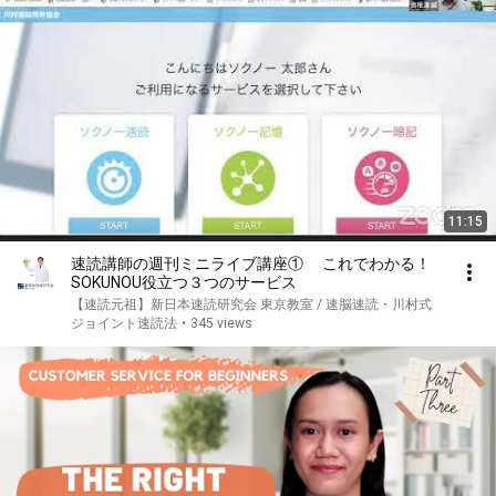
11:15
速読講師の週刊ミニライブ講座① これでわかる！
SOKUNOU役立つ３つのサービス
【速読元祖】新日本速読研究会 東京教室 / 速脳速読・川村式
ジョイント速読法
•
345 views