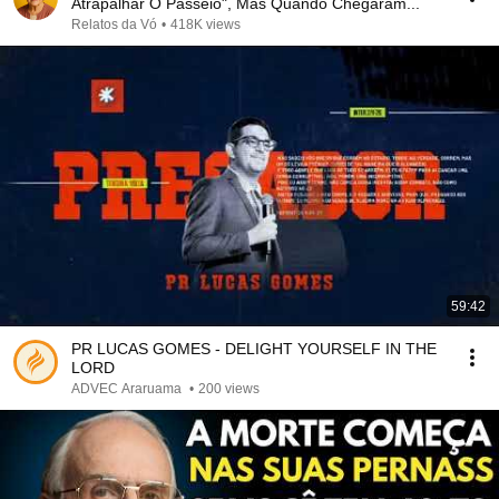
Atrapalhar O Passeio", Mas Quando Chegaram...
Relatos da Vó
•
418K views
59:42
PR LUCAS GOMES - DELIGHT YOURSELF IN THE
LORD
ADVEC Araruama
•
200 views