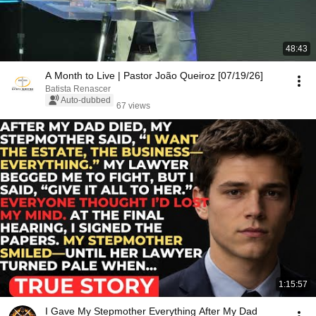
48:43
A Month to Live | Pastor João Queiroz [07/19/26]
Batista Renascer
Auto-dubbed
67 views
1:15:57
I Gave My Stepmother Everything After My Dad