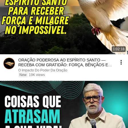
1:02:18
ORAÇÃO PODEROSA AO ESPÍRITO SANTO —
RECEBA COM GRATIDÃO: FORÇA, BÊNÇÃOS E
MILAGRES — ORE COM FÉ
O Impacto Do Poder Da Oração
New
19K views