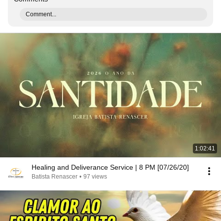
Comment...
1:02:41
Healing and Deliverance Service | 8 PM [07/26/20]
Batista Renascer
•
97 views