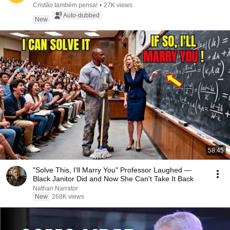
Cristão também pensa!
•
27K views
Auto-dubbed
New
58:45
"Solve This, I'll Marry You" Professor Laughed —
Black Janitor Did and Now She Can't Take It Back
Nathan Narrator
New
268K views