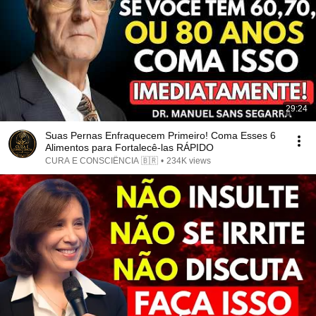
29:24
Suas Pernas Enfraquecem Primeiro! Coma Esses 6
Alimentos para Fortalecê-las RÁPIDO
CURA E CONSCIÊNCIA 🇧🇷
•
234K views