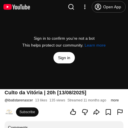
Open App
Sign in to confirm you’re not a bot
This helps protect our community.
Learn more
Sign in
Culto da Vitória | 20h [13/08/2025]
@
ibatistarenascer
13 likes
135 views
Streamed 11 months ago
more
Subscribe
Comments