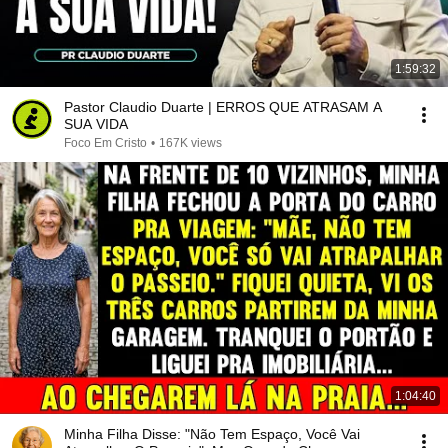
1:59:32
Pastor Claudio Duarte | ERROS QUE ATRASAM A
SUA VIDA
Foco Em Cristo
•
167K views
1:04:40
Minha Filha Disse: "Não Tem Espaço, Você Vai