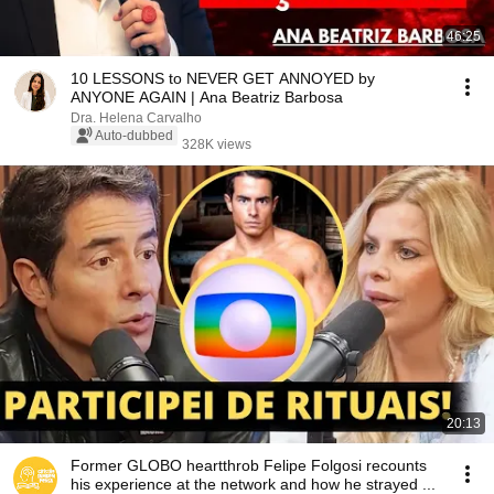
46:25
10 LESSONS to NEVER GET ANNOYED by
ANYONE AGAIN | Ana Beatriz Barbosa
Dra. Helena Carvalho
Auto-dubbed
328K views
20:13
Former GLOBO heartthrob Felipe Folgosi recounts
his experience at the network and how he strayed ...