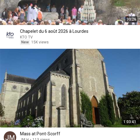
30:26
Chapelet du 6 août 2026 à Lourdes
KTO TV
New
15K views
1:03:41
Mass at Pont-Scorff
JM H
•
113 views