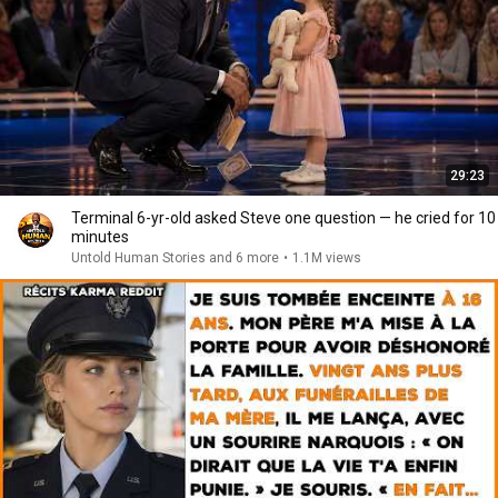
29:23
Terminal 6-yr-old asked Steve one question — he cried for 10
minutes
Untold Human Stories and 6 more
•
1.1M views