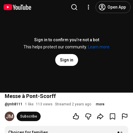
Open App
Sign in to confirm you’re not a bot
This helps protect our community.
Learn more
Sign in
Messe à Pont-Scorff
@
jmh8111
1 like
113 views
Streamed 2 years ago
more
Subscribe
Choices for families