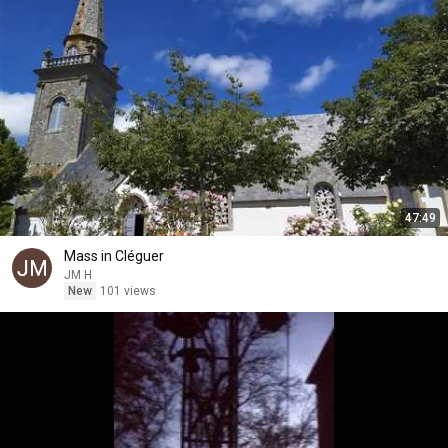
47:49
Mass in Cléguer
JM H
New
101 views