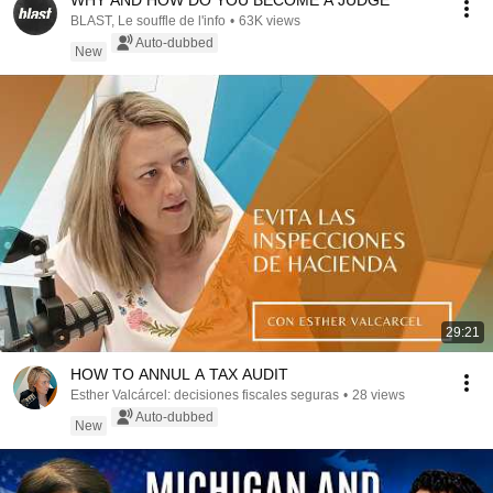
WHY AND HOW DO YOU BECOME A JUDGE
BLAST, Le souffle de l'info
•
63K views
Auto-dubbed
New
29:21
HOW TO ANNUL A TAX AUDIT
Esther Valcárcel: decisiones fiscales seguras
•
28 views
Auto-dubbed
New