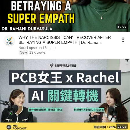
28:03
WHY THE NARCISSIST CAN'T RECOVER AFTER
BETRAYING A SUPER EMPATH | Dr. Ramani
Narc Lapse and 6 more
New
13K views
52:09