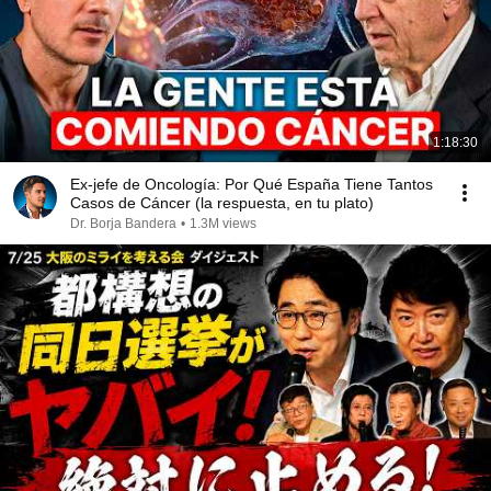
1:18:30
Ex-jefe de Oncología: Por Qué España Tiene Tantos
Casos de Cáncer (la respuesta, en tu plato)
Dr. Borja Bandera
•
1.3M views