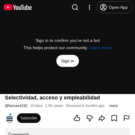
Open App
Sign in to confirm you’re not a bot
This helps protect our community.
Learn more
Sign in
Selectividad, acceso y empleabilidad
@
funcas4182
19 likes
1.5K views
Streamed 6 months ago
more
Subscribe
Comments