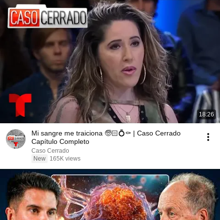
18:26
Mi sangre me traiciona 🧓🏻💍⚰️ | Caso Cerrado
Capítulo Completo
Caso Cerrado
New
165K views