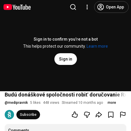
Open App
Sign in to confirm you’re not a bot
This helps protect our community.
Learn more
Sign in
Budú donáškové spoločnosti robiť doručovanie Rx li
@
medipravnik
5 likes
448 views
Streamed 10 months ago
more
Subscribe
Comments