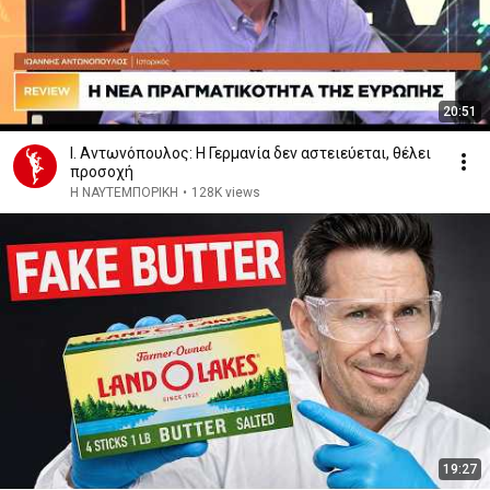
20:51
Ι. Αντωνόπουλος: Η Γερμανία δεν αστειεύεται, θέλει
προσοχή
Η ΝΑΥΤΕΜΠΟΡΙΚΗ
•
128K views
19:27