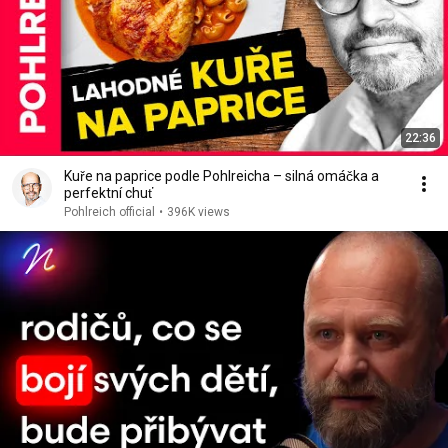
22:36
Kuře na paprice podle Pohlreicha – silná omáčka a
perfektní chuť
Pohlreich official
•
396K views