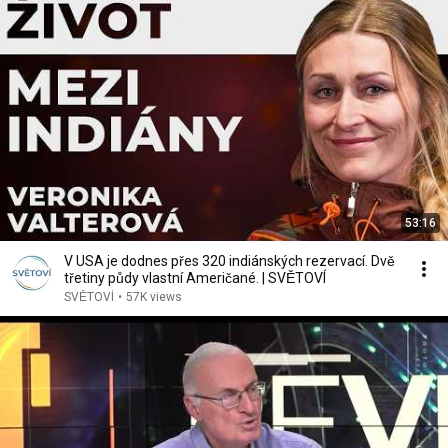
53:16
V USA je dodnes přes 320 indiánských rezervací. Dvě
třetiny půdy vlastní Američané. | SVĚTOVÍ
SVĚTOVÍ
•
57K views