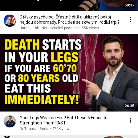
59:37
Dětský psycholog: Šťastné dítě a uklizený pokoj
nejdou dohromady. Proč děti se skvělými rodiči trpí?
Jarda Jirák - Neurazitelný podcast
•
55K views
26:35
Your Legs Weaken First! Eat These 6 Foods to
Strengthen Them FAST
Dr Thomas Reed
•
470K views