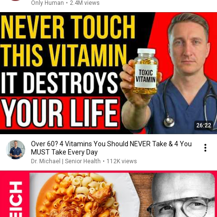
Only Human
•
2.4M views
26:22
Over 60? 4 Vitamins You Should NEVER Take & 4 You
MUST Take Every Day
Dr. Michael | Senior Health
•
112K views