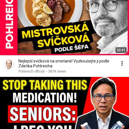
20:41
Nejlepší svíčková na smetaně! Vyzkoušejte ji podle
Zdeňka Pohlreicha
Pohlreich official
•
387K views