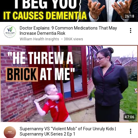
26:18
Doctor Explains: 9 Common Medications That May
Increase Dementia Risk
William Health Insights
•
386K views
47:06
Supernanny VS "Violent Mob" of Four Unruly Kids |
Supernanny UK Series 2 Ep 1